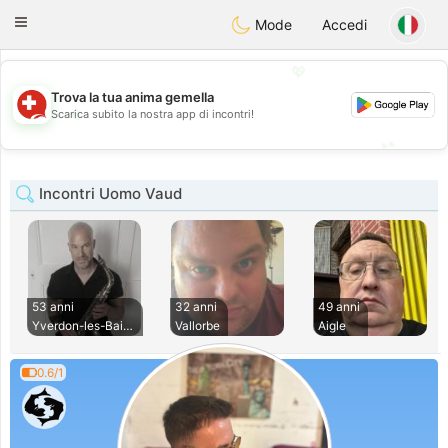
Suissi
Toggle
Mode
Accedi
navigation
💖
Trova la tua anima gemella
💖
Scarica subito la nostra app di incontri!
💕
💕
Incontri Uomo Vaud
53 anni
32 anni
49 anni
Yverdon-les-Bains
Vallorbe
Aigle
0.6/1