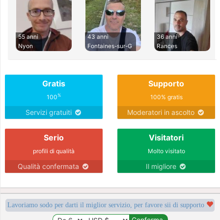
55 anni
43 anni
36 anni
Nyon
Fontaines-sur-G
Rances
Gratis
Supporto
%
100
100% gratis
Servizi gratuiti
Moderatori in ascolto
Serio
Visitatori
profili di qualità
Molto visitato
Qualità confermata
Il migliore
Lavoriamo sodo per darti il miglior servizio, per favore sii di supporto