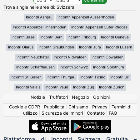
Trova single nelle aree di: Svizzera
Incontri Aargau
Incontri Appenzell Ausserrhoden
Incontri Appenzell Innerrhoden
Incontri Appenzell Outer Rhodes
Incontri Basel
Incontri Bern
Incontri Fribourg
Incontri Genève
Incontri Glarus
Incontri Graubünden
Incontri Jura
Incontri Luzern
Incontri Neuchâtel
Incontri Nidwalden
Incontri Obwalden
Incontri Schaffhausen
Incontri Schwyz
Incontri Solothurn
Incontri St. Gallen
Incontri Thurgau
Incontri Ticino
Incontri Uri
Incontri Valais
Incontri Vaud
Incontri Zug
Incontri Zürich
Notizie
|
Truffatori
|
Negozio
|
Opinioni
Cookie e GDPR
|
Pubblicità
|
Chi siamo
|
Privacy
|
Termini di
utilizzo
|
Sicurezza dei minori
|
Contatto
|
FAQ
Piattaforma di Incontri Svizzera Gratuita –