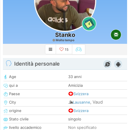
4
Stanko
Molto tempo
15
Identità personale
Age
33 anni
qui a
Amicizia
Paese
Svizzera
Vaud
City
Lausanne
,
origine
Svizzera
Stato civile
singolo
livello accademico
Non specificato