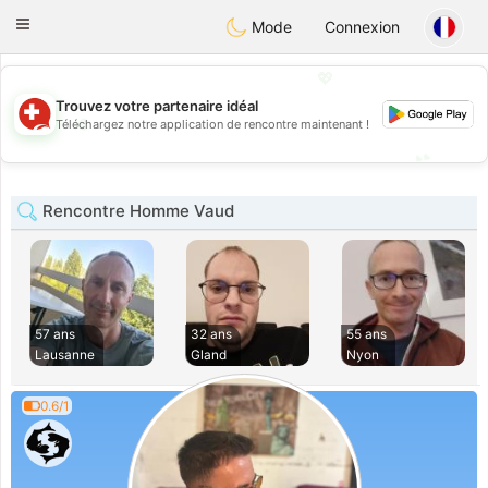
Suissi
Toggle
Mode
Connexion
navigation
💖
Trouvez votre partenaire idéal
💖
Téléchargez notre application de rencontre maintenant !
💕
💕
Rencontre Homme Vaud
57 ans
32 ans
55 ans
Lausanne
Gland
Nyon
0.6/1