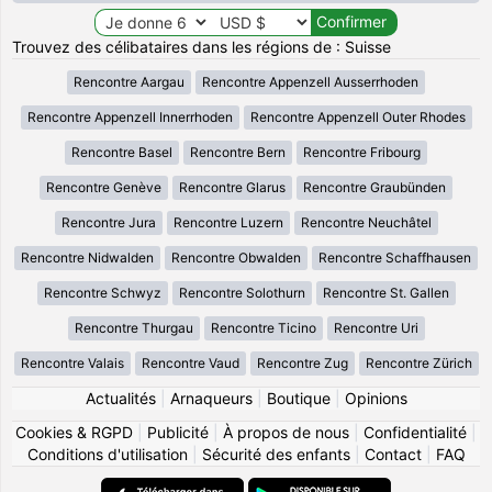
Trouvez des célibataires dans les régions de : Suisse
Rencontre Aargau
Rencontre Appenzell Ausserrhoden
Rencontre Appenzell Innerrhoden
Rencontre Appenzell Outer Rhodes
Rencontre Basel
Rencontre Bern
Rencontre Fribourg
Rencontre Genève
Rencontre Glarus
Rencontre Graubünden
Rencontre Jura
Rencontre Luzern
Rencontre Neuchâtel
Rencontre Nidwalden
Rencontre Obwalden
Rencontre Schaffhausen
Rencontre Schwyz
Rencontre Solothurn
Rencontre St. Gallen
Rencontre Thurgau
Rencontre Ticino
Rencontre Uri
Rencontre Valais
Rencontre Vaud
Rencontre Zug
Rencontre Zürich
Actualités
|
Arnaqueurs
|
Boutique
|
Opinions
Cookies & RGPD
|
Publicité
|
À propos de nous
|
Confidentialité
|
Conditions d'utilisation
|
Sécurité des enfants
|
Contact
|
FAQ