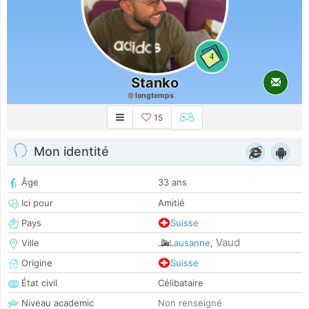
4
Stanko
longtemps
15
Mon identité
Âge
33 ans
Ici pour
Amitié
Pays
Suisse
Vaud
Ville
Lausanne
,
Origine
Suisse
État civil
Célibataire
Niveau academic
Non renseigné