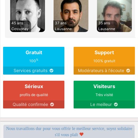
45 ans
37 ans
35 ans
Cossonay
Lausanne
Lausanne
Gratuit
Support
%
100
100% gratuit
Services gratuits
Modérateurs à l'écoute
Sérieux
Visiteurs
profils de qualité
Très visité
Qualité confirmée
Le meilleur
Nous travaillons dur pour vous offrir le meilleur service, soyez solidaire
s'il vous plaît