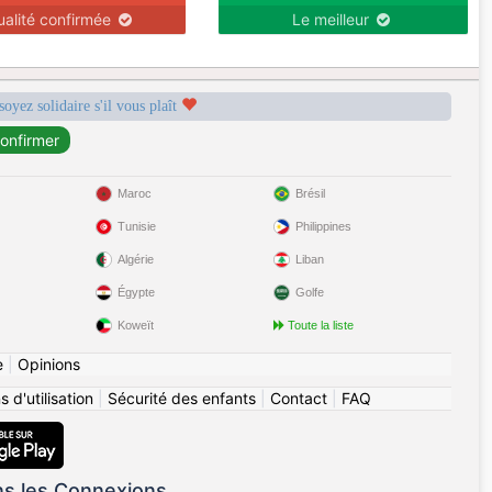
ualité confirmée
Le meilleur
soyez solidaire s'il vous plaît
Maroc
Brésil
Tunisie
Philippines
Algérie
Liban
Égypte
Golfe
Koweït
Toute la liste
e
|
Opinions
 d'utilisation
|
Sécurité des enfants
|
Contact
|
FAQ
ns les Connexions