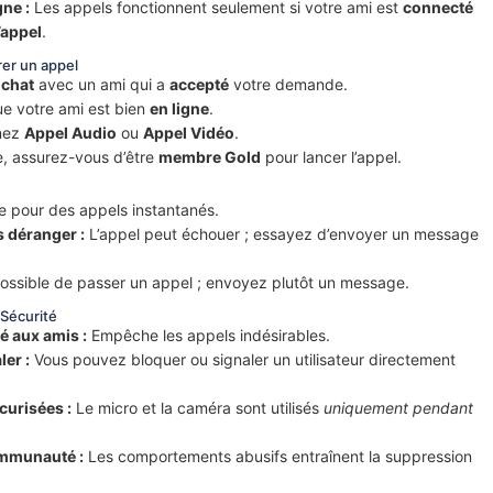
gne :
Les appels fonctionnent seulement si votre ami est
connecté
’appel
.
er un appel
e
chat
avec un ami qui a
accepté
votre demande.
ue votre ami est bien
en ligne
.
nez
Appel Audio
ou
Appel Vidéo
.
e, assurez-vous d’être
membre Gold
pour lancer l’appel.
le pour des appels instantanés.
 déranger :
L’appel peut échouer ; essayez d’envoyer un message
ssible de passer un appel ; envoyez plutôt un message.
 Sécurité
é aux amis :
Empêche les appels indésirables.
ler :
Vous pouvez bloquer ou signaler un utilisateur directement
curisées :
Le micro et la caméra sont utilisés
uniquement pendant
ommunauté :
Les comportements abusifs entraînent la suppression