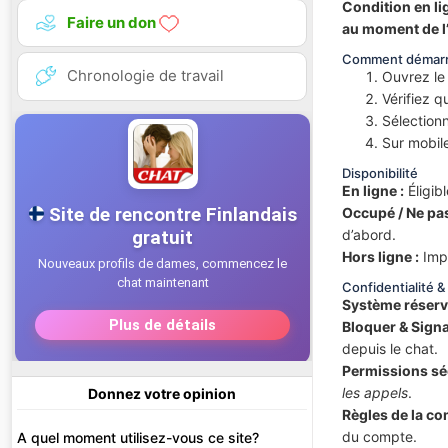
Condition en li
Faire un don
au moment de l
Comment démarr
Chronologie de travail
Ouvrez l
Vérifiez q
Sélection
Sur mobil
Disponibilité
En ligne :
Éligib
Occupé / Ne pas
d’abord.
Hors ligne :
Impo
Confidentialité &
Système réserv
Bloquer & Signa
depuis le chat.
Permissions sé
les appels
.
Donnez votre opinion
Règles de la c
du compte.
A quel moment utilisez-vous ce site?