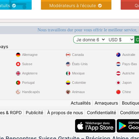
atuits
Modérateurs à l'écoute
Q
Nous travaillons dur pour vous offrir le meilleur service, 
pays
Allemagne
Canada
Australie
Suisse
États-Unis
Pays-Bas
Angleterre
Mexique
Autriche
Portugal
Colombie
Japon
Handicapés
Animaux
Chine
Actualités
|
Arnaqueurs
|
Boutiqu
ies & RGPD
|
Publicité
|
À propos de nous
|
Confidentialité
|
Conditions
e Rencontres Suisse Gratuite – Précision Alpine da