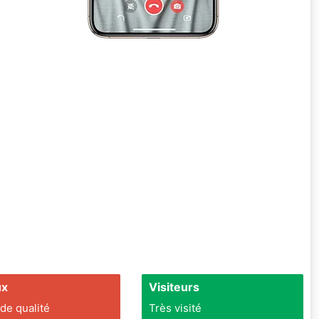
ux
Visiteurs
 de qualité
Très visité