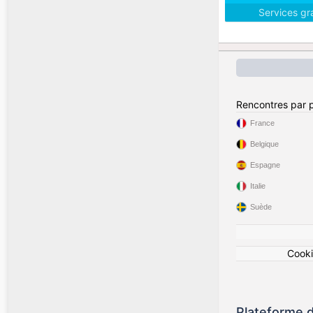
Services gr
Rencontres par 
France
Belgique
Espagne
Italie
Suède
Cook
Plateforme d