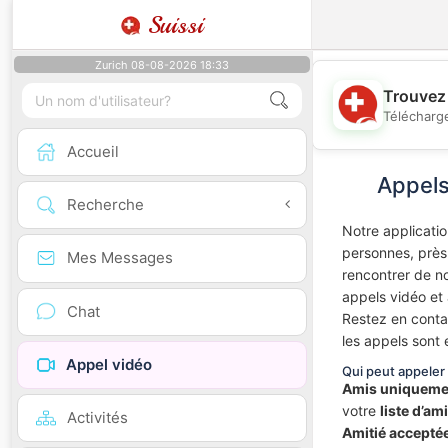
Suissi
Zurich 08-08-2026 18:33
Trouvez 
Télécharge
Accueil
Appels
Recherche
Notre applicati
personnes, près
Mes Messages
rencontrer de no
appels vidéo et 
Chat
Restez en conta
les appels sont 
Appel vidéo
Qui peut appeler
Amis uniquemen
votre
liste d’am
Activités
Amitié acceptée