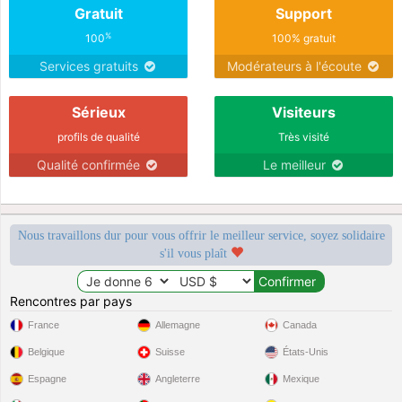
Gratuit
Support
%
100
100% gratuit
Services gratuits
Modérateurs à l'écoute
Sérieux
Visiteurs
profils de qualité
Très visité
Qualité confirmée
Le meilleur
Nous travaillons dur pour vous offrir le meilleur service, soyez solidaire
s'il vous plaît
Rencontres par pays
France
Allemagne
Canada
Belgique
Suisse
États-Unis
Espagne
Angleterre
Mexique