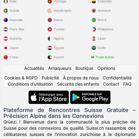
Italie
Portugal
Colombie
Suède
Handicapés
Animaux
Australie
Maroc
Brésil
Pays-Bas
Tunisie
Philippines
Autriche
Algérie
Liban
Japon
Égypte
Golfe
Chine
Koweït
Toute la liste
Actualités
|
Arnaqueurs
|
Boutique
|
Opinions
Cookies & RGPD
|
Publicité
|
À propos de nous
|
Confidentialité
|
Conditions d'utilisation
|
Sécurité des enfants
|
Contact
|
FAQ
Plateforme de Rencontres Suisse Gratuite –
Précision Alpine dans les Connexions
Grüezi ! Bienvenue dans la communauté la plus précise de
Suisse pour des connexions de qualité. Suissi.ch rassemble des
célibataires suisses de l'innovation zurichoise à la diplomatie