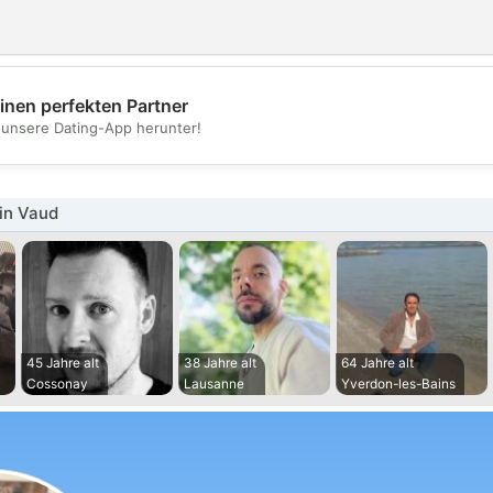
inen perfekten Partner
💖
t unsere Dating-App herunter!
💕
in Vaud
45 Jahre alt
38 Jahre alt
64 Jahre alt
Cossonay
Lausanne
Yverdon-les-Bains