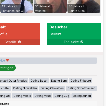
43 Jahre alt
32 Jahre alt
36 Jahre alt
Fontaines-sur-G
Vallorbe
Sainte-Croix
aft
Besucher
ofile
Beliebt
Geprüft
Top-Seite
rvice
enzell Outer Rhodes
Dating Basel
Dating Bern
Dating Fribourg
uchâtel
Dating Nidwalden
Dating Obwalden
Dating Schaffhausen
ting Uri
Dating Valais
Dating Vaud
Dating Zug
Dating Zürich
ungen