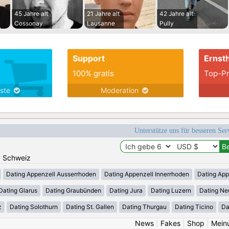
45 Jahre alt
21 Jahre alt
42 Jahre alt
Cossonay
Lausanne
Pully
Support
Ernsth
100% gratis
Top-Pr
nste
Moderation
Unterstütze uns für besseren Se
n: Schweiz
Dating Appenzell Ausserrhoden
Dating Appenzell Innerrhoden
Dating App
Dating Glarus
Dating Graubünden
Dating Jura
Dating Luzern
Dating Ne
z
Dating Solothurn
Dating St. Gallen
Dating Thurgau
Dating Ticino
Da
News
|
Fakes
|
Shop
|
Mein