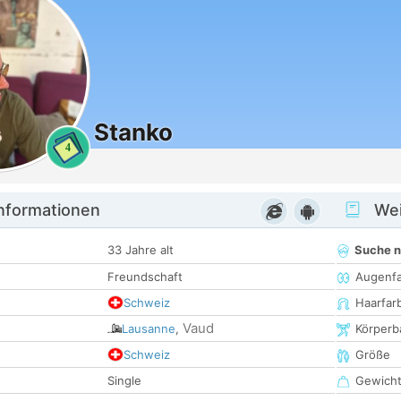
Stanko
4
informationen
Wei
33 Jahre alt
Suche 
Freundschaft
Augenf
Schweiz
Haarfar
Vaud
Lausanne
,
Körperb
Schweiz
Größe
Single
Gewich