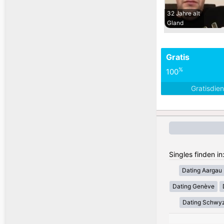
32 Jahre alt
Gland
Gratis
%
100
Gratisdie
Singles finden i
Dating Aargau
Dating Genève
Dating Schwy