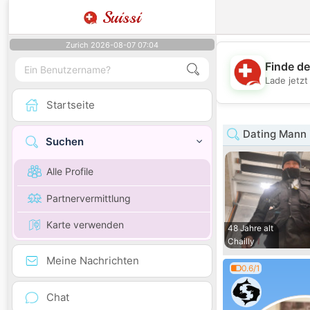
Suissi
Zurich 2026-08-07 07:04
Finde de
Lade jetz
Startseite
Dating Mann 
Suchen
Alle Profile
Partnervermittlung
Karte verwenden
48 Jahre alt
Chailly
Meine Nachrichten
0.6/1
Chat