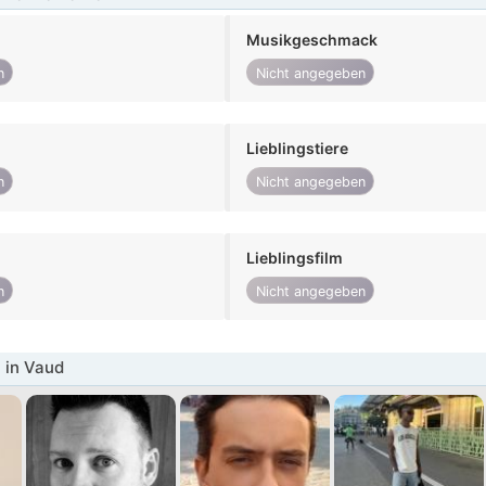
Musikgeschmack
n
Nicht angegeben
Lieblingstiere
n
Nicht angegeben
Lieblingsfilm
n
Nicht angegeben
 in Vaud