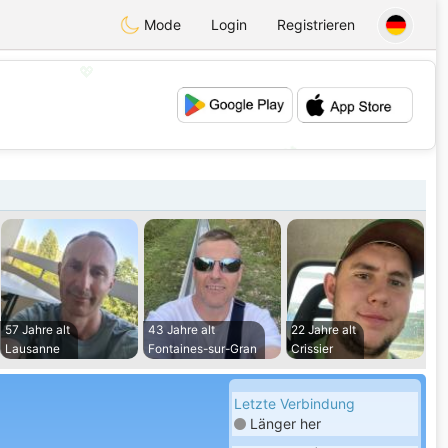
Mode
Login
Registrieren
💖
💕
57 Jahre alt
43 Jahre alt
22 Jahre alt
Lausanne
Fontaines-sur-Gran
Crissier
Letzte Verbindung
Länger her