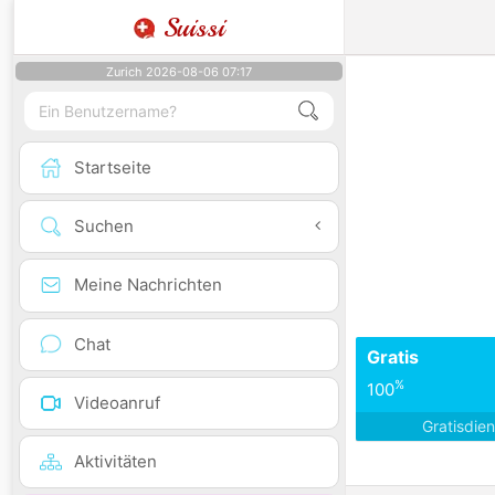
Suissi
Zurich 2026-08-06 07:17
Startseite
Suchen
Meine Nachrichten
Chat
Gratis
%
100
Videoanruf
Gratisdie
Aktivitäten