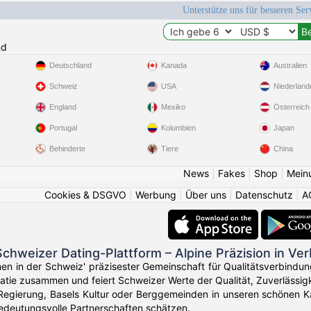
Unterstütze uns für besseren Se
nd
Deutschland
Kanada
Australien
Schweiz
USA
Niederland
England
Mexiko
Österreich
Portugal
Kolumbien
Japan
Behinderte
Tiere
China
News
|
Fakes
|
Shop
|
Mein
Cookies & DSGVO
|
Werbung
|
Über uns
|
Datenschutz
|
A
chweizer Dating-Plattform – Alpine Präzision in Ve
en in der Schweiz' präzisester Gemeinschaft für Qualitätsverbindun
atie zusammen und feiert Schweizer Werte der Qualität, Zuverlässig
Regierung, Basels Kultur oder Berggemeinden in unseren schönen Ka
edeutungsvolle Partnerschaften schätzen.