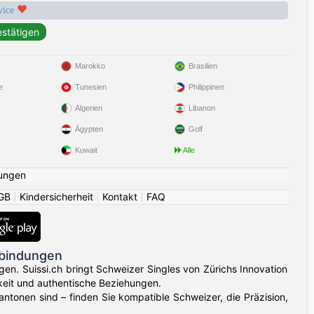
rvice
Marokko
Brasilien
e
Tunesien
Philippinen
Algerien
Libanon
Ägypten
Golf
Kuwait
Alle
ungen
GB
|
Kindersicherheit
|
Kontakt
|
FAQ
rbindungen
gen. Suissi.ch bringt Schweizer Singles von Zürichs Innovation
keit und authentische Beziehungen.
ntonen sind – finden Sie kompatible Schweizer, die Präzision,