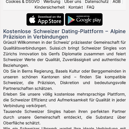
Cookies & DSGVO
|
Werbung
|
Über uns
|
Datenschutz
|
AGB
|
Kindersicherheit
|
Kontakt
|
FAQ
Kostenlose Schweizer Dating-Plattform – Alpine
Präzision in Verbindungen
Grüezi! Willkommen in der Schweiz' präzisester Gemeinschaft für
Qualitätsverbindungen. Suissi.ch bringt Schweizer Singles von
Zürichs Innovation bis Genfs Diplomatie zusammen und feiert
Schweizer Werte der Qualität, Zuverlässigkeit und authentische
Beziehungen.
Ob Sie in Berns Regierung, Basels Kultur oder Berggemeinden in
unseren schönen Kantonen sind – finden Sie kompatible
Schweizer, die Präzision, Diskretion und bedeutungsvolle
Partnerschaften schätzen.
Erleben Sie unsere völlig kostenlose mehrsprachige Plattform,
die Schweizer Effizienz und Aufmerksamkeit für Qualität in jeder
Verbindung verkörpert.
Tausende Schweizer Singles haben ihren perfekten Partner
durch unsere Gemeinschaft entdeckt, die Substanz über
Oberfläche schätzt.
Wie ein Schweizer Uhrwerk wartet Ihre ideale Verbindung mit