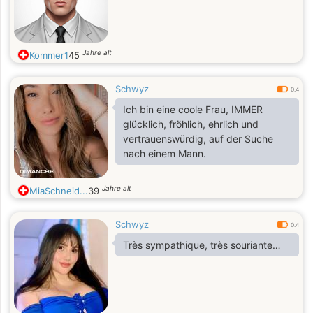
Jahre alt
Kommer1
45
Schwyz
0.4
Ich bin eine coole Frau, IMMER
glücklich, fröhlich, ehrlich und
vertrauenswürdig, auf der Suche
nach einem Mann.
Jahre alt
MiaSchneid...
39
Schwyz
0.4
Très sympathique, très souriante…