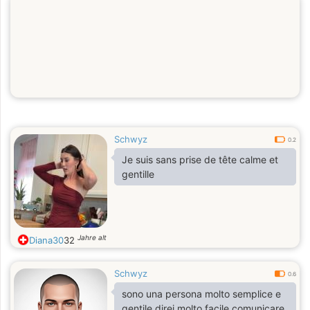
Schwyz
0.2
Je suis sans prise de tête calme et
gentille
Jahre alt
Diana30
32
Schwyz
0.6
sono una persona molto semplice e
gentile direi molto facile comunicare