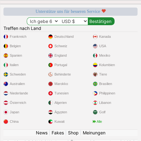
Unterstütze uns für besseren Service
Treffen nach Land
Frankreich
Deutschland
Kanada
Belgien
Schweiz
USA
Spanien
England
Mexiko
Italien
Portugal
Kolumbien
Schweden
Behinderte
Tiere
Australien
Marokko
Brasilien
Niederlande
Tunesien
Philippinen
Österreich
Algerien
Libanon
Japan
Ägypten
Golf
China
Kuwait
Alle
News
|
Fakes
|
Shop
|
Meinungen