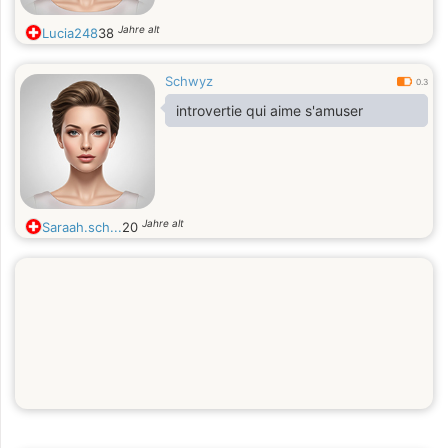
Jahre alt
Lucia248
38
Schwyz
0.3
introvertie qui aime s'amuser
Jahre alt
Saraah.sch...
20