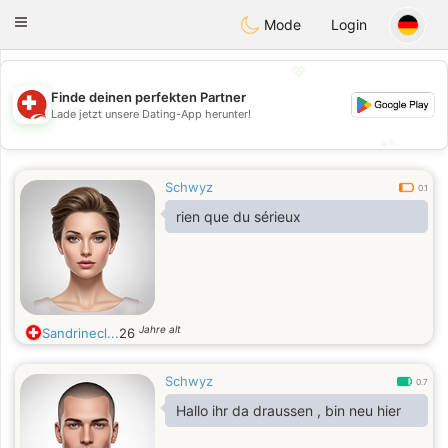
Suissi
Toggle
Mode
Login
navigation
💖
Finde deinen perfekten Partner
💖
Lade jetzt unsere Dating-App herunter!
💕
💕
Schwyz
0.1
rien que du sérieux
Jahre alt
Sandrinecl...
26
Schwyz
0.7
Hallo ihr da draussen , bin neu hier