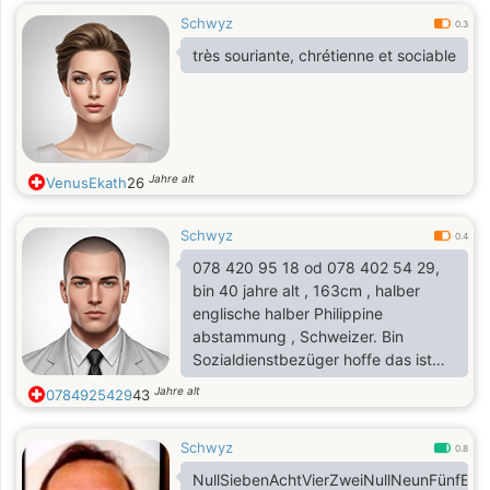
Schwyz
0.3
très souriante, chrétienne et sociable
Jahre alt
VenusEkath
26
Schwyz
0.4
078 420 95 18 od 078 402 54 29,
bin 40 jahre alt , 163cm , halber
englische halber Philippine
abstammung , Schweizer. Bin
Sozialdienstbezüger hoffe das ist
nicht abschreckend
Jahre alt
0784925429
43
Schwyz
0.8
NullSiebenAchtVierZweiNullNeunFünfEin