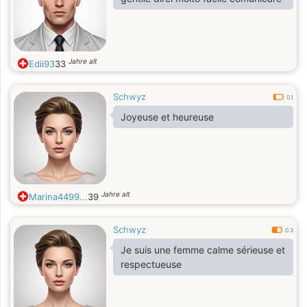
Jahre alt
Edii93
33
Schwyz
0.1
Joyeuse et heureuse
Jahre alt
Marina4499...
39
Schwyz
0.3
Je suis une femme calme sérieuse et
respectueuse