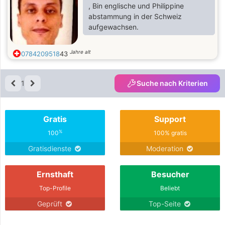
, Bin englische und Philippine
abstammung in der Schweiz
aufgewachsen.
Jahre alt
0784209518
43
1
Suche nach Kriterien
Gratis
Support
%
100
100% gratis
Gratisdienste
Moderation
Ernsthaft
Besucher
Top-Profile
Beliebt
Geprüft
Top-Seite