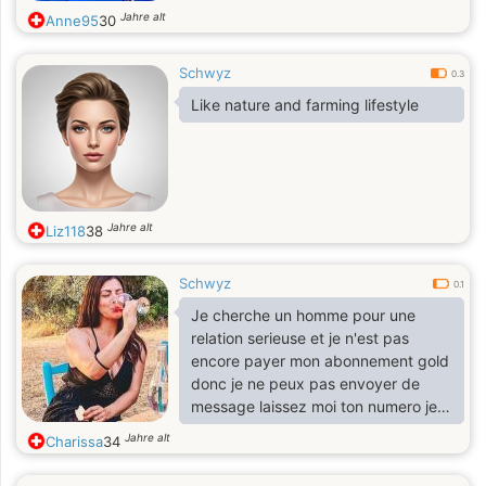
Jahre alt
Anne95
30
Schwyz
0.3
Like nature and farming lifestyle
Jahre alt
Liz118
38
Schwyz
0.1
Je cherche un homme pour une
relation serieuse et je n'est pas
encore payer mon abonnement gold
donc je ne peux pas envoyer de
message laissez moi ton numero je
t'ecrirai
Jahre alt
Charissa
34