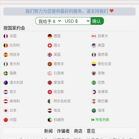
我们努力为您提供最好的服务，请支持我们
按国家约会
法国
德国
加拿大
比利时
瑞士
美国
西班牙
英国
墨西哥
意大利
葡萄牙
哥伦比亚
瑞典
已禁用
宠物
澳大利亚
摩洛哥
巴西
荷兰
突尼斯
菲律宾
奥地利
阿尔及利亚
黎巴嫩
日本
埃及
海湾
中国
科威特
所有列表
新闻
|
诈骗者
|
商店
|
意见