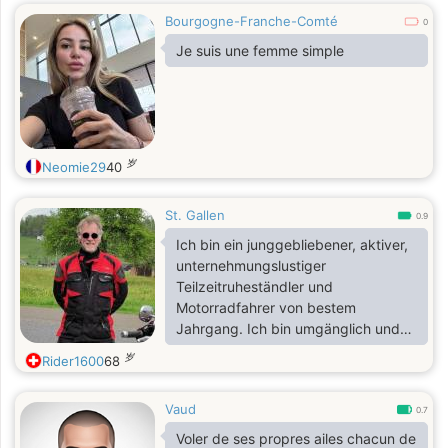
Bourgogne-Franche-Comté
0
Je suis une femme simple
岁
Neomie29
40
St. Gallen
0.9
Ich bin ein junggebliebener, aktiver,
unternehmungslustiger
Teilzeitruheständler und
Motorradfahrer von bestem
Jahrgang. Ich bin umgänglich und
zuverlässig und auf der Suche nach
岁
Rider1600
68
einer Freundschaft, aus der sich
gerne mehr entwickeln darf 😊✨💝.
Vaud
Sollte dies der Fall werden, darf sie
0.7
sich in allen dazu gehörigen
Voler de ses propres ailes chacun de