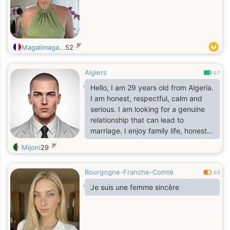
岁
Magalimaga...
52
Algiers
0.7
Hello, I am 29 years old from Algeria.
I am honest, respectful, calm and
serious. I am looking for a genuine
relationship that can lead to
marriage. I enjoy family life, honesty
and mutual respect.
岁
Mijoni
29
Bourgogne-Franche-Comté
0.3
Je suis une femme sincère