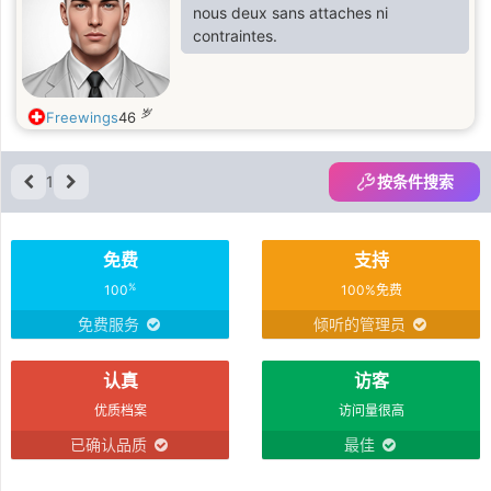
Aspekten auf mich verlassen 👌 👍,
nous deux sans attaches ni
vor allem auf Achtsamkeit, Respekt,
contraintes.
Aufrichtigkeit
岁
Freewings
46
1
按条件搜索
免费
支持
%
100
100%免费
免费服务
倾听的管理员
认真
访客
优质档案
访问量很高
已确认品质
最佳