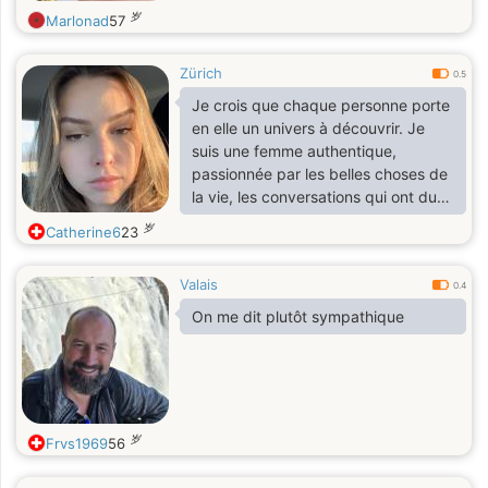
岁
Marlonad
57
Zürich
0.5
Je crois que chaque personne porte
en elle un univers à découvrir. Je
suis une femme authentique,
passionnée par les belles choses de
la vie, les conversations qui ont du
sens et les rencontres qui laissent
岁
Catherine6
23
une empreinte. Le meilleur reste
souvent ce qu’on apprend à
Valais
connaître avec le temps.
0.4
On me dit plutôt sympathique
岁
Frvs1969
56