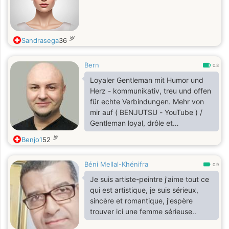
岁
Sandrasega
36
Bern
0.8
Loyaler Gentleman mit Humor und
Herz - kommunikativ, treu und offen
für echte Verbindungen. Mehr von
mir auf ( BENJUTSU - YouTube ) /
Gentleman loyal, drôle et
communicatif - prêt à partager des
岁
Benjo1
52
moments sincères et pleins de rires.
En savoir plus sur moi ( BENJUTSU -
Béni Mellal-Khénifra
YouTube )
0.9
Je suis artiste-peintre j'aime tout ce
qui est artistique, je suis sérieux,
sincère et romantique, j'espère
trouver ici une femme sérieuse..