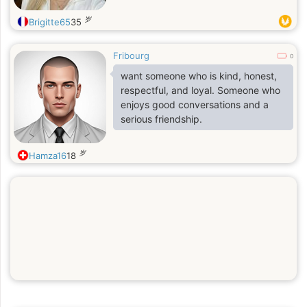
岁
Brigitte65
35
Fribourg
0
want someone who is kind, honest,
respectful, and loyal. Someone who
enjoys good conversations and a
serious friendship.
岁
Hamza16
18