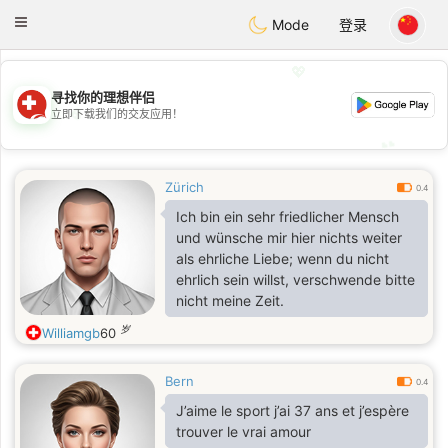
Suissi
Toggle
Mode
登录
navigation
💖
寻找你的理想伴侣
💖
立即下载我们的交友应用！
💕
💕
Zürich
0.4
Ich bin ein sehr friedlicher Mensch
und wünsche mir hier nichts weiter
als ehrliche Liebe; wenn du nicht
ehrlich sein willst, verschwende bitte
nicht meine Zeit.
岁
Williamgb
60
Bern
0.4
J’aime le sport j’ai 37 ans et j’espère
trouver le vrai amour