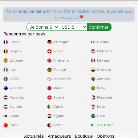
Nous travaillons dur pour vous offrir le meilleur service, soyez solidaire
s'il vous plaît
Rencontres par pays
France
Allemagne
Canada
Belgique
Suisse
États-Unis
Espagne
Angleterre
Mexique
Italie
Portugal
Colombie
Suède
Handicapés
Animaux
Australie
Maroc
Brésil
Pays-Bas
Tunisie
Philippines
Autriche
Algérie
Liban
Japon
Égypte
Golfe
Chine
Koweït
Toute la liste
Actualités
|
Arnaqueurs
|
Boutique
|
Opinions