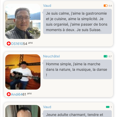
Vaud
0.4
Je suis calme, j'aime la gastronomie
et je cuisine, aime la simplicité. Je
suis organisé, j'aime passer de bons
moments à deux. Je suis Suisse.
ans
OS1610
54
Neuchâtel
0.7
Homme simple, j’aime la marche
dans la nature, la musique, la danse
!
ans
Andi64
61
Vaud
1
Jeune adulte charmant, tendre et