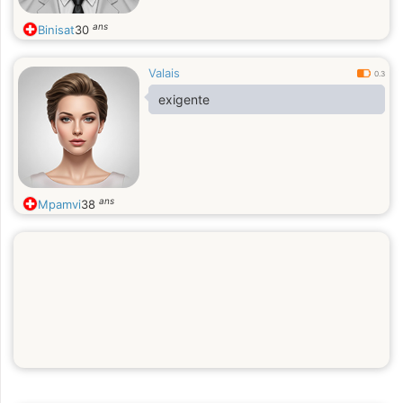
ans
Binisat
30
Valais
0.3
exigente
ans
Mpamvi
38