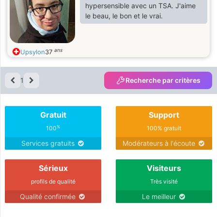
hypersensible avec un TSA. J'aime
le beau, le bon et le vrai.
ans
Upsylon
37
1
Recherche par critères
Gratuit
Support
%
100
100% gratuit
Services gratuits
Modérateurs à l'écoute
Sérieux
Visiteurs
profils de qualité
Très visité
Qualité confirmée
Le meilleur