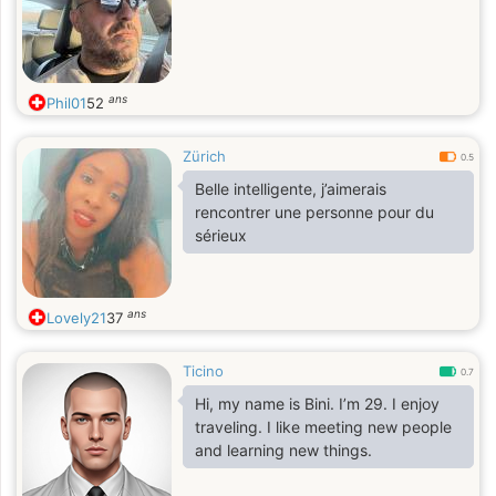
ans
Phil01
52
Zürich
0.5
Belle intelligente, j’aimerais
rencontrer une personne pour du
sérieux
ans
Lovely21
37
Ticino
0.7
Hi, my name is Bini. I’m 29. I enjoy
traveling. I like meeting new people
and learning new things.