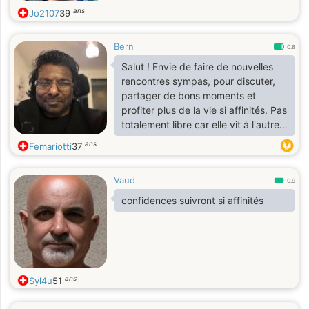
ans
Jo2107
39
Bern
0.8
Salut ! Envie de faire de nouvelles
rencontres sympas, pour discuter,
partager de bons moments et
profiter plus de la vie si affinités. Pas
totalement libre car elle vit à l'autre
bout du monde, mais la distance
ans
Femariotti
37
nous sépare et la solitude pèse
parfois énormément- c'est pour ça
Vaud
que je suis ici, pour rompre ce vide
0.9
et retrouver un peu de chaleur
confidences suivront si affinités
humaine et bien sûr de tendresse.
Je suis autonome au quotidien avec
mon fauteuil roulant électrique.
Ouvert et positif, à bientôt ?
Brouteurs dégagez
ans
Syl4u
51