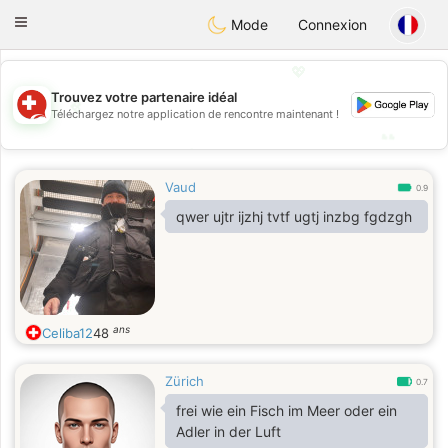
Suissi
Toggle
Mode
Connexion
navigation
💖
Trouvez votre partenaire idéal
💖
Téléchargez notre application de rencontre maintenant !
💕
💕
Vaud
0.9
qwer ujtr ijzhj tvtf ugtj inzbg fgdzgh
ans
Celiba12
48
Zürich
0.7
frei wie ein Fisch im Meer oder ein
Adler in der Luft