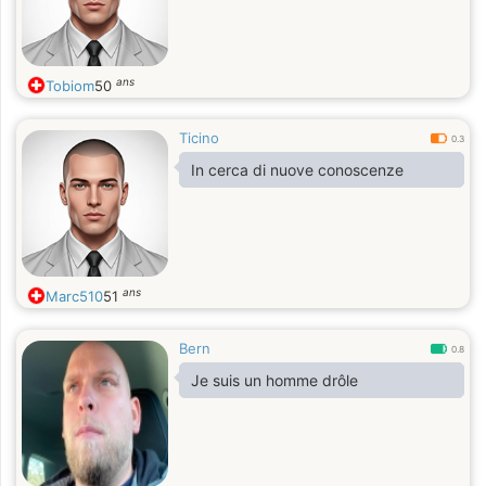
ans
Tobiom
50
Ticino
0.3
In cerca di nuove conoscenze
ans
Marc510
51
Bern
0.8
Je suis un homme drôle