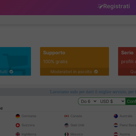
Registrati
Supporto
Serio
100% gratis
profili 
tuiti
Moderatori in ascolto
Qu
Lavoriamo sodo per darti il miglior servizio, per 
se
Germania
Canada
Australia
Svizzera
Stati Uniti
Paesi Bass
Inghilterra
Messico
Austria