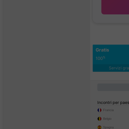
Gratis
%
100
Servizi gra
Incontri per pae
Francia
Belgio
Spagna