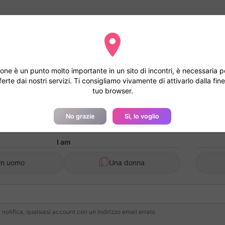
mo di accettare la geolocalizzazione
sere geolocalizzato, il tuo file verrà studiato più rapidamente e il tuo 
one è un punto molto importante in un sito di incontri, è necessaria pe
ferte dai nostri servizi. Ti consigliamo vivamente di attivarlo dalla fi
tuo browser.
Registrazione Gratuita - Unisc
No grazie
Sì, lo voglio
I am
n uomo
Una donna
notifica, qualsiasi account con un indirizzo email errato