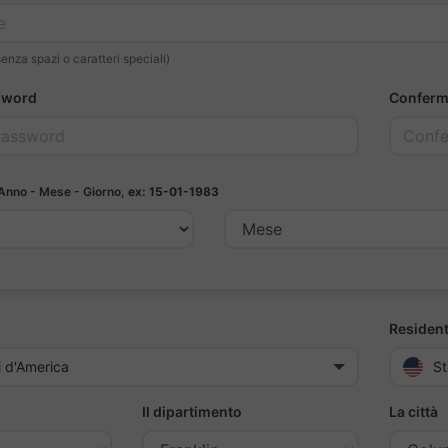
senza spazi o caratteri speciali)
sword
Conferm
Anno - Mese - Giorno,
ex: 15-01-1983
Resident
ti d'America
St
Il dipartimento
La città