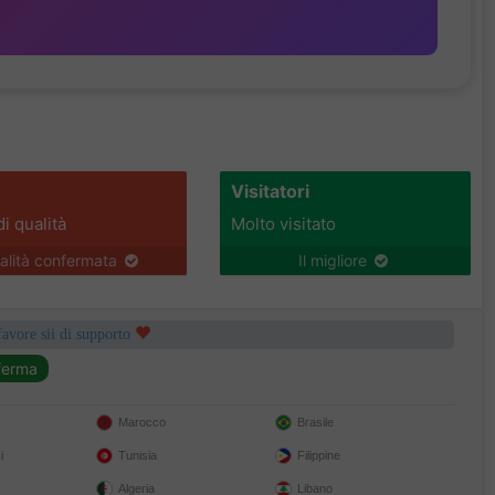
Visitatori
di qualità
Molto visitato
alità confermata
Il migliore
favore sii di supporto
Marocco
Brasile
i
Tunisia
Filippine
Algeria
Libano