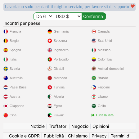
Lavoriamo sodo per darti il miglior servizio, per favore sii di supporto
Incontri per paese
Francia
Germania
Canada
Belgio
Svizzera
Stati Uniti
Spagna
Inghilterra
Messico
Italia
Portogallo
Colombia
Svezia
Disabili
Animali domestici
Australia
Marocco
Brasile
Paesi Bassi
Tunisia
Filippine
Austria
Algeria
Libano
Giappone
Egitto
Golfo
Cina
Kuwait
Tutta la lista
Notizie
|
Truffatori
|
Negozio
|
Opinioni
Cookie e GDPR
|
Pubblicità
|
Chi siamo
|
Privacy
|
Termini di