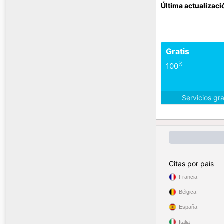
Última actualizaci
Gratis
%
100
Servicios gr
Citas por país
Francia
Bélgica
España
Italia