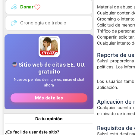
Donar
Material de abuso s
Cualquier contenid
Grooming o intento
Cronología de trabajo
Solicitud de menore
Tráfico de persona
Compartir, solicita
Cualquier intento d
Reporte de us
Suissi proporciona
políticas. Los inf
Los usuarios tamb
aplicación.
Aplicación de
Cualquier cuenta 
eliminado de inmedi
Da tu opinión
Requisitos de
¿Es facil de usar éste sitio?
Suissi está destin