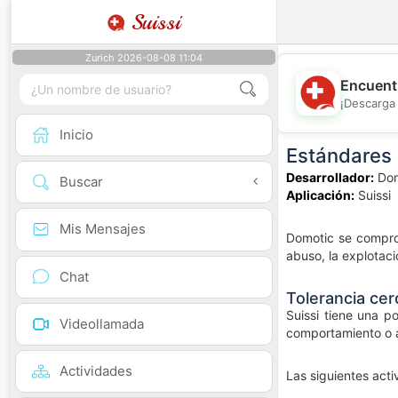
Suissi
Zurich 2026-08-08 11:04
Encuentr
¡Descarga 
Inicio
Estándares 
Desarrollador:
Dom
Buscar
Aplicación:
Suissi
Mis Mensajes
Domotic se comprom
abuso, la explotaci
Chat
Tolerancia cer
Suissi tiene una po
Videollamada
comportamiento o a
Actividades
Las siguientes acti