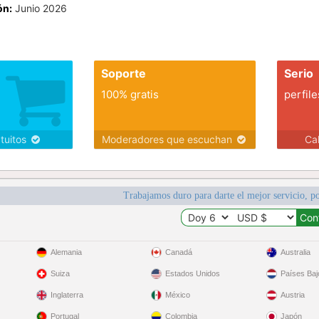
ón:
Junio 2026
Soporte
Serio
100% gratis
perfile
atuitos
Moderadores que escuchan
Ca
Trabajamos duro para darte el mejor servicio, po
Alemania
Canadá
Australia
Suiza
Estados Unidos
Países Baj
Inglaterra
México
Austria
Portugal
Colombia
Japón