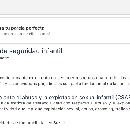
a tu pareja perfecta
💖
nuestra app de citas ahora!
💕
de seguridad infantil
otic
ete a mantener un entorno seguro y respetuoso para todos los usua
ón y las actividades perjudiciales son parte fundamental de las polít
o ante el abuso y la explotación sexual infantil (CSA
lítica estricta de tolerancia cero con respecto al abuso y la explo
ctividad que implique explotación sexual, abuso, grooming, tráfico 
vidades están prohibidas en Suissi: