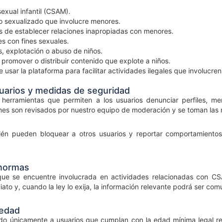
exual infantil (CSAM).
o sexualizado que involucre menores.
s de establecer relaciones inapropiadas con menores.
s con fines sexuales.
s, explotación o abuso de niños.
r, promover o distribuir contenido que explote a niños.
e usar la plataforma para facilitar actividades ilegales que involucre
uarios y medidas de seguridad
 herramientas que permiten a los usuarios denunciar perfiles, me
ormes son revisados por nuestro equipo de moderación y se toman la
ién pueden bloquear a otros usuarios y reportar comportamiento
 normas
que se encuentre involucrada en actividades relacionadas con CS
ato y, cuando la ley lo exija, la información relevante podrá ser c
 edad
ado únicamente a usuarios que cumplan con la edad mínima legal req