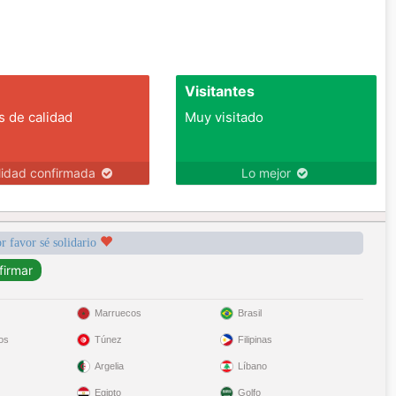
Visitantes
s de calidad
Muy visitado
lidad confirmada
Lo mejor
r favor sé solidario
Marruecos
Brasil
os
Túnez
Filipinas
Argelia
Líbano
Egipto
Golfo