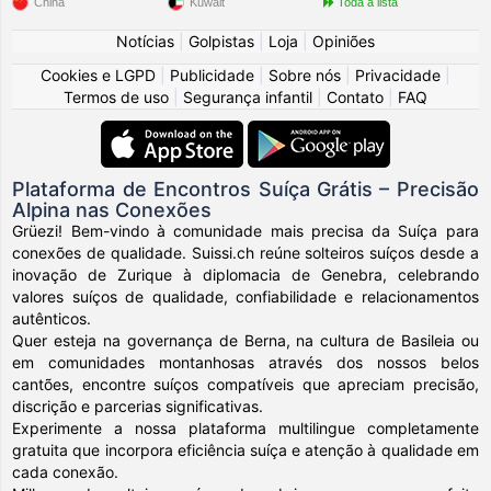
China
Kuwait
Toda a lista
Notícias
|
Golpistas
|
Loja
|
Opiniões
Cookies e LGPD
|
Publicidade
|
Sobre nós
|
Privacidade
|
Termos de uso
|
Segurança infantil
|
Contato
|
FAQ
Plataforma de Encontros Suíça Grátis – Precisão
Alpina nas Conexões
Grüezi! Bem-vindo à comunidade mais precisa da Suíça para
conexões de qualidade. Suissi.ch reúne solteiros suíços desde a
inovação de Zurique à diplomacia de Genebra, celebrando
valores suíços de qualidade, confiabilidade e relacionamentos
autênticos.
Quer esteja na governança de Berna, na cultura de Basileia ou
em comunidades montanhosas através dos nossos belos
cantões, encontre suíços compatíveis que apreciam precisão,
discrição e parcerias significativas.
Experimente a nossa plataforma multilingue completamente
gratuita que incorpora eficiência suíça e atenção à qualidade em
cada conexão.