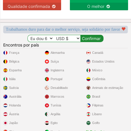
Qualidade confirmada
O melhor
Trabalhamos duro para dar o melhor serviço, seja solidário por favor
Encontros por país
França
Alemanha
Canadá
Bélgica
Suíça
Estados Unidos
Espanha
Inglaterra
México
Itália
Portugal
Colômbia
Suécia
Desabilitado
Animais de estimação
Austrália
Marrocos
Brasil
Holanda
Tunísia
Filipinas
Áustria
Argélia
Líbano
Japão
Egito
Golfo