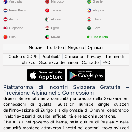
Australia
Marocco
Brasile
Paesi Bassi
Tunisia
Filippine
Austria
Algeria
Libano
Giappone
Egitto
Golfo
Cina
Kuwait
Tutta la lista
Notizie
|
Truffatori
|
Negozio
|
Opinioni
Cookie e GDPR
|
Pubblicità
|
Chi siamo
|
Privacy
|
Termini di
utilizzo
|
Sicurezza dei minori
|
Contatto
|
FAQ
Piattaforma di Incontri Svizzera Gratuita –
Precisione Alpina nelle Connessioni
Grüezi! Benvenuto nella comunità più precisa della Svizzera per
connessioni di qualità. Suissi.ch riunisce single svizzeri
dall'innovazione di Zurigo alla diplomazia di Ginevra, celebrando
i valori svizzeri di qualità, affidabilità e relazioni autentiche.
Che tu sia nel governo di Berna, nella cultura di Basilea o nelle
comunità montane attraverso i nostri bei cantoni, trova svizzeri