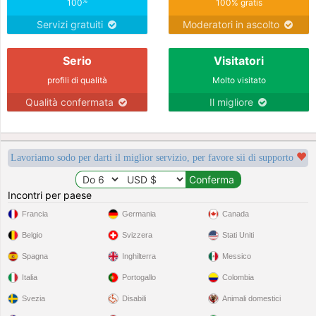
%
100
100% gratis
Servizi gratuiti
Moderatori in ascolto
Serio
Visitatori
profili di qualità
Molto visitato
Qualità confermata
Il migliore
Lavoriamo sodo per darti il miglior servizio, per favore sii di supporto
Incontri per paese
Francia
Germania
Canada
Belgio
Svizzera
Stati Uniti
Spagna
Inghilterra
Messico
Italia
Portogallo
Colombia
Svezia
Disabili
Animali domestici