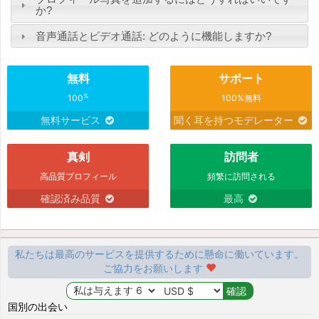
か?
音声通話とビデオ通話: どのように機能しますか?
無料
サポート
%
100
100%無料
無料サービス
聞く耳を持つモデレーター
真剣
訪問者
高品質プロフィール
頻繁に訪問される
確認済み品質
最高
私たちは最高のサービスを提供するために懸命に働いています。
ご協力をお願いします
国別の出会い