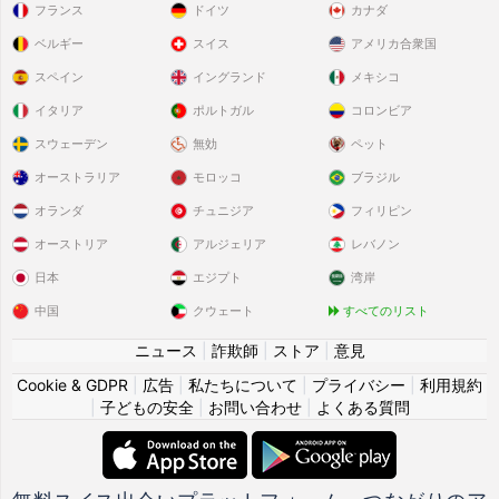
フランス
ドイツ
カナダ
ベルギー
スイス
アメリカ合衆国
スペイン
イングランド
メキシコ
イタリア
ポルトガル
コロンビア
スウェーデン
無効
ペット
オーストラリア
モロッコ
ブラジル
オランダ
チュニジア
フィリピン
オーストリア
アルジェリア
レバノン
日本
エジプト
湾岸
中国
クウェート
すべてのリスト
ニュース
|
詐欺師
|
ストア
|
意見
Cookie & GDPR
|
広告
|
私たちについて
|
プライバシー
|
利用規約
|
子どもの安全
|
お問い合わせ
|
よくある質問