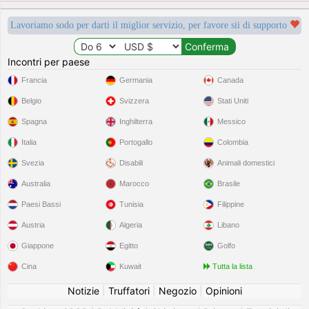
Lavoriamo sodo per darti il miglior servizio, per favore sii di supporto
Incontri per paese
Francia
Germania
Canada
Belgio
Svizzera
Stati Uniti
Spagna
Inghilterra
Messico
Italia
Portogallo
Colombia
Svezia
Disabili
Animali domestici
Australia
Marocco
Brasile
Paesi Bassi
Tunisia
Filippine
Austria
Algeria
Libano
Giappone
Egitto
Golfo
Cina
Kuwait
Tutta la lista
Notizie
|
Truffatori
|
Negozio
|
Opinioni