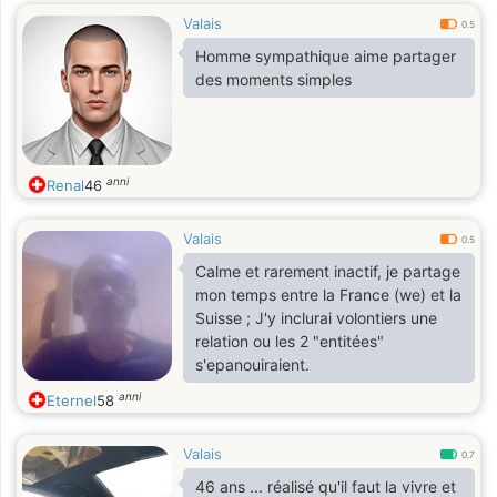
Valais
0.5
Homme sympathique aime partager
des moments simples
anni
Renal
46
Valais
0.5
Calme et rarement inactif, je partage
mon temps entre la France (we) et la
Suisse ; J'y inclurai volontiers une
relation ou les 2 "entitées"
s'epanouiraient.
anni
Eternel
58
Valais
0.7
46 ans ... réalisé qu'il faut la vivre et