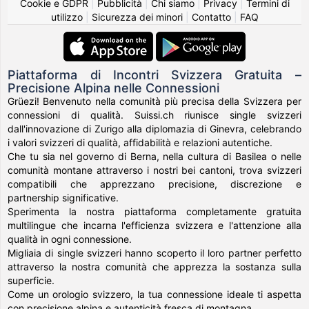
Cookie e GDPR
|
Pubblicità
|
Chi siamo
|
Privacy
|
Termini di
utilizzo
|
Sicurezza dei minori
|
Contatto
|
FAQ
Piattaforma di Incontri Svizzera Gratuita –
Precisione Alpina nelle Connessioni
Grüezi! Benvenuto nella comunità più precisa della Svizzera per
connessioni di qualità. Suissi.ch riunisce single svizzeri
dall'innovazione di Zurigo alla diplomazia di Ginevra, celebrando
i valori svizzeri di qualità, affidabilità e relazioni autentiche.
Che tu sia nel governo di Berna, nella cultura di Basilea o nelle
comunità montane attraverso i nostri bei cantoni, trova svizzeri
compatibili che apprezzano precisione, discrezione e
partnership significative.
Sperimenta la nostra piattaforma completamente gratuita
multilingue che incarna l'efficienza svizzera e l'attenzione alla
qualità in ogni connessione.
Migliaia di single svizzeri hanno scoperto il loro partner perfetto
attraverso la nostra comunità che apprezza la sostanza sulla
superficie.
Come un orologio svizzero, la tua connessione ideale ti aspetta
con precisione alpina e autenticità fresca di montagna.