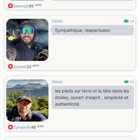
intéressée ou pas Abe
anni
Sweny0
45
Valais
0.8
Sympathique, respectueux
anni
Jooeel
33
Valais
0.9
les pieds sur terre et la tête dans les
étoiles, ouvert d'esprit , simplicité et
authenticité
anni
Sylvain41
46