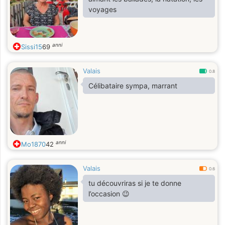
voyages
anni
Sissi15
69
Valais
0.8
Célibataire sympa, marrant
anni
Mo1870
42
Valais
0.6
tu découvriras si je te donne
l’occasion 😉