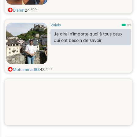
anni
Diana1
24
Valais
0.9
Je dirai n'importe quoi à tous ceux
qui ont besoin de savoir
anni
Mohammad83
43