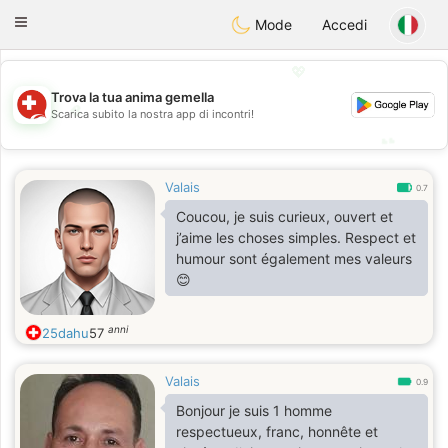
Suissi
Toggle
Mode
Accedi
navigation
💖
Trova la tua anima gemella
💖
Scarica subito la nostra app di incontri!
💕
💕
Valais
0.7
Coucou, je suis curieux, ouvert et
j’aime les choses simples. Respect et
humour sont également mes valeurs
😊
anni
25dahu
57
Valais
0.9
Bonjour je suis 1 homme
respectueux, franc, honnête et