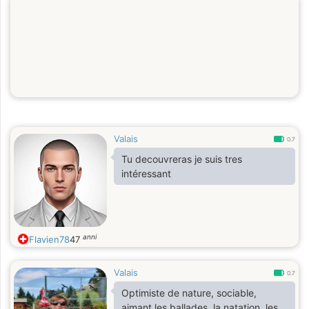
Valais
0.7
Tu decouvreras je suis tres
intéressant
anni
Flavien78
47
Valais
0.7
Optimiste de nature, sociable,
aimant les ballades, la natation, les