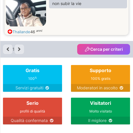
non subir la vie
anni
Thailande
46
1
Cerca per criteri
Gratis
Supporto
%
100
100% gratis
Servizi gratuiti
Moderatori in ascolto
Serio
Visitatori
profili di qualità
Molto visitato
Qualità confermata
Il migliore