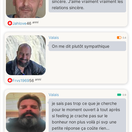
sincère. J'aime vraiment vraiment les
relations sincère.
anni
Jahlove
46
Valais
0.4
On me dit plutôt sympathique
anni
Frvs1969
56
Valais
0.9
je sais pas trop ce que je cherche
pour le moment ouvert à tout après
si feeling je crache pas sur le
bonheur non plus voilà pi svp une
petite réponse ça coûte rien