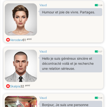
Vaud
0.8
Humour et joie de vivre. Partages.
anni
Verodev
61
Vaud
0.7
Hello je suis généreux sincère et
décontracté voilà et je recherche
une relation sérieuse.
anni
Skalpia
32
Vaud
0.8
Bonjour, Je suis une personne