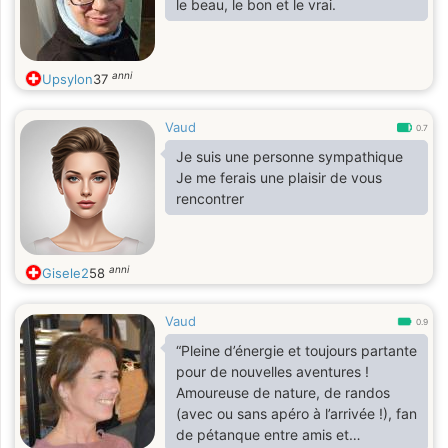
le beau, le bon et le vrai.
anni
Upsylon
37
Vaud
0.7
Je suis une personne sympathique
Je me ferais une plaisir de vous
rencontrer
anni
Gisele2
58
Vaud
0.9
“Pleine d’énergie et toujours partante
pour de nouvelles aventures !
Amoureuse de nature, de randos
(avec ou sans apéro à l’arrivée !), fan
de pétanque entre amis et