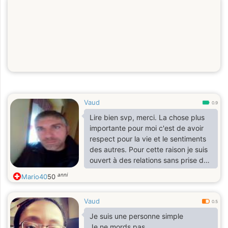
Vaud
0.9
Lire bien svp, merci. La chose plus
importante pour moi c'est de avoir
respect pour la vie et le sentiments
des autres. Pour cette raison je suis
ouvert à des relations sans prise de
tete. Encore marié, pour le moment
anni
Mario40
50
je me peux pas engager dans des
relations trop serieuse.
Vaud
Pour le reste, je suis timide, sportif,
0.5
passioné et tender, je deteste les
Je suis une personne simple
menzonges et l'hypocrisie
Je ne mords pas