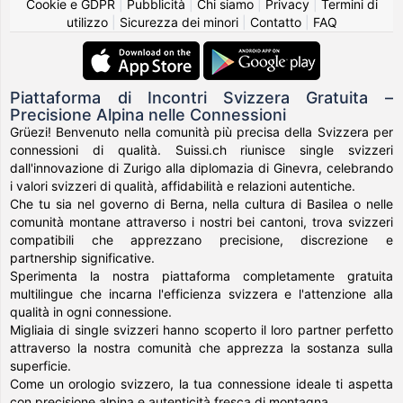
Cookie e GDPR
|
Pubblicità
|
Chi siamo
|
Privacy
|
Termini di
utilizzo
|
Sicurezza dei minori
|
Contatto
|
FAQ
Piattaforma di Incontri Svizzera Gratuita –
Precisione Alpina nelle Connessioni
Grüezi! Benvenuto nella comunità più precisa della Svizzera per
connessioni di qualità. Suissi.ch riunisce single svizzeri
dall'innovazione di Zurigo alla diplomazia di Ginevra, celebrando
i valori svizzeri di qualità, affidabilità e relazioni autentiche.
Che tu sia nel governo di Berna, nella cultura di Basilea o nelle
comunità montane attraverso i nostri bei cantoni, trova svizzeri
compatibili che apprezzano precisione, discrezione e
partnership significative.
Sperimenta la nostra piattaforma completamente gratuita
multilingue che incarna l'efficienza svizzera e l'attenzione alla
qualità in ogni connessione.
Migliaia di single svizzeri hanno scoperto il loro partner perfetto
attraverso la nostra comunità che apprezza la sostanza sulla
superficie.
Come un orologio svizzero, la tua connessione ideale ti aspetta
con precisione alpina e autenticità fresca di montagna.