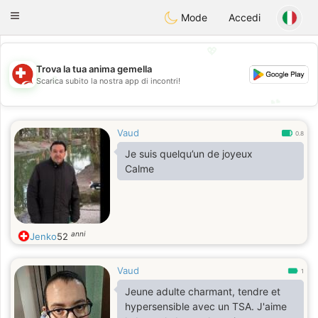
Suissi
Toggle
Mode
Accedi
navigation
💖
Trova la tua anima gemella
💖
Scarica subito la nostra app di incontri!
💕
💕
Vaud
0.8
Je suis quelqu’un de joyeux
Calme
anni
Jenko
52
Vaud
1
Jeune adulte charmant, tendre et
hypersensible avec un TSA. J'aime