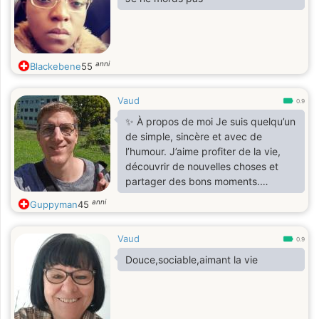
anni
Blackebene
55
Vaud
0.9
✨ À propos de moi Je suis quelqu’un
de simple, sincère et avec de
l’humour. J’aime profiter de la vie,
découvrir de nouvelles choses et
partager des bons moments.
J’apprécie les discussions
anni
Guppyman
45
authentiques, les balades, les
voyages et les petites choses qui
Vaud
rendent la vie agréable. Ce que je
0.9
cherche Une vraie rencontre, une
Douce,sociable,aimant la vie
complicité, quelqu’un avec qui
avancer. Pas de whatapp,ni tele...