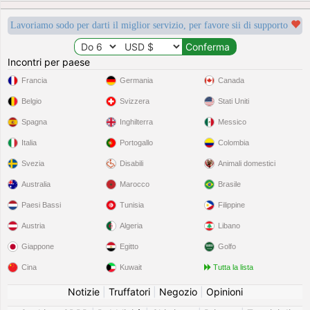
Lavoriamo sodo per darti il miglior servizio, per favore sii di supporto
Incontri per paese
Francia
Germania
Canada
Belgio
Svizzera
Stati Uniti
Spagna
Inghilterra
Messico
Italia
Portogallo
Colombia
Svezia
Disabili
Animali domestici
Australia
Marocco
Brasile
Paesi Bassi
Tunisia
Filippine
Austria
Algeria
Libano
Giappone
Egitto
Golfo
Cina
Kuwait
Tutta la lista
Notizie
|
Truffatori
|
Negozio
|
Opinioni