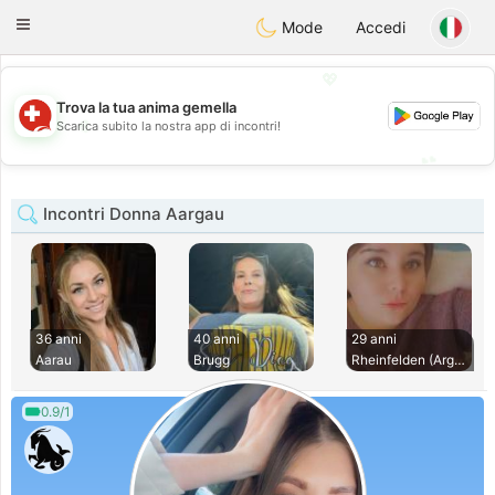
Suissi
Toggle
Mode
Accedi
navigation
💖
Trova la tua anima gemella
💖
Scarica subito la nostra app di incontri!
💕
💕
Incontri Donna Aargau
36 anni
40 anni
29 anni
Aarau
Brugg
Rheinfelden (Argov
0.9/1