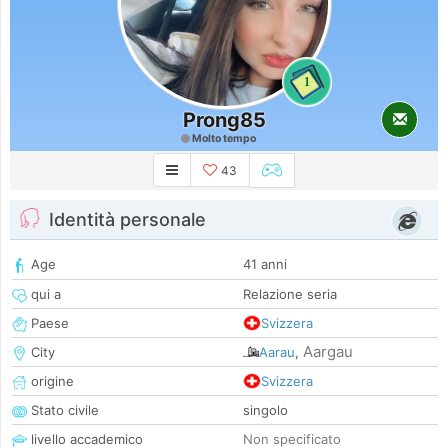
1
Prong85
Molto tempo
43
Identità personale
Age
41 anni
qui a
Relazione seria
Paese
Svizzera
Aargau
City
Aarau
,
origine
Svizzera
Stato civile
singolo
livello accademico
Non specificato