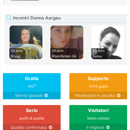
Incontri Donna Aargau
40 anni
29 anni
42 anni
Brugg
Rheinfelden (Ar
Aarau
Gratis
Supporto
%
100
100% gratis
Servizi gratuiti
Moderatori in ascolto
Serio
Visitatori
profili di qualità
Molto visitato
Qualità confermata
Il migliore