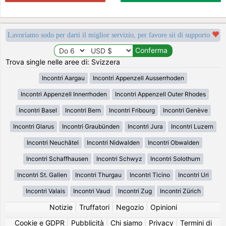
Lavoriamo sodo per darti il miglior servizio, per favore sii di supporto
Trova single nelle aree di: Svizzera
Incontri Aargau
Incontri Appenzell Ausserrhoden
Incontri Appenzell Innerrhoden
Incontri Appenzell Outer Rhodes
Incontri Basel
Incontri Bern
Incontri Fribourg
Incontri Genève
Incontri Glarus
Incontri Graubünden
Incontri Jura
Incontri Luzern
Incontri Neuchâtel
Incontri Nidwalden
Incontri Obwalden
Incontri Schaffhausen
Incontri Schwyz
Incontri Solothurn
Incontri St. Gallen
Incontri Thurgau
Incontri Ticino
Incontri Uri
Incontri Valais
Incontri Vaud
Incontri Zug
Incontri Zürich
Notizie
|
Truffatori
|
Negozio
|
Opinioni
Cookie e GDPR
|
Pubblicità
|
Chi siamo
|
Privacy
|
Termini di