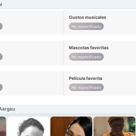
í
Gustos musicales
o
No especificado
Mascotas favoritas
o
No especificado
Película favorita
o
No especificado
 Aargau