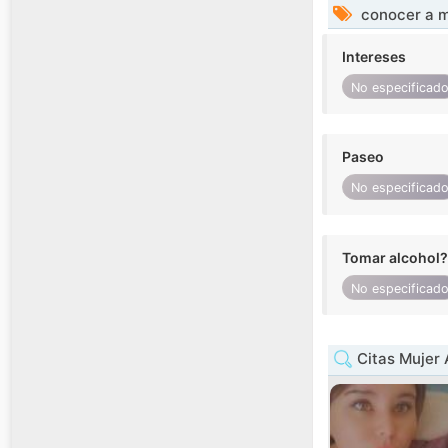
conocer a m
Intereses
No especificad
Paseo
No especificad
Tomar alcohol?
No especificad
Citas Mujer