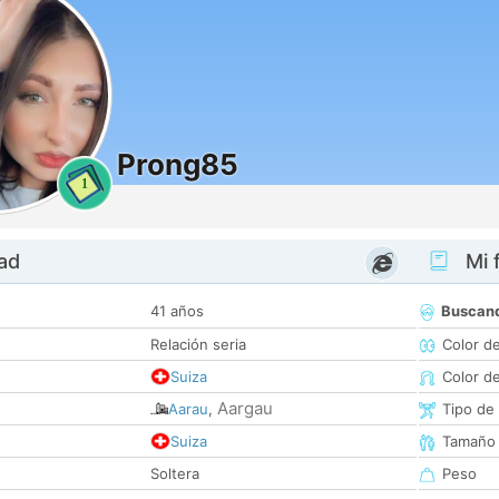
Prong85
1
dad
Mi f
41 años
Buscan
Relación seria
Color d
Suiza
Color d
Aargau
Aarau
,
Tipo de
Suiza
Tamaño
Soltera
Peso