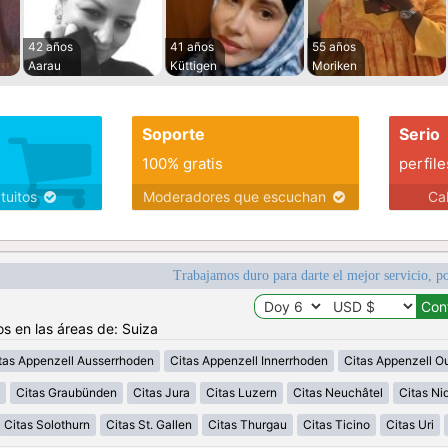
42 años
41 años
55 años
Aarau
Küttigen
Moriken
Soporte
Serio
100% gratis
perfile
atuitos
Moderadores que escuchan
Ca
Trabajamos duro para darte el mejor servicio, po
os en las áreas de: Suiza
tas Appenzell Ausserrhoden
Citas Appenzell Innerrhoden
Citas Appenzell O
Citas Graubünden
Citas Jura
Citas Luzern
Citas Neuchâtel
Citas N
Citas Solothurn
Citas St. Gallen
Citas Thurgau
Citas Ticino
Citas Uri