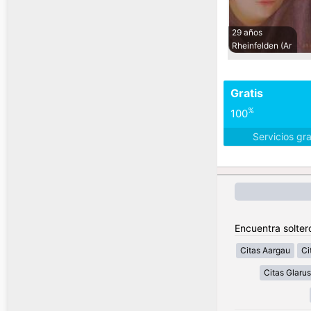
29 años
Rheinfelden (Ar
Gratis
%
100
Servicios gr
Encuentra solter
Citas Aargau
Ci
Citas Glarus