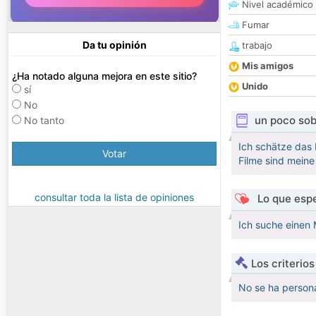
Nivel académico
Fumar
Da tu opinión
trabajo
Mis amigos
¿Ha notado alguna mejora en este sitio?
Unido
sí
No
un poco sob
No tanto
Ich schätze das 
Votar
Filme sind meine
consultar toda la lista de opiniones
Lo que espe
Ich suche einen 
Los criterio
No se ha persona