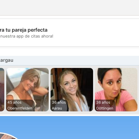
a tu pareja perfecta
💖
nuestra app de citas ahora!
💕
Aargau
45 años
36 años
36 años
Oberentfelden
Aarau
Döttingen