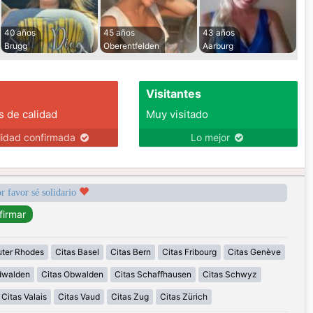
40 años
45 años
43 años
Brugg
Oberentfelden
Aarburg
Visitantes
s de calidad
Muy visitado
lidad confirmada
Lo mejor
r favor sé solidario
uter Rhodes
Citas Basel
Citas Bern
Citas Fribourg
Citas Genève
idwalden
Citas Obwalden
Citas Schaffhausen
Citas Schwyz
Citas Valais
Citas Vaud
Citas Zug
Citas Zürich