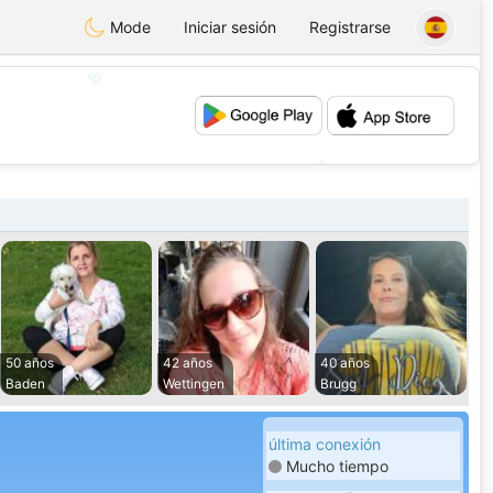
Mode
Iniciar sesión
Registrarse
💖
💕
50 años
42 años
40 años
Baden
Wettingen
Brugg
última conexión
Mucho tiempo