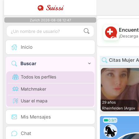
Suissi
Zurich 2026-08-08 12:47
Encuentr
¡Descarga 
Inicio
Citas Mujer 
Buscar
Todos los perfiles
Matchmaker
Usar el mapa
29 años
Rheinfelden (Argov
Mis Mensajes
0.9/1
Chat