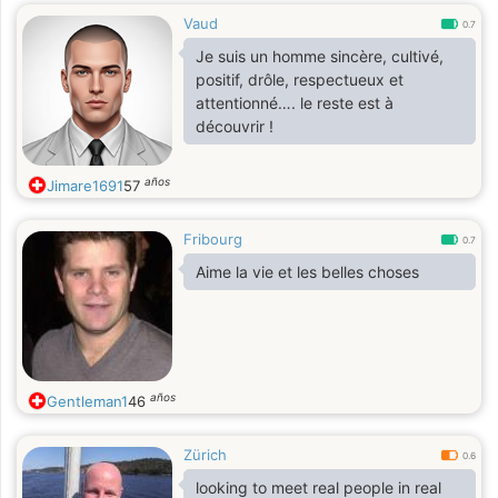
Vaud
0.7
Je suis un homme sincère, cultivé,
positif, drôle, respectueux et
attentionné…. le reste est à
découvrir !
años
Jimare1691
57
Fribourg
0.7
Aime la vie et les belles choses
años
Gentleman1
46
Zürich
0.6
looking to meet real people in real