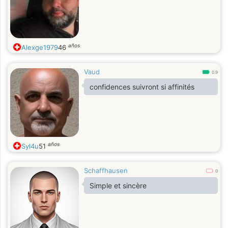
vor allem auf Achtsamkeit, Respekt,
Aufrichtigkeit
años
Alexge1979
46
Vaud
0.9
confidences suivront si affinités
años
Syl4u
51
Schaffhausen
0
Simple et sincère