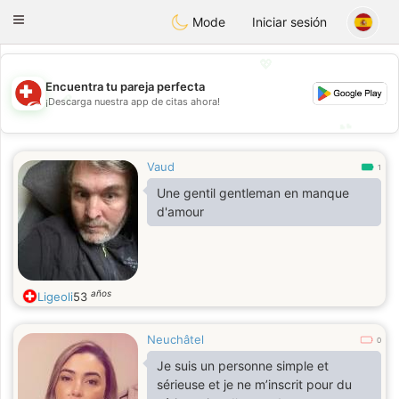
Suissi
Toggle
Mode
Iniciar sesión
navigation
💖
Encuentra tu pareja perfecta
💖
¡Descarga nuestra app de citas ahora!
💕
💕
Vaud
1
Une gentil gentleman en manque
d'amour
años
Ligeoli
53
Neuchâtel
0
Je suis un personne simple et
sérieuse et je ne m’inscrit pour du