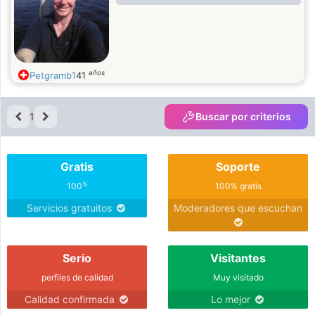
años
Petgramb1
41
1
Buscar por criterios
Gratis
Soporte
%
100
100% gratis
Servicios gratuitos
Moderadores que escuchan
Serio
Visitantes
perfiles de calidad
Muy visitado
Calidad confirmada
Lo mejor