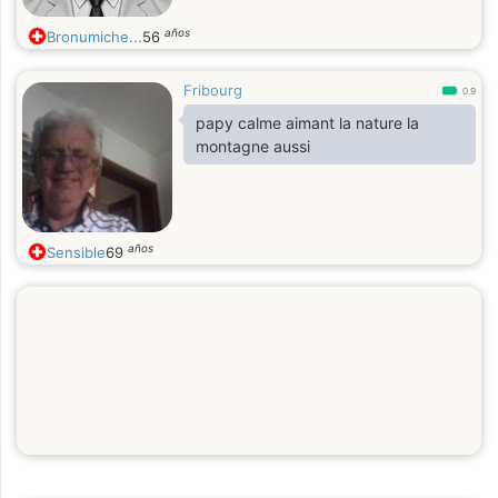
años
Bronumiche...
56
Fribourg
0.9
papy calme aimant la nature la
montagne aussi
años
Sensible
69