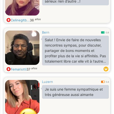
sérieux rien d’autre ..!
años
Celinegltb...
36
Bern
0.8
Salut ! Envie de faire de nouvelles
rencontres sympas, pour discuter,
partager de bons moments et
profiter plus de la vie si affinités. Pas
totalement libre car elle vit à l'autre
bout du monde, mais la distance
años
Femariotti
37
nous sépare et la solitude pèse
parfois énormément- c'est pour ça
Luzern
que je suis ici, pour rompre ce vide
0.4
et retrouver un peu de chaleur
Je suis une femme sympathique et
humaine et bien sûr de tendresse.
très généreuse aussi aimante
Je suis autonome au quotidien avec
mon fauteuil roulant électrique.
Ouvert et positif, à bientôt ?