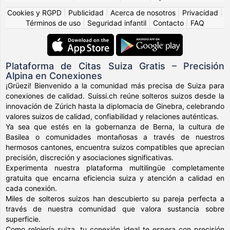
Cookies y RGPD
|
Publicidad
|
Acerca de nosotros
|
Privacidad
|
Términos de uso
|
Seguridad infantil
|
Contacto
|
FAQ
Plataforma de Citas Suiza Gratis – Precisión
Alpina en Conexiones
¡Grüezi! Bienvenido a la comunidad más precisa de Suiza para
conexiones de calidad. Suissi.ch reúne solteros suizos desde la
innovación de Zúrich hasta la diplomacia de Ginebra, celebrando
valores suizos de calidad, confiabilidad y relaciones auténticas.
Ya sea que estés en la gobernanza de Berna, la cultura de
Basilea o comunidades montañosas a través de nuestros
hermosos cantones, encuentra suizos compatibles que aprecian
precisión, discreción y asociaciones significativas.
Experimenta nuestra plataforma multilingüe completamente
gratuita que encarna eficiencia suiza y atención a calidad en
cada conexión.
Miles de solteros suizos han descubierto su pareja perfecta a
través de nuestra comunidad que valora sustancia sobre
superficie.
Como relojería suiza, tu conexión ideal te espera con precisión