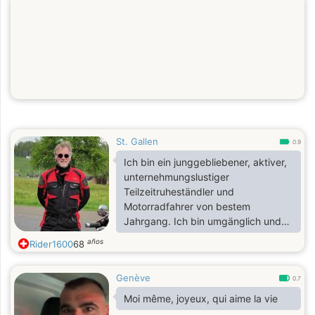
St. Gallen
0.9
Ich bin ein junggebliebener, aktiver,
unternehmungslustiger
Teilzeitruheständler und
Motorradfahrer von bestem
Jahrgang. Ich bin umgänglich und
zuverlässig und auf der Suche nach
años
Rider1600
68
einer Freundschaft, aus der sich
gerne mehr entwickeln darf 😊✨💝.
Genève
Sollte dies der Fall werden, darf sie
0.7
sich in allen dazu gehörigen
Moi même, joyeux, qui aime la vie
Aspekten auf mich verlassen 👌 👍,