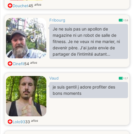
Brouteurs dégagez
años
Douchet
45
Fribourg
0.8
Je ne suis pas un apollon de
magazine ni un robot de salle de
fitness. Je ne veux ni me marier, ni
devenir père. J'ai juste envie de
partager de l'intimité autant
intellectuelle que corporelle avec
años
Cinefil
54
une femme belle, autant à l'intérieur
qu'à l'extérieur.Je suis très créatif et
Vaud
j'aime découvrir et redécouvrir sans
0.7
cesse ma partenaire.
je suis gentil j adore profiter des
bons moments
años
Lolo93
33