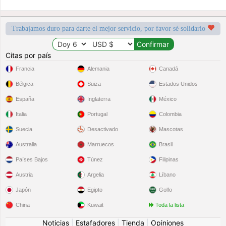
Trabajamos duro para darte el mejor servicio, por favor sé solidario
Citas por país
Francia
Alemania
Canadá
Bélgica
Suiza
Estados Unidos
España
Inglaterra
México
Italia
Portugal
Colombia
Suecia
Desactivado
Mascotas
Australia
Marruecos
Brasil
Países Bajos
Túnez
Filipinas
Austria
Argelia
Líbano
Japón
Egipto
Golfo
China
Kuwait
Toda la lista
Noticias
|
Estafadores
|
Tienda
|
Opiniones