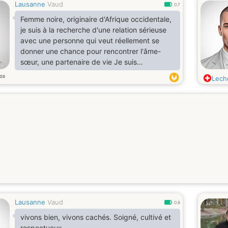
Lausanne
Vaud
0.7
Femme noire, originaire d'Afrique occidentale,
je suis à la recherche d'une relation sérieuse
avec une personne qui veut réellement se
donner une chance pour rencontrer l'âme-
sœur, une partenaire de vie Je suis
passionnée de littérature et d'Arts et de bien
os
Lecho
d'autres. Je me réjouis déjà de pouvoir
échanger avec vous, dans la bienveillance et
le respect de l'autre.
Lausanne
Vaud
0.8
vivons bien, vivons cachés. Soigné, cultivé et
respectueux.