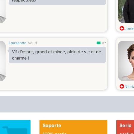
Jenk
Lausanne
Vaud
0.7
Vif d'esprit, grand et mince, plein de vie et de
charme !
Ninri
Soporte
Serio