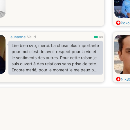
Poko
Lausanne
Vaud
0.9
Lire bien svp, merci. La chose plus importante
pour moi c'est de avoir respect pour la vie et
le sentiments des autres. Pour cette raison je
suis ouvert à des relations sans prise de tete.
Encore marié, pour le moment je me peux pas
engager dans des relations trop serieuse.
Nik3
Pour le reste, je suis timide, sportif, passioné
et tender, je deteste les menzonges et
l'hypocrisie