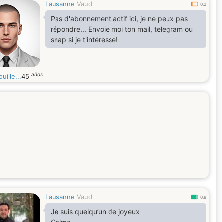
Lausanne
Vaud
0.2
Pas d'abonnement actif ici, je ne peux pas
répondre... Envoie moi ton mail, telegram ou
snap si je t'intéresse!
años
uille...
45
Lausanne
Vaud
0.8
Je suis quelqu’un de joyeux
Calme