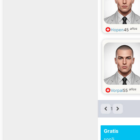
años
Hopen
45
años
Vorpal
55
1
Gratis
%