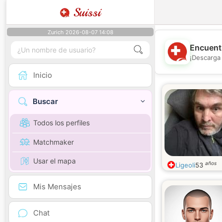
Suissi
Zurich 2026-08-07 14:08
Encuentr
¡Descarga 
Inicio
Buscar
Todos los perfiles
Matchmaker
Usar el mapa
años
Ligeoli
53
Mis Mensajes
Chat