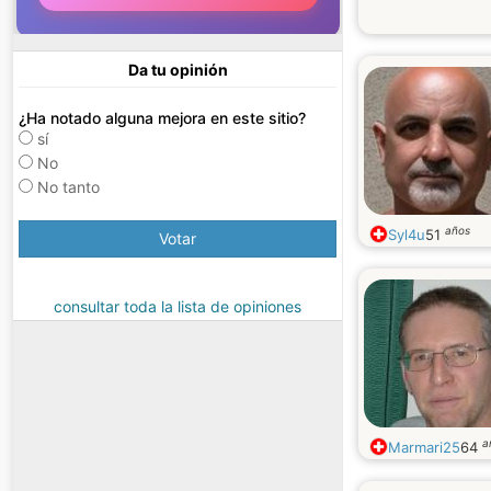
Da tu opinión
¿Ha notado alguna mejora en este sitio?
sí
No
No tanto
años
Syl4u
51
Votar
consultar toda la lista de opiniones
a
Marmari25
64