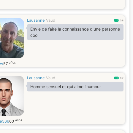
Lausanne
Vaud
0.8
Envie de faire la connaissance d'une personne
cool
años
ew
57
Lausanne
Vaud
0.7
Homme sensuel et qui aime l’humour
años
e566
60