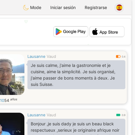
Mode
Iniciar sesión
Registrarse
💖
💕
Lausanne
Vaud
0.4
Je suis calme, j'aime la gastronomie et je
cuisine, aime la simplicité. Je suis organisé,
j'aime passer de bons moments à deux. Je
suis Suisse.
años
10
54
Lausanne
Vaud
0.9
Bonjour ,je suis dady je suis un beau black
respectueux ,serieux je originaire afrique noir