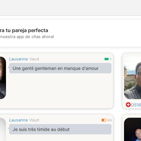
a tu pareja perfecta
💖
nuestra app de citas ahora!
💕
Lausanne
Vaud
1
Une gentil gentleman en manque d'amour
OS16
Lausanne
Vaud
0.3
Je suis très timide au début