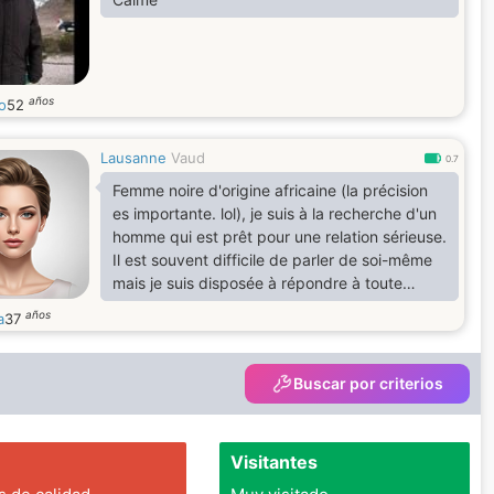
años
o
52
Lausanne
Vaud
0.7
Femme noire d'origine africaine (la précision
es importante. lol), je suis à la recherche d'un
homme qui est prêt pour une relation sérieuse.
Il est souvent difficile de parler de soi-même
mais je suis disposée à répondre à toute
question qui pourrait vous aider à mieux me
años
a
37
connaitre en toute bienveillance, n'hésitez
donc pas si vous correspondez au profil
recherché.
Buscar por criterios
Visitantes