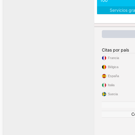
100
Servicios gr
Citas por país
Francia
Bélgica
España
Italia
Suecia
C