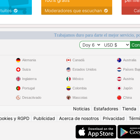
100% gratis
perfile
atuitos
Moderadores que escuchan
Ca
Trabajamos duro para darte el mejor servicio, po
Alemania
Canadá
Australia
Suiza
Estados Unidos
Países Baj
Inglaterra
México
Austria
Portugal
Colombia
Japón
Desactivado
Mascotas
China
Noticias
|
Estafadores
|
Tienda
ookies y RGPD
|
Publicidad
|
Acerca de nosotros
|
Privacidad
|
Térmi