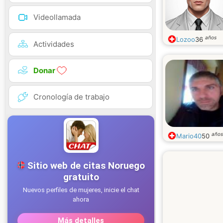
Videollamada
años
Lozoo
36
Actividades
Donar
Cronología de trabajo
años
Mario40
50