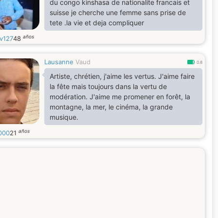
du congo kinshasa de nationalite francais et
suisse je cherche une femme sans prise de
tete .la vie et deja compliquer
años
v127
48
Lausanne
Vaud
0.8
Artiste, chrétien, j'aime les vertus. J'aime faire
la fête mais toujours dans la vertu de
modération. J'aime me promener en forêt, la
montagne, la mer, le cinéma, la grande
musique.
años
000
21