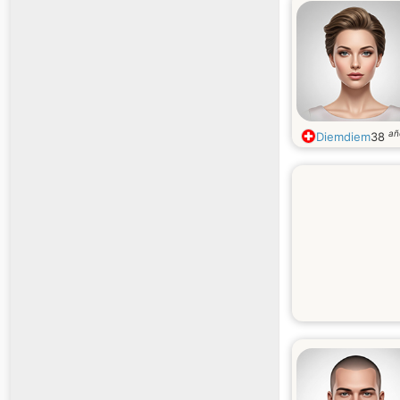
añ
Diemdiem
38