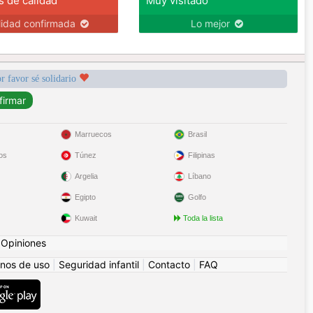
s de calidad
Muy visitado
lidad confirmada
Lo mejor
r favor sé solidario
Marruecos
Brasil
os
Túnez
Filipinas
Argelia
Líbano
Egipto
Golfo
Kuwait
Toda la lista
|
Opiniones
nos de uso
|
Seguridad infantil
|
Contacto
|
FAQ