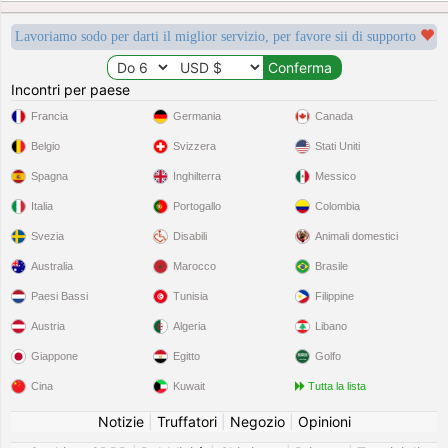
Lavoriamo sodo per darti il miglior servizio, per favore sii di supporto
Incontri per paese
Francia
Germania
Canada
Belgio
Svizzera
Stati Uniti
Spagna
Inghilterra
Messico
Italia
Portogallo
Colombia
Svezia
Disabili
Animali domestici
Australia
Marocco
Brasile
Paesi Bassi
Tunisia
Filippine
Austria
Algeria
Libano
Giappone
Egitto
Golfo
Cina
Kuwait
Tutta la lista
Notizie
|
Truffatori
|
Negozio
|
Opinioni