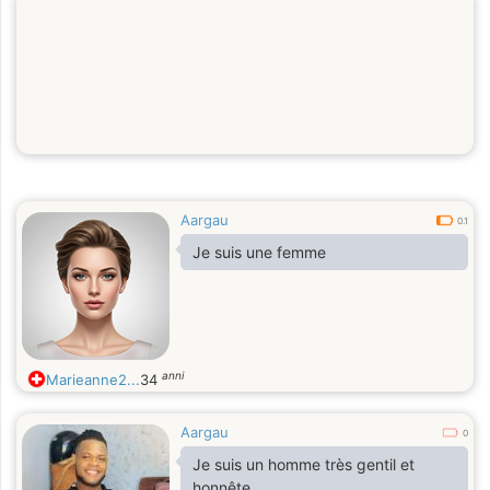
Aargau
0.1
Je suis une femme
anni
Marieanne2...
34
Aargau
0
Je suis un homme très gentil et
honnête