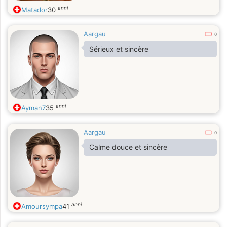
anni
Matador
30
Aargau
0
Sérieux et sincère
anni
Ayman7
35
Aargau
0
Calme douce et sincère
anni
Amoursympa
41