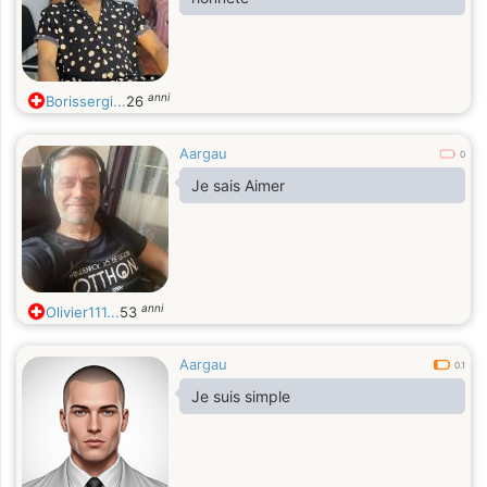
anni
Borissergi...
26
Aargau
0
Je sais Aimer
anni
Olivier111...
53
Aargau
0.1
Je suis simple