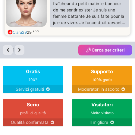
fraîcheur du petit matin le bonheur
de me sentir exister Je suis une
femme battante Je suis faite pour la
joie de vivre. Je fonce droit devant
moi et j’aime bien les défis et
anni
Clara29
29
atteindre des objectifs je suis une
femme de nature un peu réservée
timide simple compréhensive
1
Cerca per criteri
intelligente ouverte aux autres
tolérantes très bonne cuisinière
Gratis
Supporto
%
100
100% gratis
Servizi gratuiti
Moderatori in ascolto
Serio
Visitatori
profili di qualità
Molto visitato
Qualità confermata
Il migliore