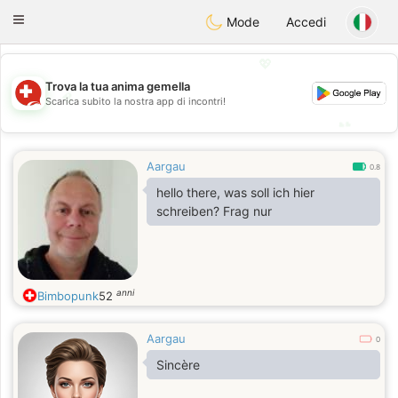
Suissi
Toggle
Mode
Accedi
navigation
💖
Trova la tua anima gemella
💖
Scarica subito la nostra app di incontri!
💕
💕
Aargau
0.8
hello there, was soll ich hier
schreiben? Frag nur
anni
Bimbopunk
52
Aargau
0
Sincère