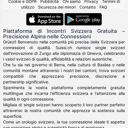
Cookie e GDPR
|
Pubblicità
|
Chi siamo
|
Privacy
|
Termini di
utilizzo
|
Sicurezza dei minori
|
Contatto
|
FAQ
Piattaforma di Incontri Svizzera Gratuita –
Precisione Alpina nelle Connessioni
Grüezi! Benvenuto nella comunità più precisa della Svizzera per
connessioni di qualità. Suissi.ch riunisce single svizzeri
dall'innovazione di Zurigo alla diplomazia di Ginevra, celebrando
i valori svizzeri di qualità, affidabilità e relazioni autentiche.
Che tu sia nel governo di Berna, nella cultura di Basilea o nelle
comunità montane attraverso i nostri bei cantoni, trova svizzeri
compatibili che apprezzano precisione, discrezione e
partnership significative.
Sperimenta la nostra piattaforma completamente gratuita
multilingue che incarna l'efficienza svizzera e l'attenzione alla
qualità in ogni connessione.
Migliaia di single svizzeri hanno scoperto il loro partner perfetto
attraverso la nostra comunità che apprezza la sostanza sulla
superficie.
Come un orologio svizzero, la tua connessione ideale ti aspetta
con precisione alpina e autenticità fresca di montagna.