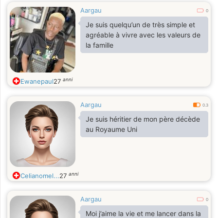
Aargau
0
Je suis quelqu’un de très simple et
agréable à vivre avec les valeurs de
la famille
anni
Ewanepaul
27
Aargau
0.3
Je suis héritier de mon père décède
au Royaume Uni
anni
Celianomel...
27
Aargau
0
Moi j’aime la vie et me lancer dans la