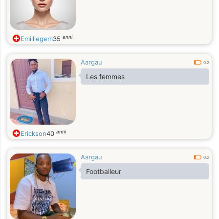
anni
Emilliegem
35
Aargau
0.2
Les femmes
anni
Erickson
40
Aargau
0.2
Footballeur