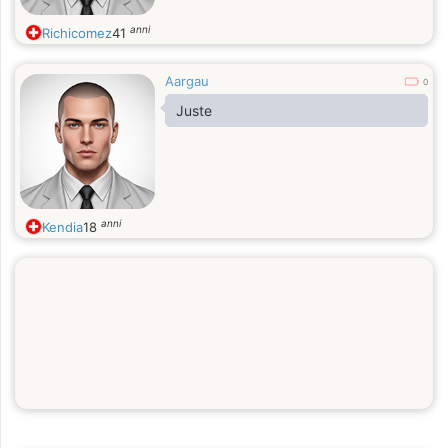
anni
Richicomez
41
Aargau
0
Juste
anni
Kendia
18