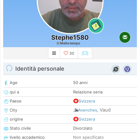
1
Stephe1580
Molto tempo
30
Identità personale
Age
50 anni
qui a
Relazione seria
Paese
Svizzera
Vaud
City
Avenches
,
origine
Svizzera
Stato civile
Divorziato
livello accademico
Non specificato