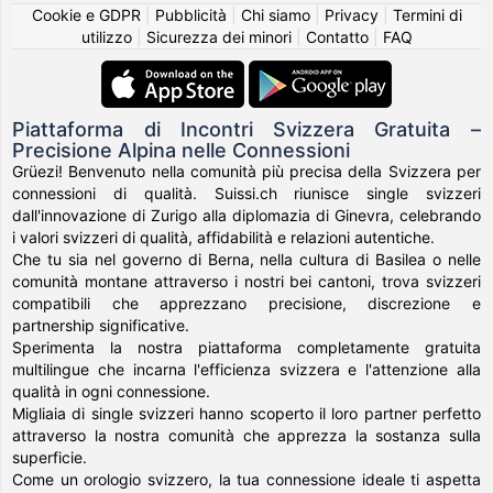
Cookie e GDPR
|
Pubblicità
|
Chi siamo
|
Privacy
|
Termini di
utilizzo
|
Sicurezza dei minori
|
Contatto
|
FAQ
Piattaforma di Incontri Svizzera Gratuita –
Precisione Alpina nelle Connessioni
Grüezi! Benvenuto nella comunità più precisa della Svizzera per
connessioni di qualità. Suissi.ch riunisce single svizzeri
dall'innovazione di Zurigo alla diplomazia di Ginevra, celebrando
i valori svizzeri di qualità, affidabilità e relazioni autentiche.
Che tu sia nel governo di Berna, nella cultura di Basilea o nelle
comunità montane attraverso i nostri bei cantoni, trova svizzeri
compatibili che apprezzano precisione, discrezione e
partnership significative.
Sperimenta la nostra piattaforma completamente gratuita
multilingue che incarna l'efficienza svizzera e l'attenzione alla
qualità in ogni connessione.
Migliaia di single svizzeri hanno scoperto il loro partner perfetto
attraverso la nostra comunità che apprezza la sostanza sulla
superficie.
Come un orologio svizzero, la tua connessione ideale ti aspetta