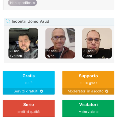
Non specificato
Incontri Uomo Vaud
22 anni
55 anni
32 anni
Yverdon
Nyon
Gland
Gratis
Supporto
%
100
100% gratis
Servizi gratuiti
Moderatori in ascolto
Serio
Visitatori
profili di qualità
Molto visitato