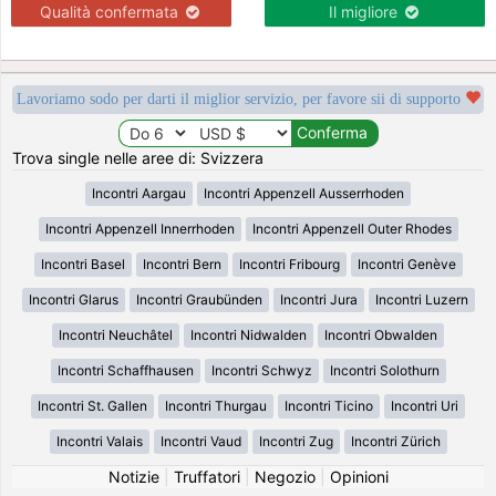
Qualità confermata
Il migliore
Lavoriamo sodo per darti il miglior servizio, per favore sii di supporto
Trova single nelle aree di: Svizzera
Incontri Aargau
Incontri Appenzell Ausserrhoden
Incontri Appenzell Innerrhoden
Incontri Appenzell Outer Rhodes
Incontri Basel
Incontri Bern
Incontri Fribourg
Incontri Genève
Incontri Glarus
Incontri Graubünden
Incontri Jura
Incontri Luzern
Incontri Neuchâtel
Incontri Nidwalden
Incontri Obwalden
Incontri Schaffhausen
Incontri Schwyz
Incontri Solothurn
Incontri St. Gallen
Incontri Thurgau
Incontri Ticino
Incontri Uri
Incontri Valais
Incontri Vaud
Incontri Zug
Incontri Zürich
Notizie
|
Truffatori
|
Negozio
|
Opinioni