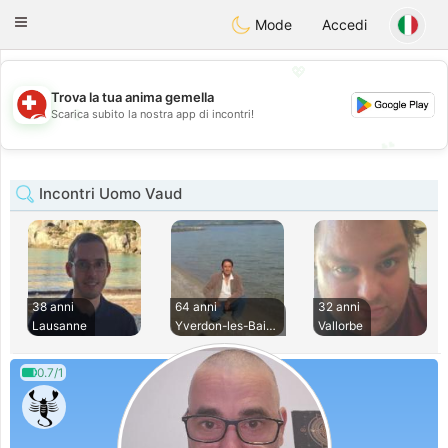
Suissi
Toggle
Mode
Accedi
navigation
💖
Trova la tua anima gemella
💖
Scarica subito la nostra app di incontri!
💕
💕
Incontri Uomo Vaud
38 anni
64 anni
32 anni
Lausanne
Yverdon-les-Bains
Vallorbe
0.7/1