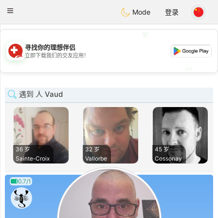
Suissi
Toggle
Mode
登录
navigation
💖
寻找你的理想伴侣
💖
立即下载我们的交友应用！
💕
💕
遇到 人 Vaud
36 岁
32 岁
45 岁
Sainte-Croix
Vallorbe
Cossonay
0.7/1