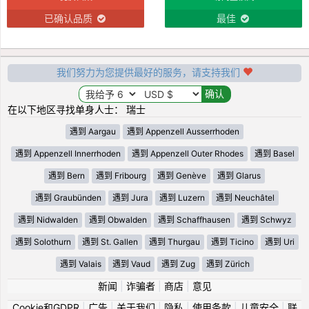
已确认品质
最佳
我们努力为您提供最好的服务，请支持我们
在以下地区寻找单身人士： 瑞士
遇到 Aargau
遇到 Appenzell Ausserrhoden
遇到 Appenzell Innerrhoden
遇到 Appenzell Outer Rhodes
遇到 Basel
遇到 Bern
遇到 Fribourg
遇到 Genève
遇到 Glarus
遇到 Graubünden
遇到 Jura
遇到 Luzern
遇到 Neuchâtel
遇到 Nidwalden
遇到 Obwalden
遇到 Schaffhausen
遇到 Schwyz
遇到 Solothurn
遇到 St. Gallen
遇到 Thurgau
遇到 Ticino
遇到 Uri
遇到 Valais
遇到 Vaud
遇到 Zug
遇到 Zürich
新闻
|
诈骗者
|
商店
|
意见
Cookie和GDPR
|
广告
|
关于我们
|
隐私
|
使用条款
|
儿童安全
|
联