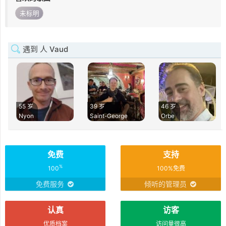
未标明
遇到 人 Vaud
55 岁
39 岁
46 岁
Nyon
Saint-George
Orbe
免费
支持
%
100
100%免费
免费服务
倾听的管理员
认真
访客
优质档案
访问量很高