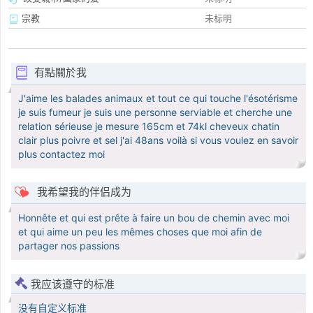
宗教
未标明
有點關於我
J'aime les balades animaux et tout ce qui touche l'ésotérisme
je suis fumeur je suis une personne serviable et cherche une
relation sérieuse je mesure 165cm et 74kl cheveux chatin
clair plus poivre et sel j'ai 48ans voilà si vous voulez en savoir
plus contactez moi
我希望我的伴侣成为
Honnête et qui est prête à faire un bou de chemin avec moi
et qui aime un peu les mêmes choses que moi afin de
partager nos passions
我应该遵守的标准
没有自定义标准