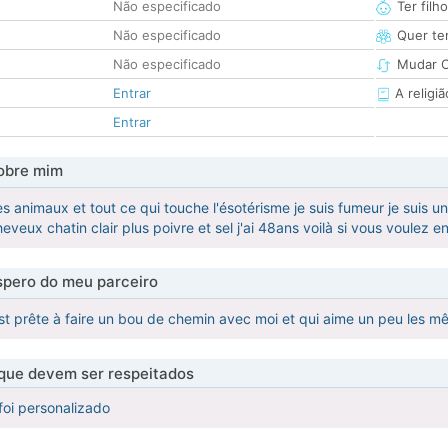
Não especificado
Ter filh
Não especificado
Quer ter
Não especificado
Mudar C
Entrar
A religiã
Entrar
obre mim
es animaux et tout ce qui touche l'ésotérisme je suis fumeur je suis u
veux chatin clair plus poivre et sel j'ai 48ans voilà si vous voulez e
pero do meu parceiro
st prête à faire un bou de chemin avec moi et qui aime un peu les 
 que devem ser respeitados
foi personalizado