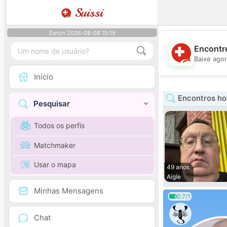
Suissi
Zurich 2026-08-08 15:19
Encontre
Baixe agor
Início
Encontros h
Pesquisar
Todos os perfis
Matchmaker
Usar o mapa
49 anos
Aigle
Minhas Mensagens
0.7/1
Chat