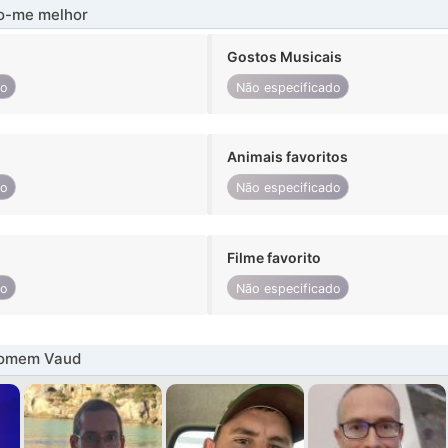
-me melhor
Gostos Musicais
do
Não especificado
Animais favoritos
do
Não especificado
Filme favorito
do
Não especificado
homem Vaud