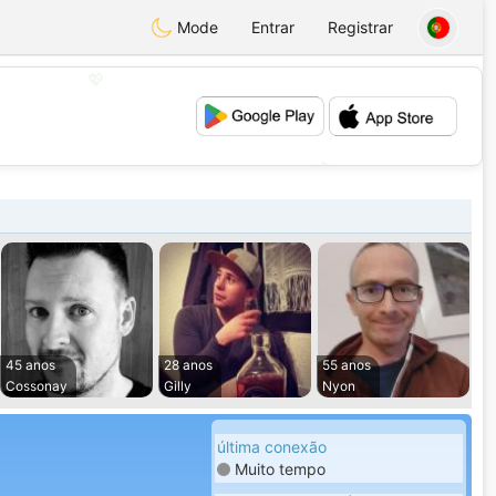
Mode
Entrar
Registrar
💖
💕
45 anos
28 anos
55 anos
Cossonay
Gilly
Nyon
última conexão
Muito tempo