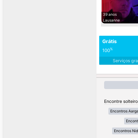
39 anos
Lausanne
Grátis
%
100
Serviços gra
Encontre solteir
Encontros Aarg
Encont
Encontros Ni