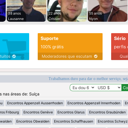
38 anos
22 anos
55 anos
Lausanne
Crissier
Nyon
Suporte
Sério
100% grátis
perfis
tuitos
Moderadores que escutam
Qua
Trabalhamos duro para dar o melhor serviço, sej
os nas áreas de: Suíça
au
Encontros Appenzell Ausserrhoden
Encontros Appenzell Innerrhoden
E
ros Fribourg
Encontros Genève
Encontros Glarus
Encontros Graubünden
dwalden
Encontros Obwalden
Encontros Schaffhausen
Encontros Schwyz