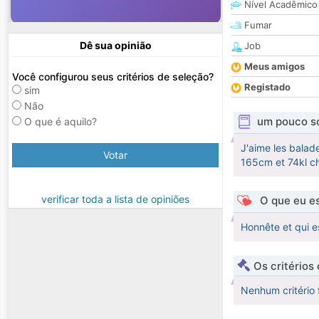
Nível Acadêmico
Fumar
Dê sua opinião
Job
Meus amigos
Você configurou seus critérios de seleção?
Registado
sim
Não
um pouco s
O que é aquilo?
J'aime les balad
Votar
165cm et 74kl che
verificar toda a lista de opiniões
O que eu es
Honnête et qui e
Os critérios
Nenhum critério 