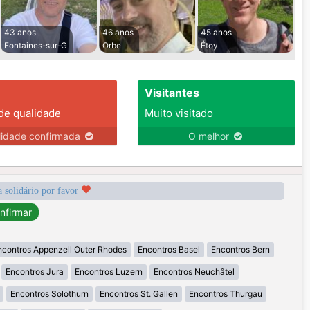
43 anos
46 anos
45 anos
Fontaines-sur-G
Orbe
Étoy
Visitantes
 de qualidade
Muito visitado
lidade confirmada
O melhor
a solidário por favor
ncontros Appenzell Outer Rhodes
Encontros Basel
Encontros Bern
Encontros Jura
Encontros Luzern
Encontros Neuchâtel
Encontros Solothurn
Encontros St. Gallen
Encontros Thurgau