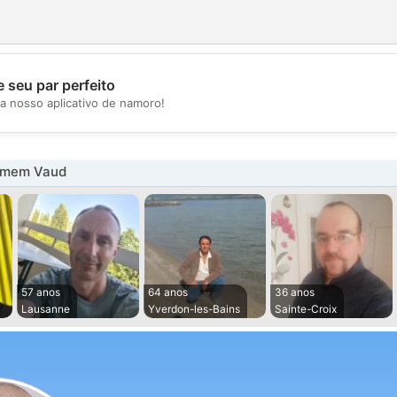
 seu par perfeito
💖
a nosso aplicativo de namoro!
💕
omem Vaud
57 anos
64 anos
36 anos
Lausanne
Yverdon-les-Bains
Sainte-Croix