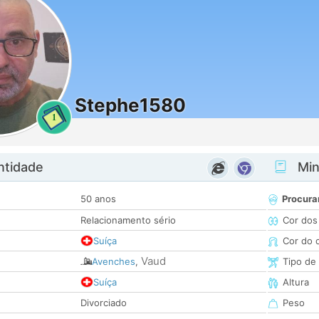
Stephe1580
1
ntidade
Minh
50 anos
Procura
Relacionamento sério
Cor dos
Suíça
Cor do 
Vaud
Avenches
,
Tipo de
Suíça
Altura
Divorciado
Peso