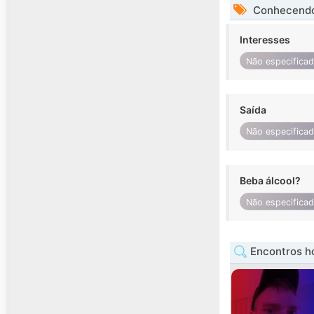
Conhecendo
Interesses
Não especifica
Saída
Não especifica
Beba álcool?
Não especifica
Encontros 