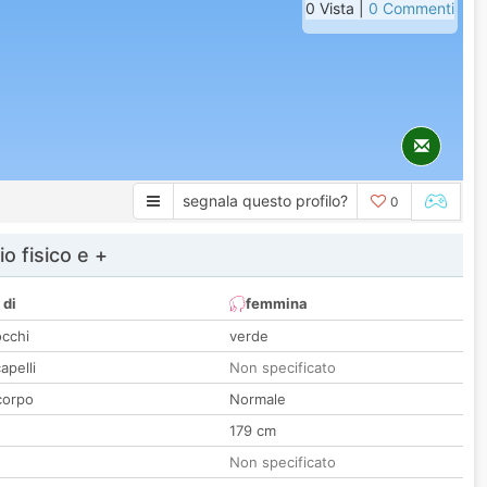
0 Vista |
0 Commenti
segnala questo profilo?
0
io fisico e +
 di
femmina
occhi
verde
apelli
Non specificato
corpo
Normale
179 cm
Non specificato