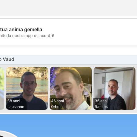
 tua anima gemella
💖
ito la nostra app di incontri!
💕
o Vaud
38 anni
46 anni
36 anni
Lausanne
Orbe
Rances