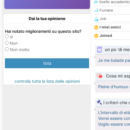
livello accademi
Fumare
Dai la tua opinione
Job
I miei amici
Hai notato miglioramenti su questo sito?
Joined
sì
Non
un po 'di me
Non molto
Je me balade par
Vota
Cosa mi asp
controlla tutta la lista delle opinioni
Pleine d'humour 
I criteri che
L'intervallo di e
Vorrei essere co
Voglio essere co