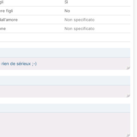
li
Sì
re figli
No
all'amore
Non specificato
one
Non specificato
rien de sérieux ;-)