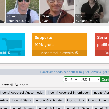
43 anni
55 anni
53 anni
Fontaines-sur-G
Nyon
Yverdon-les-Bai
Supporto
Serio
100% gratis
profili 
tuiti
Moderatori in ascolto
Qu
Lavoriamo sodo per darti il miglior servizio, per 
e aree di: Svizzera
Incontri Appenzell Ausserrhoden
Incontri Appenzell Innerrhoden
Incontri Ap
Genève
Incontri Glarus
Incontri Graubünden
Incontri Jura
Incontri Luzern
hausen
Incontri Schwyz
Incontri Solothurn
Incontri St. Gallen
Incontri T