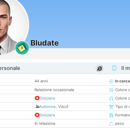
Bludate
0
personale
Il m
44 anni
In cerca
Relazione occasionale
Colore 
Svizzera
Colore c
Vaud
Aubonne
,
Tipo di 
Svizzera
Formato
In relazione
peso