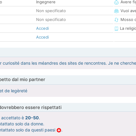
co
Ingegnere
Avere fig
Non specificato
Vuoi ave
Non specificato
Mosso d
Accedi
La religi
Accedi
 curiosité dans les méandres des sites de rencontres. Je ne cherche 
etto dal mio partner
et de legèreté
 dovrebbero essere rispettati
tà accettato è
20-50
.
ntattato solo da donne.
ntattato solo da questi paesi
.