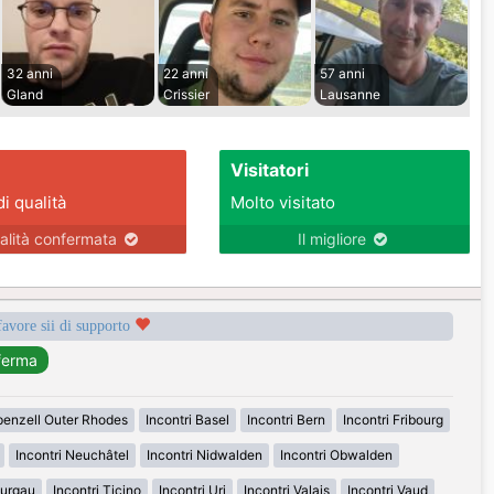
32 anni
22 anni
57 anni
Gland
Crissier
Lausanne
Visitatori
di qualità
Molto visitato
alità confermata
Il migliore
favore sii di supporto
penzell Outer Rhodes
Incontri Basel
Incontri Bern
Incontri Fribourg
Incontri Neuchâtel
Incontri Nidwalden
Incontri Obwalden
hurgau
Incontri Ticino
Incontri Uri
Incontri Valais
Incontri Vaud