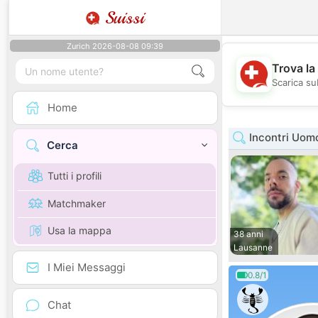
Suissi
Zurich 2026-08-08 09:39
Trova la
Scarica sub
Home
Incontri Uom
Cerca
Tutti i profili
Matchmaker
Usa la mappa
38 anni
Lausanne
I Miei Messaggi
0.8/1
Chat