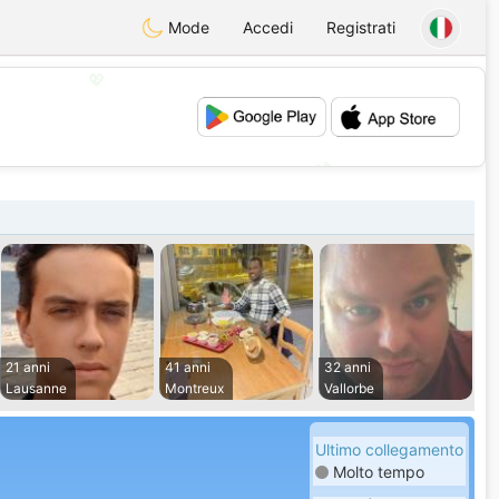
Mode
Accedi
Registrati
💖
💕
21 anni
41 anni
32 anni
Lausanne
Montreux
Vallorbe
Ultimo collegamento
Molto tempo