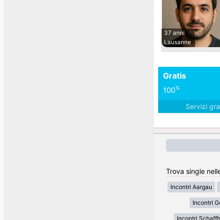
37 anni
Lausanne
Gratis
%
100
Servizi gra
Trova single nell
Incontri Aargau
Incontri 
Incontri Schaff