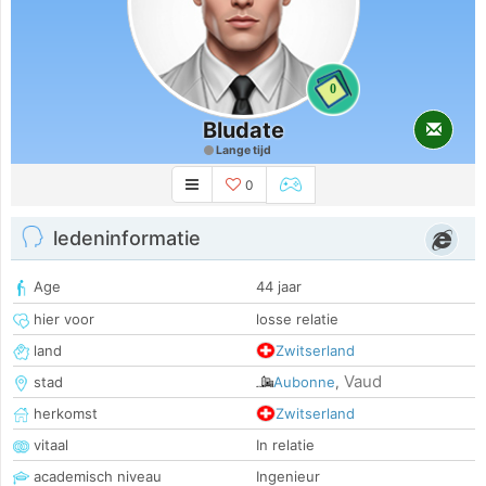
0
Bludate
Lange tijd
0
ledeninformatie
Age
44 jaar
hier voor
losse relatie
land
Zwitserland
Vaud
stad
Aubonne
,
herkomst
Zwitserland
vitaal
In relatie
academisch niveau
Ingenieur