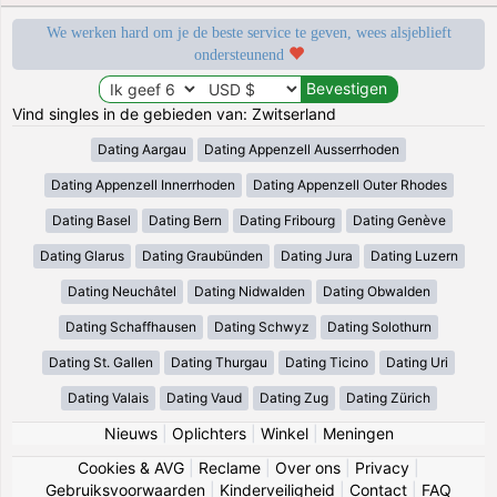
We werken hard om je de beste service te geven, wees alsjeblieft
ondersteunend
Vind singles in de gebieden van: Zwitserland
Dating Aargau
Dating Appenzell Ausserrhoden
Dating Appenzell Innerrhoden
Dating Appenzell Outer Rhodes
Dating Basel
Dating Bern
Dating Fribourg
Dating Genève
Dating Glarus
Dating Graubünden
Dating Jura
Dating Luzern
Dating Neuchâtel
Dating Nidwalden
Dating Obwalden
Dating Schaffhausen
Dating Schwyz
Dating Solothurn
Dating St. Gallen
Dating Thurgau
Dating Ticino
Dating Uri
Dating Valais
Dating Vaud
Dating Zug
Dating Zürich
Nieuws
|
Oplichters
|
Winkel
|
Meningen
Cookies & AVG
|
Reclame
|
Over ons
|
Privacy
|
Gebruiksvoorwaarden
|
Kinderveiligheid
|
Contact
|
FAQ