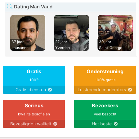
Dating Man Vaud
37 jaar
22 jaar
39 jaar
Lausanne
Yverdon
Saint-George
Gratis
Ondersteuning
%
100
100% gratis
Gratis diensten
Luisterende moderators
Serieus
Bezoekers
kwaliteitsprofielen
Veel bezocht
Bevestigde kwaliteit
Het beste