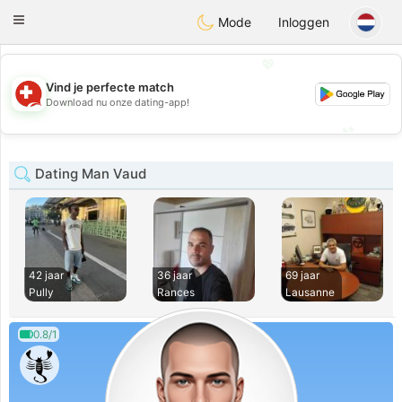
Suissi
Toggle
Mode
Inloggen
navigation
💖
Vind je perfecte match
💖
Download nu onze dating-app!
💕
💕
Dating Man Vaud
42 jaar
36 jaar
69 jaar
Pully
Rances
Lausanne
0.8/1