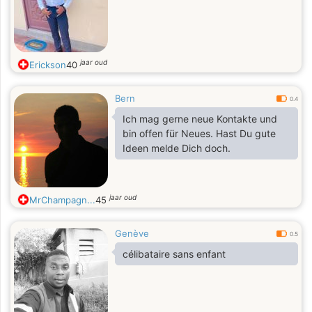
jaar oud
Erickson
40
Bern
0.4
Ich mag gerne neue Kontakte und
bin offen für Neues. Hast Du gute
Ideen melde Dich doch.
jaar oud
MrChampagn...
45
Genève
0.5
célibataire sans enfant