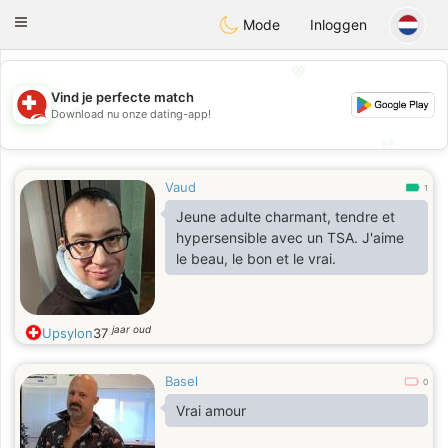
Suissi
Toggle
Mode
Inloggen
navigation
💖
Vind je perfecte match
💖
Download nu onze dating-app!
💕
💕
Vaud
1
Jeune adulte charmant, tendre et
hypersensible avec un TSA. J'aime
le beau, le bon et le vrai.
jaar oud
Upsylon
37
Basel
0
Vrai amour