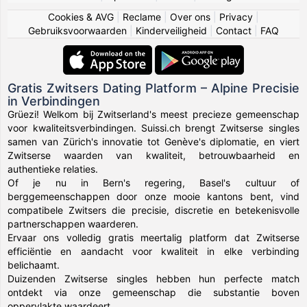
Cookies & AVG
|
Reclame
|
Over ons
|
Privacy
|
Gebruiksvoorwaarden
|
Kinderveiligheid
|
Contact
|
FAQ
Gratis Zwitsers Dating Platform – Alpine Precisie
in Verbindingen
Grüezi! Welkom bij Zwitserland's meest precieze gemeenschap
voor kwaliteitsverbindingen. Suissi.ch brengt Zwitserse singles
samen van Zürich's innovatie tot Genève's diplomatie, en viert
Zwitserse waarden van kwaliteit, betrouwbaarheid en
authentieke relaties.
Of je nu in Bern's regering, Basel's cultuur of
berggemeenschappen door onze mooie kantons bent, vind
compatibele Zwitsers die precisie, discretie en betekenisvolle
partnerschappen waarderen.
Ervaar ons volledig gratis meertalig platform dat Zwitserse
efficiëntie en aandacht voor kwaliteit in elke verbinding
belichaamt.
Duizenden Zwitserse singles hebben hun perfecte match
ontdekt via onze gemeenschap die substantie boven
oppervlakte waardeert.