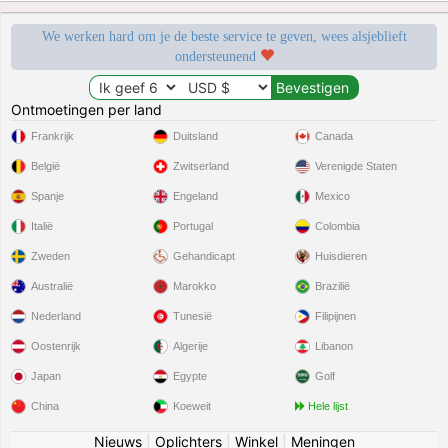
We werken hard om je de beste service te geven, wees alsjeblieft
ondersteunend
Ontmoetingen per land
Frankrijk
Duitsland
Canada
België
Zwitserland
Verenigde Staten
Spanje
Engeland
Mexico
Italië
Portugal
Colombia
Zweden
Gehandicapt
Huisdieren
Australië
Marokko
Brazilië
Nederland
Tunesië
Filipijnen
Oostenrijk
Algerije
Libanon
Japan
Egypte
Golf
China
Koeweit
Hele lijst
Nieuws
|
Oplichters
|
Winkel
|
Meningen