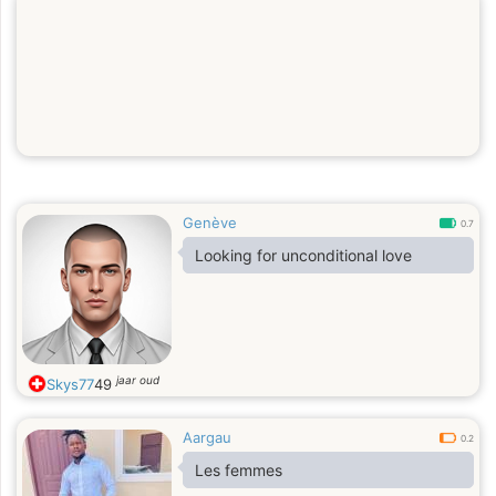
Sollte dies der Fall werden, darf sie
sich in allen dazu gehörigen
Aspekten auf mich verlassen 👌 👍,
vor allem auf Achtsamkeit, Respekt,
Aufrichtigkeit
Genève
0.7
Looking for unconditional love
jaar oud
Skys77
49
Aargau
0.2
Les femmes