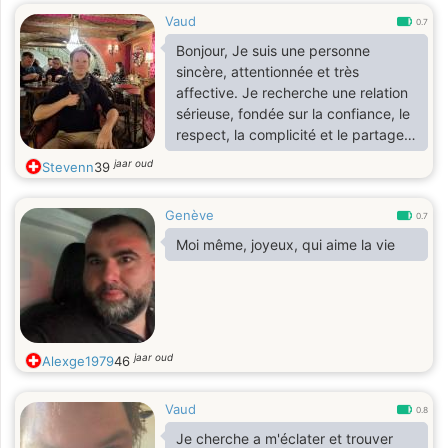
Vaud
0.7
Bonjour, Je suis une personne
sincère, attentionnée et très
affective. Je recherche une relation
sérieuse, fondée sur la confiance, le
respect, la complicité et le partage.
J'aimerais construire une belle
jaar oud
Stevenn
39
histoire avec une personne qui
souhaite, elle aussi, une relation
Genève
unique, authentique et
0.7
épanouissante, où chacun prend
Moi même, joyeux, qui aime la vie
soin de l'autre. Je n'ai pas d'enfants,
mais si tu en as, ils seront les
bienvenus dans ma vie. Pour moi,
une famille se construit avant tout
avec le cœur.
jaar oud
Alexge1979
46
Vaud
0.8
Je cherche a m'éclater et trouver