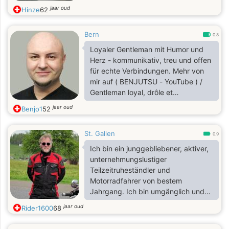
jaar oud
Hinze
62
Bern
0.8
Loyaler Gentleman mit Humor und
Herz - kommunikativ, treu und offen
für echte Verbindungen. Mehr von
mir auf ( BENJUTSU - YouTube ) /
Gentleman loyal, drôle et
communicatif - prêt à partager des
jaar oud
Benjo1
52
moments sincères et pleins de rires.
En savoir plus sur moi ( BENJUTSU -
St. Gallen
YouTube )
0.9
Ich bin ein junggebliebener, aktiver,
unternehmungslustiger
Teilzeitruheständler und
Motorradfahrer von bestem
Jahrgang. Ich bin umgänglich und
zuverlässig und auf der Suche nach
jaar oud
Rider1600
68
einer Freundschaft, aus der sich
gerne mehr entwickeln darf 😊✨💝.