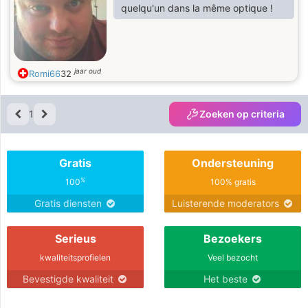
quelqu'un dans la même optique !
jaar oud
Romi66
32
1
Zoeken op criteria
Gratis
Ondersteuning
%
100
100% gratis
Gratis diensten
Luisterende moderators
Serieus
Bezoekers
kwaliteitsprofielen
Veel bezocht
Bevestigde kwaliteit
Het beste