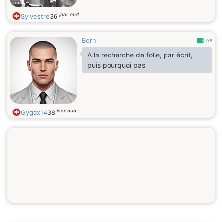
jaar oud
Sylvestre
36
Bern
0.8
A la recherche de folie, par écrit,
puis pourquoi pas
jaar oud
Gygax14
38