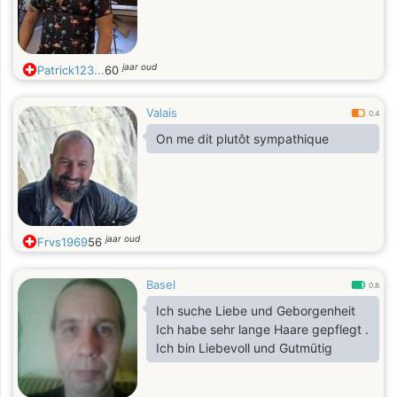
jaar oud
Patrick123...
60
Valais
0.4
On me dit plutôt sympathique
jaar oud
Frvs1969
56
Basel
0.8
Ich suche Liebe und Geborgenheit
Ich habe sehr lange Haare gepflegt .
Ich bin Liebevoll und Gutmütig