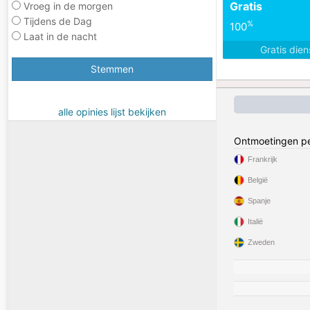
Gratis
Vroeg in de morgen
Tijdens de Dag
%
100
Laat in de nacht
Gratis die
Stemmen
alle opinies lijst bekijken
Ontmoetingen pe
Frankrijk
België
Spanje
Italië
Zweden