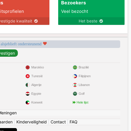
us
Bezoekers
itsprofielen
Veel bezocht
estigde kwaliteit
Het beste
 alsjeblieft ondersteunend
Marokko
Brazilië
Tunesië
Filipijnen
Algerije
Libanon
Egypte
Golf
Koeweit
Hele lijst
Meningen
aarden
|
Kinderveiligheid
|
Contact
|
FAQ