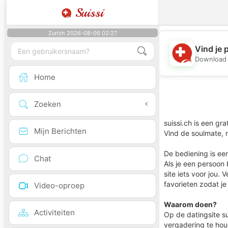
Suissi
Zurich 2026-08-06 02:27
Vind je 
Download 
Home
Zoeken
suissi.ch is een gr
Mijn Berichten
Vind de soulmate, 
De bediening is ee
Chat
Als je een persoon 
site iets voor jou.
favorieten zodat j
Video-oproep
Waarom doen?
Activiteiten
Op de datingsite su
vergadering te houd