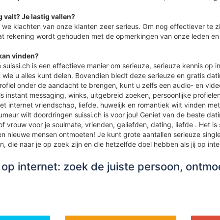
g valt? Je lastig vallen?
en we klachten van onze klanten zeer serieus. Om nog effectiever te
at rekening wordt gehouden met de opmerkingen van onze leden en 
 kan vinden?
e suissi.ch is een effectieve manier om serieuze, serieuze kennis op i
ie u alles kunt delen. Bovendien biedt deze serieuze en gratis datin
ofiel onder de aandacht te brengen, kunt u zelfs een audio- en vide
s instant messaging, winks, uitgebreid zoeken, persoonlijke profielen
het internet vriendschap, liefde, huwelijk en romantiek wilt vinden 
eur wilt doordringen suissi.ch is voor jou! Geniet van de beste datin
of vrouw voor je soulmate, vrienden, geliefden, dating, liefde . Het 
en nieuwe mensen ontmoeten! Je kunt grote aantallen serieuze single
 die naar je op zoek zijn en die hetzelfde doel hebben als jij op inter
op internet: zoek de juiste persoon, ontmoe