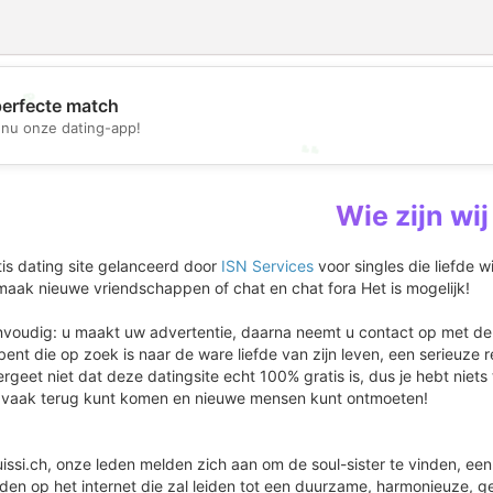
💖
perfecte match
nu onze dating-app!
💕
Wie zijn wij
atis dating site gelanceerd door
ISN Services
voor singles die liefde w
maak nieuwe vriendschappen of chat en chat fora Het is mogelijk!
nvoudig: u maakt uw advertentie, daarna neemt u contact op met de s
bent die op zoek is naar de ware liefde van zijn leven, een serieuze re
 Vergeet niet dat deze datingsite echt 100% gratis is, dus je hebt niet
e vaak terug kunt komen en nieuwe mensen kunt ontmoeten!
issi.ch, onze leden melden zich aan om de soul-sister te vinden, ee
en op het internet die zal leiden tot een duurzame, harmonieuze, gelu