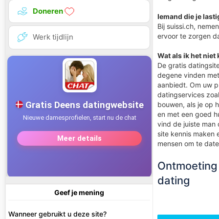
Doneren
Iemand die je lasti
Bij suissi.ch, nem
ervoor te zorgen d
Werk tijdlijn
Wat als ik het niet
De gratis datingsit
degene vinden met w
aanbiedt. Om uw pr
datingservices zoal
bouwen, als je op 
en met een goed hum
vind de juiste man 
site kennis maken 
mensen om te daten,
Ontmoeting 
dating
Geef je mening
Wanneer gebruikt u deze site?