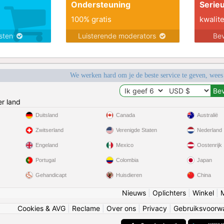
Ondersteuning
Serie
100% gratis
kwalite
nsten
Luisterende moderators
Bev
We werken hard om je de beste service te geven, wees
r land
Duitsland
Canada
Australië
Zwitserland
Verenigde Staten
Nederland
Engeland
Mexico
Oostenrijk
Portugal
Colombia
Japan
Gehandicapt
Huisdieren
China
Nieuws
|
Oplichters
|
Winkel
|
Cookies & AVG
|
Reclame
|
Over ons
|
Privacy
|
Gebruiksvoorw