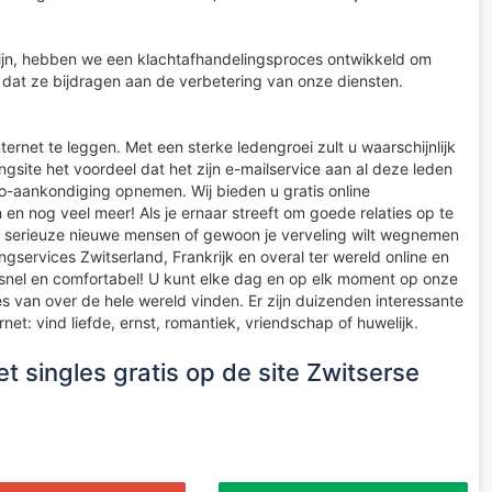
 zijn, hebben we een klachtafhandelingsproces ontwikkeld om
dat ze bijdragen aan de verbetering van onze diensten.
nternet te leggen. Met een sterke ledengroei zult u waarschijnlijk
gsite het voordeel dat het zijn e-mailservice aan al deze leden
o-aankondiging opnemen. Wij bieden u gratis online
 en nog veel meer! Als je ernaar streeft om goede relaties op te
met serieuze nieuwe mensen of gewoon je verveling wilt wegnemen
gservices Zwitserland, Frankrijk en overal ter wereld online en
is snel en comfortabel! U kunt elke dag en op elk moment op onze
s van over de hele wereld vinden. Er zijn duizenden interessante
net: vind liefde, ernst, romantiek, vriendschap of huwelijk.
t singles gratis op de site Zwitserse