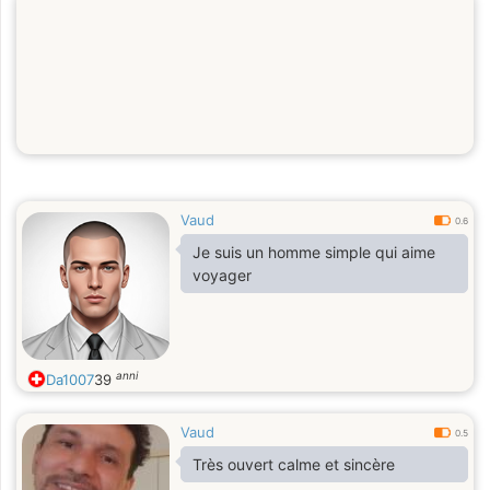
Vaud
0.6
Je suis un homme simple qui aime
voyager
anni
Da1007
39
Vaud
0.5
Très ouvert calme et sincère