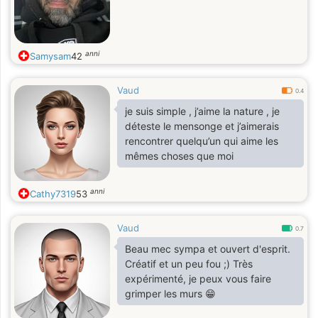
anni
Samysam
42
Vaud
0.4
je suis simple , j’aime la nature , je
déteste le mensonge et j’aimerais
rencontrer quelqu’un qui aime les
mêmes choses que moi
anni
Cathy7319
53
Vaud
0.7
Beau mec sympa et ouvert d'esprit.
Créatif et un peu fou ;) Très
expérimenté, je peux vous faire
grimper les murs 😁