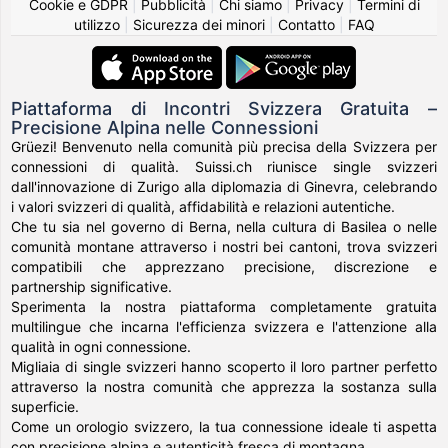
Cookie e GDPR
|
Pubblicità
|
Chi siamo
|
Privacy
|
Termini di
utilizzo
|
Sicurezza dei minori
|
Contatto
|
FAQ
Piattaforma di Incontri Svizzera Gratuita –
Precisione Alpina nelle Connessioni
Grüezi! Benvenuto nella comunità più precisa della Svizzera per
connessioni di qualità. Suissi.ch riunisce single svizzeri
dall'innovazione di Zurigo alla diplomazia di Ginevra, celebrando
i valori svizzeri di qualità, affidabilità e relazioni autentiche.
Che tu sia nel governo di Berna, nella cultura di Basilea o nelle
comunità montane attraverso i nostri bei cantoni, trova svizzeri
compatibili che apprezzano precisione, discrezione e
partnership significative.
Sperimenta la nostra piattaforma completamente gratuita
multilingue che incarna l'efficienza svizzera e l'attenzione alla
qualità in ogni connessione.
Migliaia di single svizzeri hanno scoperto il loro partner perfetto
attraverso la nostra comunità che apprezza la sostanza sulla
superficie.
Come un orologio svizzero, la tua connessione ideale ti aspetta
con precisione alpina e autenticità fresca di montagna.