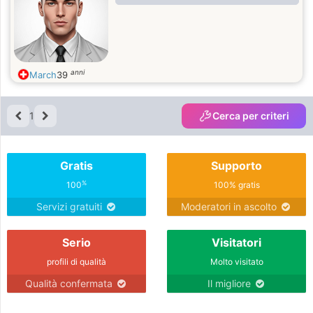
anni
March
39
1
Cerca per criteri
Gratis
Supporto
%
100
100% gratis
Servizi gratuiti
Moderatori in ascolto
Serio
Visitatori
profili di qualità
Molto visitato
Qualità confermata
Il migliore