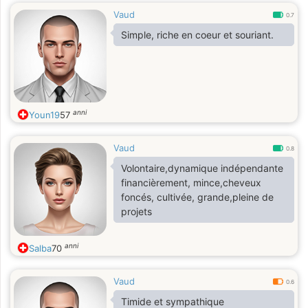
Vaud
0.7
Simple, riche en coeur et souriant.
anni
Youn19
57
Vaud
0.8
Volontaire,dynamique indépendante
financièrement, mince,cheveux
foncés, cultivée, grande,pleine de
projets
anni
Salba
70
Vaud
0.6
Timide et sympathique