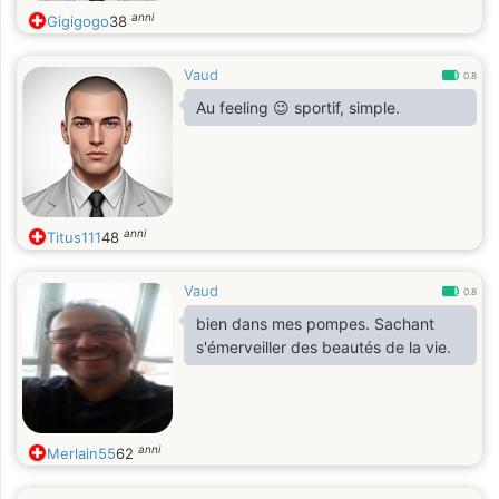
anni
Gigigogo
38
Vaud
0.8
Au feeling 😉 sportif, simple.
anni
Titus111
48
Vaud
0.8
bien dans mes pompes. Sachant
s'émerveiller des beautés de la vie.
anni
Merlain55
62