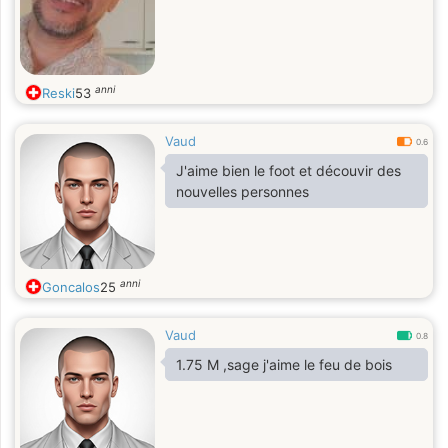
anni
Reski
53
Vaud
0.6
J'aime bien le foot et découvir des
nouvelles personnes
anni
Goncalos
25
Vaud
0.8
1.75 M ,sage j'aime le feu de bois