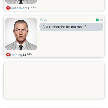
anni
Portocalen
56
Vaud
0.8
A la recherche de ma moitié
anni
Looping
44