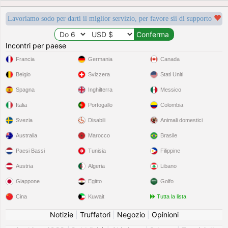
Lavoriamo sodo per darti il miglior servizio, per favore sii di supporto
Incontri per paese
Francia
Germania
Canada
Belgio
Svizzera
Stati Uniti
Spagna
Inghilterra
Messico
Italia
Portogallo
Colombia
Svezia
Disabili
Animali domestici
Australia
Marocco
Brasile
Paesi Bassi
Tunisia
Filippine
Austria
Algeria
Libano
Giappone
Egitto
Golfo
Cina
Kuwait
Tutta la lista
Notizie
|
Truffatori
|
Negozio
|
Opinioni