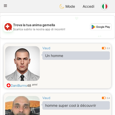
Suissi
Toggle
Mode
Accedi
navigation
💖
Trova la tua anima gemella
💖
Scarica subito la nostra app di incontri!
💕
💕
Vaud
0.3
Un homme
anni
DaniBurns
48
Vaud
0.4
homme super cool à découvrir