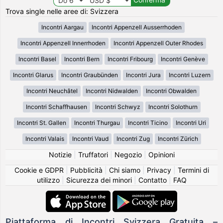
Trova single nelle aree di: Svizzera
Incontri Aargau
Incontri Appenzell Ausserrhoden
Incontri Appenzell Innerrhoden
Incontri Appenzell Outer Rhodes
Incontri Basel
Incontri Bern
Incontri Fribourg
Incontri Genève
Incontri Glarus
Incontri Graubünden
Incontri Jura
Incontri Luzern
Incontri Neuchâtel
Incontri Nidwalden
Incontri Obwalden
Incontri Schaffhausen
Incontri Schwyz
Incontri Solothurn
Incontri St. Gallen
Incontri Thurgau
Incontri Ticino
Incontri Uri
Incontri Valais
Incontri Vaud
Incontri Zug
Incontri Zürich
Notizie
|
Truffatori
|
Negozio
|
Opinioni
Cookie e GDPR
|
Pubblicità
|
Chi siamo
|
Privacy
|
Termini di
utilizzo
|
Sicurezza dei minori
|
Contatto
|
FAQ
Piattaforma di Incontri Svizzera Gratuita –