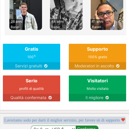
26 anni
44 anni
61 anni
Basel
Basel
Basel
Gratis
Supporto
%
100
100% gratis
Servizi gratuiti
Moderatori in ascolto
Serio
Visitatori
profili di qualità
Molto visitato
Qualità confermata
Il migliore
Lavoriamo sodo per darti il miglior servizio, per favore sii di supporto