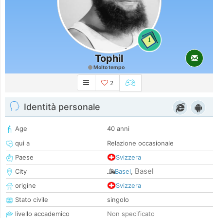
1
Tophil
Molto tempo
2
Identità personale
Age
40 anni
qui a
Relazione occasionale
Paese
Svizzera
Basel
City
Basel
,
origine
Svizzera
Stato civile
singolo
livello accademico
Non specificato