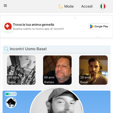
Suissi
Toggle
Mode
Accedi
navigation
💖
Trova la tua anima gemella
💖
Scarica subito la nostra app di incontri!
💕
💕
Incontri Uomo Basel
44 anni
69 anni
29 anni
Basel
Riehen
Basel
0.7/1