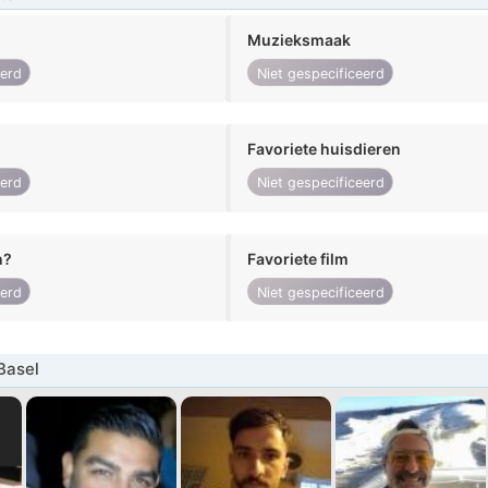
Muzieksmaak
eerd
Niet gespecificeerd
Favoriete huisdieren
eerd
Niet gespecificeerd
n?
Favoriete film
eerd
Niet gespecificeerd
Basel