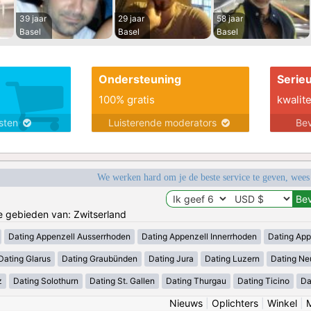
39 jaar
29 jaar
58 jaar
Basel
Basel
Basel
Ondersteuning
Serie
100% gratis
kwalite
nsten
Luisterende moderators
Bev
We werken hard om je de beste service te geven, wees
de gebieden van: Zwitserland
Dating Appenzell Ausserrhoden
Dating Appenzell Innerrhoden
Dating App
Dating Glarus
Dating Graubünden
Dating Jura
Dating Luzern
Dating Ne
z
Dating Solothurn
Dating St. Gallen
Dating Thurgau
Dating Ticino
Da
Nieuws
|
Oplichters
|
Winkel
|