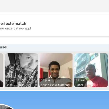
perfecte match
💖
nu onze dating-app!
💕
asel
44 jaar
38 jaar
39 jaar
Basel
Aesch (Bâle-Campag
Basel