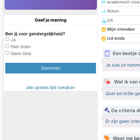
academisch nive
Roken
Geef je mening
job
Mijn vrienden
Ben jij voor gendergelijkheid?
Lid sinds
Ja
Niet doen
Een beetje 
Geen idee
Je suis un homme
Stemmen
Wat ik van 
alle opinies lijst bekijken
Quel soi drôle ge
De criteria
Er zijn geen crit
Weet me be