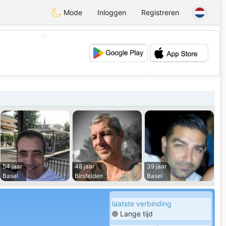
Mode
Inloggen
Registreren
💖
💕
54 jaar
48 jaar
39 jaar
Basel
Birsfelden
Basel
laatste verbinding
Lange tijd