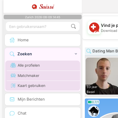
Suissi
Zurich 2026-08-09 14:45
Vind je 
Download 
Home
Dating Man B
Zoeken
Alle profielen
Matchmaker
Kaart gebruiken
33 jaar
Basel
Mijn Berichten
0.7/1
Chat