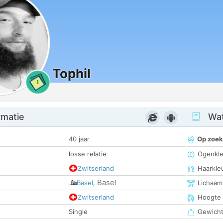
Tophil
1
rmatie
Wat
40 jaar
Op zoek
losse relatie
Ogenkle
Zwitserland
Haarkle
Basel
Basel
,
Lichaam
Zwitserland
Hoogte
Single
Gewich