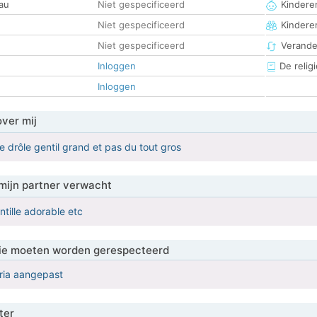
au
Niet gespecificeerd
Kinderen
Niet gespecificeerd
Kindere
Niet gespecificeerd
Verander
Inloggen
De religi
Inloggen
over mij
 drôle gentil grand et pas du tout gros
mijn partner verwacht
ntille adorable etc
 die moeten worden gerespecteerd
eria aangepast
ter