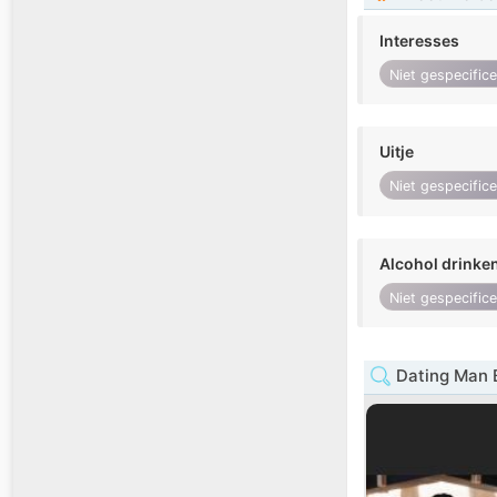
Interesses
Niet gespecific
Uitje
Niet gespecific
Alcohol drinke
Niet gespecific
Dating Man 