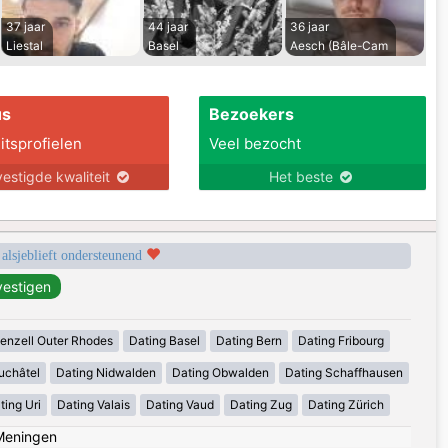
37 jaar
44 jaar
36 jaar
Liestal
Basel
Aesch (Bâle-Cam
us
Bezoekers
itsprofielen
Veel bezocht
estigde kwaliteit
Het beste
 alsjeblieft ondersteunend
enzell Outer Rhodes
Dating Basel
Dating Bern
Dating Fribourg
uchâtel
Dating Nidwalden
Dating Obwalden
Dating Schaffhausen
ting Uri
Dating Valais
Dating Vaud
Dating Zug
Dating Zürich
Meningen