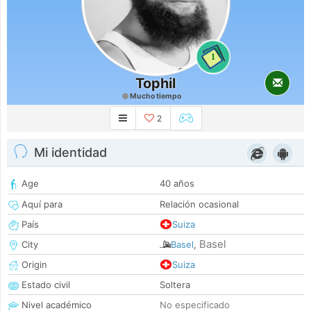
1
Tophil
Mucho tiempo
2
Mi identidad
Age
40 años
Aquí para
Relación ocasional
País
Suiza
Basel
City
Basel
,
Origin
Suiza
Estado civil
Soltera
Nivel académico
No especificado