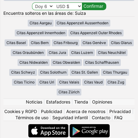
Encuentra solteros en las áreas de: Suiza
Citas Aargau
Citas Appenzell Ausserrhoden
Citas Appenzell Innerrhoden
Citas Appenzell Outer Rhodes
Citas Basel
Citas Bern
Citas Fribourg
Citas Genève
Citas Glarus
Citas Graubünden
Citas Jura
Citas Luzern
Citas Neuchâtel
Citas Nidwalden
Citas Obwalden
Citas Schaffhausen
Citas Schwyz
Citas Solothurn
Citas St. Gallen
Citas Thurgau
Citas Ticino
Citas Uri
Citas Valais
Citas Vaud
Citas Zug
Citas Zürich
Noticias
|
Estafadores
|
Tienda
|
Opiniones
Cookies y RGPD
|
Publicidad
|
Acerca de nosotros
|
Privacidad
|
Términos de uso
|
Seguridad infantil
|
Contacto
|
FAQ