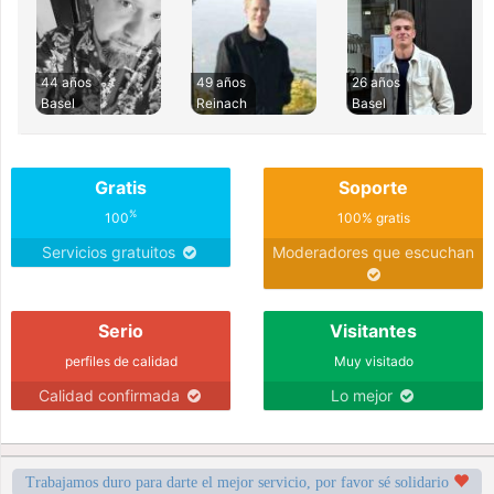
44 años
49 años
26 años
Basel
Reinach
Basel
Gratis
Soporte
%
100
100% gratis
Servicios gratuitos
Moderadores que escuchan
Serio
Visitantes
perfiles de calidad
Muy visitado
Calidad confirmada
Lo mejor
Trabajamos duro para darte el mejor servicio, por favor sé solidario