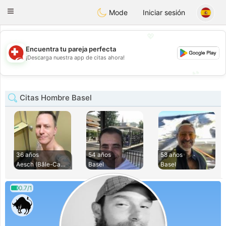
Suissi
Toggle
Mode
Iniciar sesión
navigation
💖
Encuentra tu pareja perfecta
💖
¡Descarga nuestra app de citas ahora!
💕
💕
Citas Hombre Basel
36 años
54 años
58 años
Aesch (Bâle-Campag
Basel
Basel
0.7/1