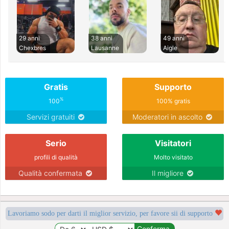
29 anni
38 anni
49 anni
Chexbres
Lausanne
Aigle
Gratis
Supporto
%
100
100% gratis
Servizi gratuiti
Moderatori in ascolto
Serio
Visitatori
profili di qualità
Molto visitato
Qualità confermata
Il migliore
Lavoriamo sodo per darti il miglior servizio, per favore sii di supporto