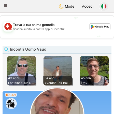
Suissi
Toggle
Mode
Accedi
navigation
💖
Trova la tua anima gemella
💖
Scarica subito la nostra app di incontri!
💕
💕
Incontri Uomo Vaud
43 anni
64 anni
45 anni
Fontaines-sur-Gran
Yverdon-les-Bains
Étoy
0.5/1