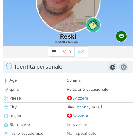
2
Reski
Molto tempo
0
Identità personale
Age
53 anni
qui a
Relazione occasionale
Paese
Svizzera
Vaud
City
Aubonne
,
origine
Svizzera
Stato civile
In relazione
livello accademico
Non specificato