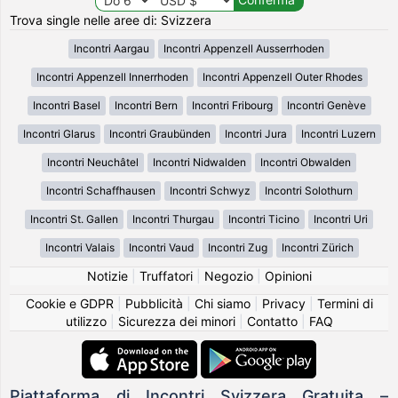
Trova single nelle aree di: Svizzera
Incontri Aargau
Incontri Appenzell Ausserrhoden
Incontri Appenzell Innerrhoden
Incontri Appenzell Outer Rhodes
Incontri Basel
Incontri Bern
Incontri Fribourg
Incontri Genève
Incontri Glarus
Incontri Graubünden
Incontri Jura
Incontri Luzern
Incontri Neuchâtel
Incontri Nidwalden
Incontri Obwalden
Incontri Schaffhausen
Incontri Schwyz
Incontri Solothurn
Incontri St. Gallen
Incontri Thurgau
Incontri Ticino
Incontri Uri
Incontri Valais
Incontri Vaud
Incontri Zug
Incontri Zürich
Notizie
|
Truffatori
|
Negozio
|
Opinioni
Cookie e GDPR
|
Pubblicità
|
Chi siamo
|
Privacy
|
Termini di
utilizzo
|
Sicurezza dei minori
|
Contatto
|
FAQ
Piattaforma di Incontri Svizzera Gratuita –