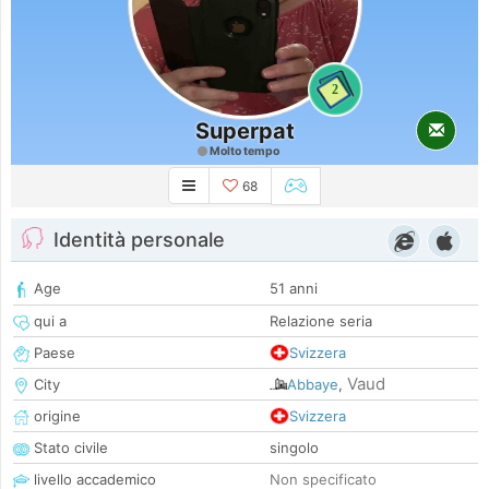
2
Superpat
Molto tempo
68
Identità personale
Age
51 anni
qui a
Relazione seria
Paese
Svizzera
Vaud
City
Abbaye
,
origine
Svizzera
Stato civile
singolo
livello accademico
Non specificato