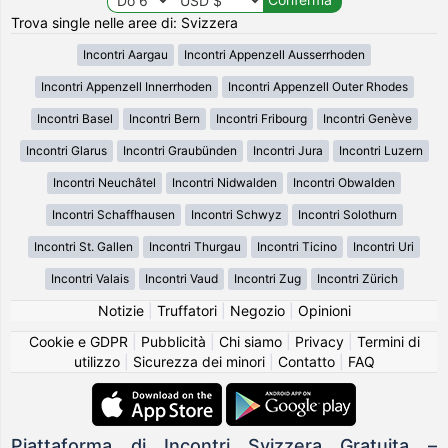
Trova single nelle aree di: Svizzera
Incontri Aargau
Incontri Appenzell Ausserrhoden
Incontri Appenzell Innerrhoden
Incontri Appenzell Outer Rhodes
Incontri Basel
Incontri Bern
Incontri Fribourg
Incontri Genève
Incontri Glarus
Incontri Graubünden
Incontri Jura
Incontri Luzern
Incontri Neuchâtel
Incontri Nidwalden
Incontri Obwalden
Incontri Schaffhausen
Incontri Schwyz
Incontri Solothurn
Incontri St. Gallen
Incontri Thurgau
Incontri Ticino
Incontri Uri
Incontri Valais
Incontri Vaud
Incontri Zug
Incontri Zürich
Notizie
|
Truffatori
|
Negozio
|
Opinioni
Cookie e GDPR
|
Pubblicità
|
Chi siamo
|
Privacy
|
Termini di
utilizzo
|
Sicurezza dei minori
|
Contatto
|
FAQ
Piattaforma di Incontri Svizzera Gratuita –