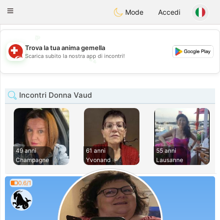
Suissi
Toggle
Mode
Accedi
navigation
💖
Trova la tua anima gemella
💕
Scarica subito la nostra app di incontri!
💕
💖
Incontri Donna Vaud
49 anni
61 anni
55 anni
Champagne
Yvonand
Lausanne
0.6/1