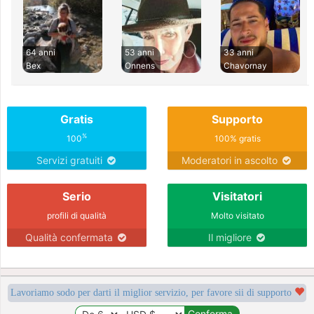
64 anni
53 anni
33 anni
Bex
Onnens
Chavornay
Gratis
Supporto
%
100
100% gratis
Servizi gratuiti
Moderatori in ascolto
Serio
Visitatori
profili di qualità
Molto visitato
Qualità confermata
Il migliore
Lavoriamo sodo per darti il miglior servizio, per favore sii di supporto