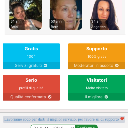
31 anni
50 anni
34 anni
Belp
Bern
Aegerten
Gratis
Supporto
%
100
100% gratis
Servizi gratuiti
Moderatori in ascolto
Serio
Visitatori
profili di qualità
Molto visitato
Qualità confermata
Il migliore
Lavoriamo sodo per darti il miglior servizio, per favore sii di supporto