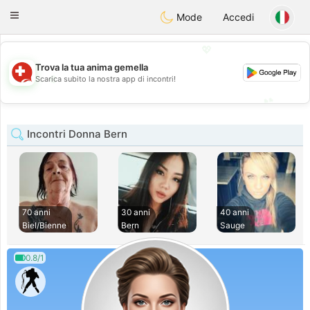
Suissi
Toggle
Mode
Accedi
navigation
💖
Trova la tua anima gemella
💖
Scarica subito la nostra app di incontri!
💕
💕
Incontri Donna Bern
70 anni
30 anni
40 anni
Biel/Bienne
Bern
Sauge
0.8/1