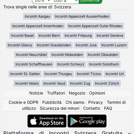
Trova single nelle aree di: Svizzera
Incontri Aargau
Incontri Appenzell Ausserrhoden
Incontri Appenzell Innerrhoden
Incontri Appenzell Outer Rhodes
Incontri Basel
Incontri Bern
Incontri Fribourg
Incontri Genève
Incontri Glarus
Incontri Graubünden
Incontri Jura
Incontri Luzern
Incontri Neuchâtel
Incontri Nidwalden
Incontri Obwalden
Incontri Schaffhausen
Incontri Schwyz
Incontri Solothurn
Incontri St. Gallen
Incontri Thurgau
Incontri Ticino
Incontri Uri
Incontri Valais
Incontri Vaud
Incontri Zug
Incontri Zürich
Notizie
|
Truffatori
|
Negozio
|
Opinioni
Cookie e GDPR
|
Pubblicità
|
Chi siamo
|
Privacy
|
Termini di
utilizzo
|
Sicurezza dei minori
|
Contatto
|
FAQ
Piattaforma di Incontri Svizzera Gratuita –