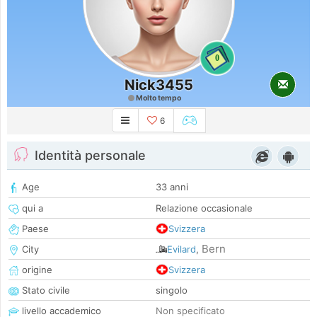
0
Nick3455
Molto tempo
6
Identità personale
Age
33 anni
qui a
Relazione occasionale
Paese
Svizzera
Bern
City
Evilard
,
origine
Svizzera
Stato civile
singolo
livello accademico
Non specificato