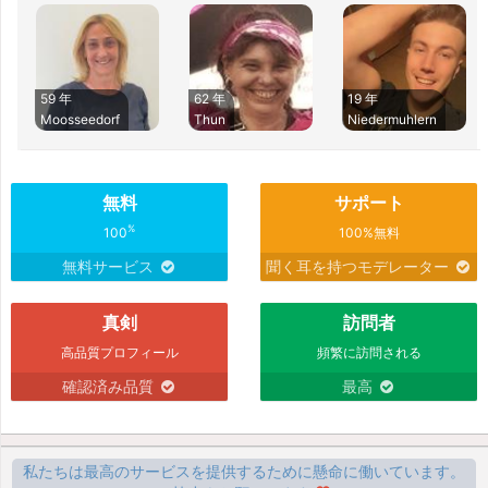
59 年
62 年
19 年
Moosseedorf
Thun
Niedermuhlern
無料
サポート
%
100
100%無料
無料サービス
聞く耳を持つモデレーター
真剣
訪問者
高品質プロフィール
頻繁に訪問される
確認済み品質
最高
私たちは最高のサービスを提供するために懸命に働いています。