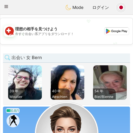
Suissi
Toggle
Mode
ログイン
navigation
💖
理想の相手を見つけよう
💖
今すぐ出会い系アプリをダウンロード！
💕
💕
出会い 女 Bern
39 年
40 年
54 年
Moutier
Aeschlen
Biel/Bienne
0.8/1