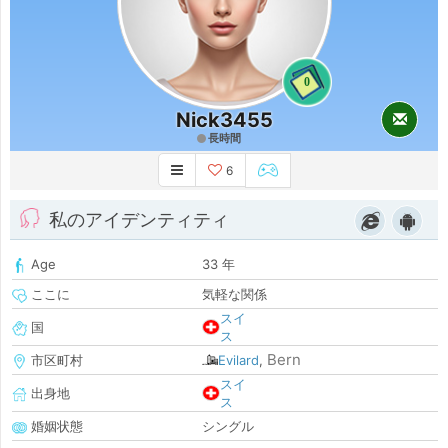
0
Nick3455
長時間
6
私のアイデンティティ
Age
33 年
ここに
気軽な関係
スイ
国
ス
Bern
市区町村
Evilard
,
スイ
出身地
ス
婚姻状態
シングル