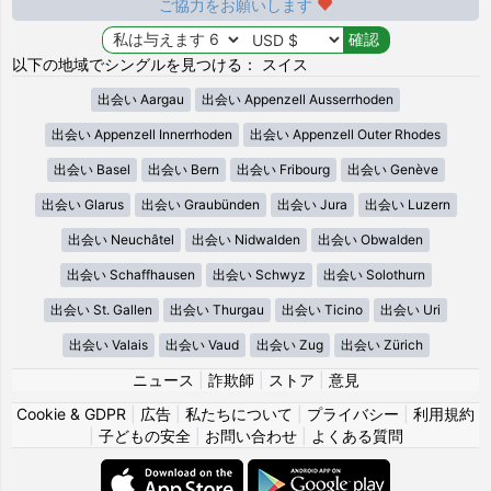
ご協力をお願いします
以下の地域でシングルを見つける： スイス
出会い Aargau
出会い Appenzell Ausserrhoden
出会い Appenzell Innerrhoden
出会い Appenzell Outer Rhodes
出会い Basel
出会い Bern
出会い Fribourg
出会い Genève
出会い Glarus
出会い Graubünden
出会い Jura
出会い Luzern
出会い Neuchâtel
出会い Nidwalden
出会い Obwalden
出会い Schaffhausen
出会い Schwyz
出会い Solothurn
出会い St. Gallen
出会い Thurgau
出会い Ticino
出会い Uri
出会い Valais
出会い Vaud
出会い Zug
出会い Zürich
ニュース
|
詐欺師
|
ストア
|
意見
Cookie & GDPR
|
広告
|
私たちについて
|
プライバシー
|
利用規約
|
子どもの安全
|
お問い合わせ
|
よくある質問