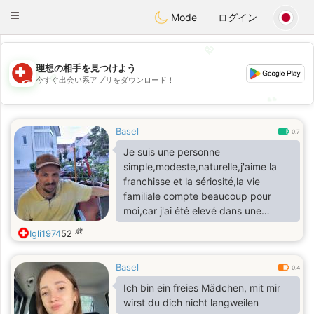
Suissi
Toggle
Mode
ログイン
navigation
💖
理想の相手を見つけよう
💖
今すぐ出会い系アプリをダウンロード！
💕
💕
Basel
0.7
Je suis une personne
simple,modeste,naturelle,j'aime la
franchisse et la sériosité,la vie
familiale compte beaucoup pour
moi,car j'ai été elevé dans une
grande famille.
歳
Igli1974
52
Basel
0.4
Ich bin ein freies Mädchen, mit mir
wirst du dich nicht langweilen