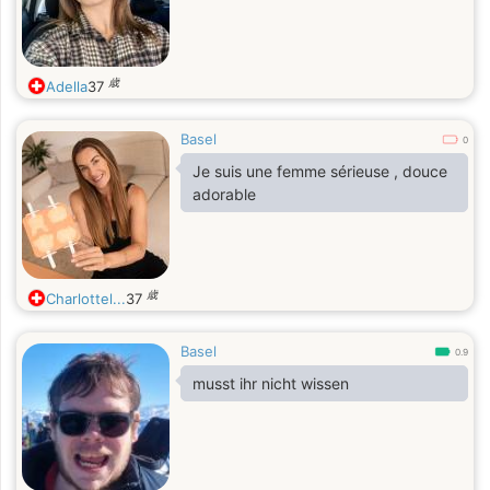
歳
Adella
37
Basel
0
Je suis une femme sérieuse , douce
adorable
歳
Charlottel...
37
Basel
0.9
musst ihr nicht wissen