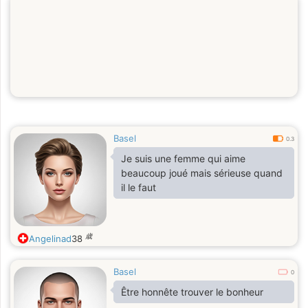
Basel
0.3
Je suis une femme qui aime
beaucoup joué mais sérieuse quand
il le faut
歳
Angelinad
38
Basel
0
Être honnête trouver le bonheur