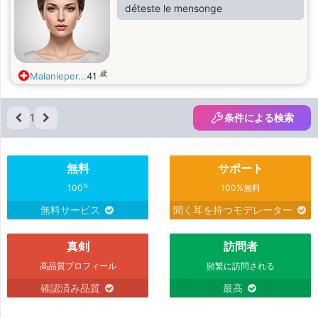
déteste le mensonge
歳
Malanieper...
41
1
条件による検索
無料
サポート
%
100
100%無料
無料サービス
聞く耳を持つモデレーター
真剣
訪問者
高品質プロフィール
頻繁に訪問される
確認済み品質
最高