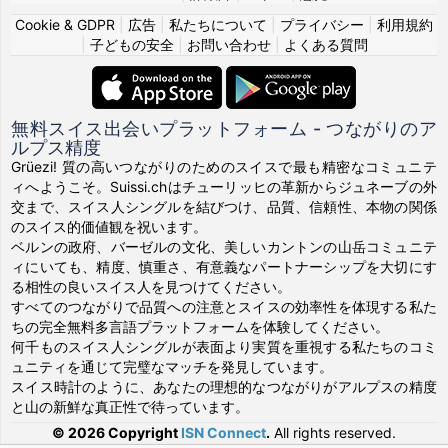
Cookie & GDPR
|
広告
|
私たちについて
|
プライバシー
|
利用規約
|
子どもの安全
|
お問い合わせ
|
よくある質問
無料スイス出会いプラットフォーム - つながりのア
ルプス精度
Grüezi! 質の高いつながりのためのスイスで最も精密なコミュニテ
ィへようこそ。Suissi.chはチューリッヒの革新からジュネーブの外
交まで、スイス人シングルを結びつけ、品質、信頼性、本物の関係
のスイス的価値観を祝います。
ベルンの政府、バーゼルの文化、美しいカントンの山岳コミュニテ
ィにいても、精度、慎重さ、有意義なパートナーシップを大切にす
る相性の良いスイス人を見つけてください。
すべてのつながりで品質への注意とスイスの効率性を体現する私た
ちの完全無料多言語プラットフォームを体験してください。
何千ものスイス人シングルが表面より実質を重視する私たちのコミ
ュニティを通じて完璧なマッチを発見しています。
スイス時計のように、あなたの理想的なつながりがアルプスの精度
と山の新鮮な真正性で待っています。
© 2026 Copyright
ISN Connect
.
All rights reserved.