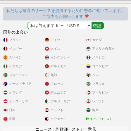
私たちは最高のサービスを提供するために懸命に働いています。
ご協力をお願いします
国別の出会い
フランス
ドイツ
カナダ
ベルギー
スイス
アメリカ合衆国
スペイン
イングランド
メキシコ
イタリア
ポルトガル
コロンビア
スウェーデン
無効
ペット
オーストラリア
モロッコ
ブラジル
オランダ
チュニジア
フィリピン
オーストリア
アルジェリア
レバノン
日本
エジプト
湾岸
中国
クウェート
すべてのリスト
ニュース
|
詐欺師
|
ストア
|
意見