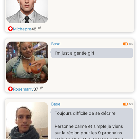
歳
Michepre
48
Basel
0.5
I’m just a gentle girl
歳
Rosemarry
37
Basel
0.5
Toujours difficile de se décrire
Personne calme et simple je viens
sur la région pour les 9 prochains