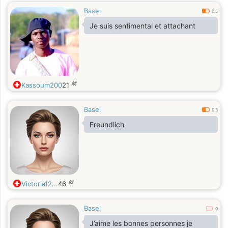
Basel
0.5
Je suis sentimental et attachant
歳
Kassoum200
21
Basel
0.3
Freundlich
歳
Victoria12...
46
Basel
0
J’aime les bonnes personnes je