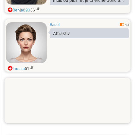
mois ou plus. et je cherche donc a
faire de nouvelles rencontres car je
歳
Benja890
36
ne connais encore personne. Je suis
drôle sociable sympathique (en tout
Basel
cas de ce que l on me dit 😂)
0.3
Attraktiv
歳
Inessa
51