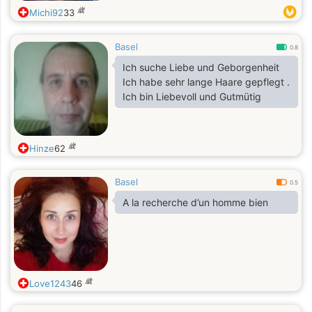
歳
Michi92
33
Basel
0.8
Ich suche Liebe und Geborgenheit
Ich habe sehr lange Haare gepflegt .
Ich bin Liebevoll und Gutmütig
歳
Hinze
62
Basel
0.5
A la recherche d’un homme bien
歳
Love1243
46