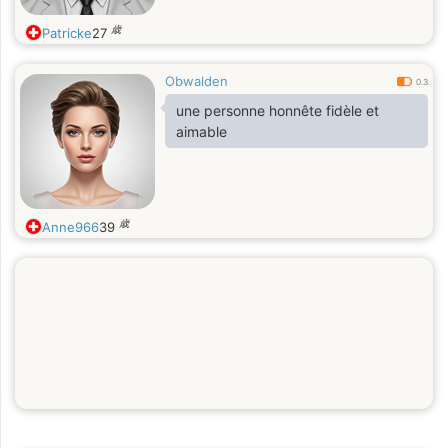
歳
Patricke
27
Obwalden
0.3
une personne honnête fidèle et
aimable
歳
Anne966
39