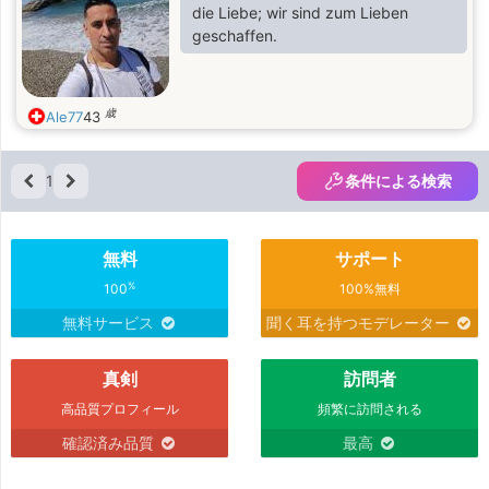
die Liebe; wir sind zum Lieben
geschaffen.
歳
Ale77
43
1
条件による検索
無料
サポート
%
100
100%無料
無料サービス
聞く耳を持つモデレーター
真剣
訪問者
高品質プロフィール
頻繁に訪問される
確認済み品質
最高