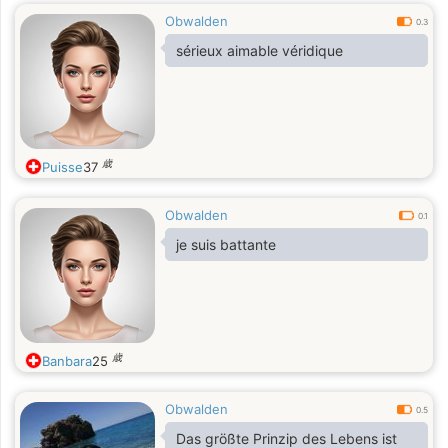
Obwalden
0.3
sérieux aimable véridique
歳
Puisse
37
Obwalden
0.1
je suis battante
歳
Banbara
25
Obwalden
0.5
Das größte Prinzip des Lebens ist