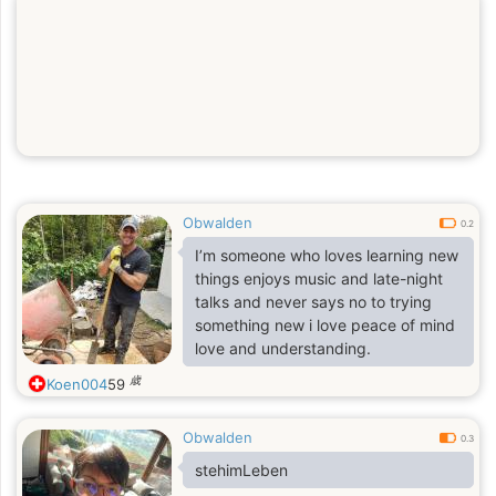
Obwalden
0.2
I’m someone who loves learning new
things enjoys music and late-night
talks and never says no to trying
something new i love peace of mind
love and understanding.
歳
Koen004
59
Obwalden
0.3
stehimLeben