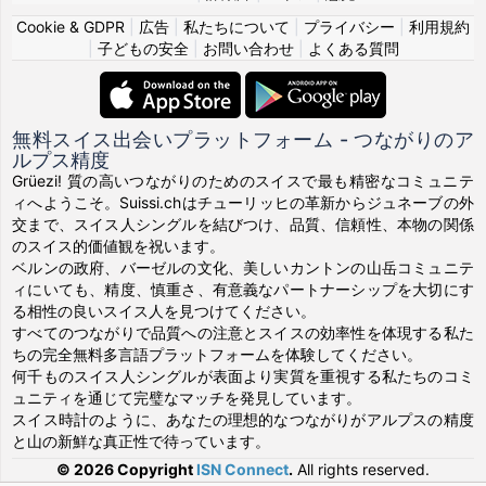
Cookie & GDPR
|
広告
|
私たちについて
|
プライバシー
|
利用規約
|
子どもの安全
|
お問い合わせ
|
よくある質問
無料スイス出会いプラットフォーム - つながりのア
ルプス精度
Grüezi! 質の高いつながりのためのスイスで最も精密なコミュニテ
ィへようこそ。Suissi.chはチューリッヒの革新からジュネーブの外
交まで、スイス人シングルを結びつけ、品質、信頼性、本物の関係
のスイス的価値観を祝います。
ベルンの政府、バーゼルの文化、美しいカントンの山岳コミュニテ
ィにいても、精度、慎重さ、有意義なパートナーシップを大切にす
る相性の良いスイス人を見つけてください。
すべてのつながりで品質への注意とスイスの効率性を体現する私た
ちの完全無料多言語プラットフォームを体験してください。
何千ものスイス人シングルが表面より実質を重視する私たちのコミ
ュニティを通じて完璧なマッチを発見しています。
スイス時計のように、あなたの理想的なつながりがアルプスの精度
と山の新鮮な真正性で待っています。
© 2026 Copyright
ISN Connect
.
All rights reserved.