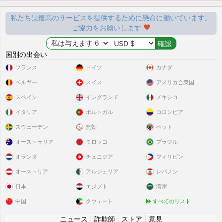
私たちは最高のサービスを提供するために懸命に働いています。
ご協力をお願いします
国別の出会い
フランス
ドイツ
カナダ
ベルギー
スイス
アメリカ合衆国
スペイン
イングランド
メキシコ
イタリア
ポルトガル
コロンビア
スウェーデン
無効
ペット
オーストラリア
モロッコ
ブラジル
オランダ
チュニジア
フィリピン
オーストリア
アルジェリア
レバノン
日本
エジプト
湾岸
中国
クウェート
すべてのリスト
ニュース
|
詐欺師
|
ストア
|
意見