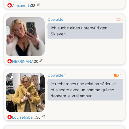
歳
Alexandria
38
Obwalden
0
Ich suche einen unterwürfigen
Sklaven.
歳
HERRINANA
30
Obwalden
0.4
je recherches une relation sérieuse
et sincère avec un homme qui me
donnera le vrai amour
歳
Louisehaba...
56