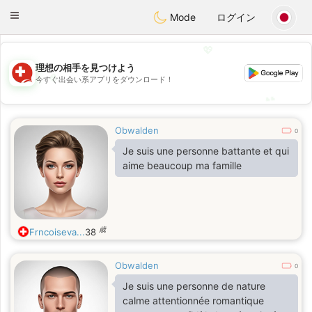
Suissi
Toggle
Mode
ログイン
navigation
💖
理想の相手を見つけよう
💖
今すぐ出会い系アプリをダウンロード！
💕
💕
Obwalden
0
Je suis une personne battante et qui
aime beaucoup ma famille
歳
Frncoiseva...
38
Obwalden
0
Je suis une personne de nature
calme attentionnée romantique