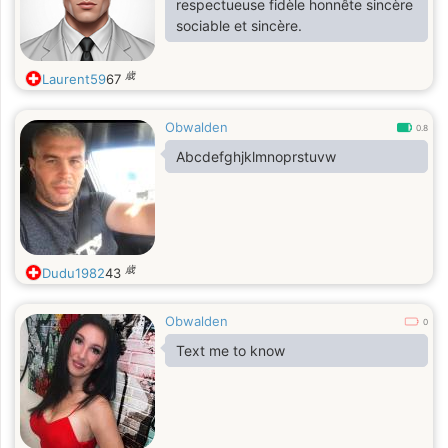
respectueuse fidèle honnête sincère
sociable et sincère.
歳
Laurent59
67
Obwalden
0.8
Abcdefghjklmnoprstuvw
歳
Dudu1982
43
Obwalden
0
Text me to know