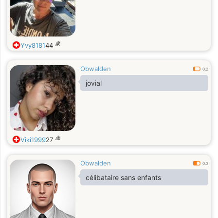
歳
Yvy8181
44
Obwalden
0.2
jovial
歳
Viki1999
27
Obwalden
0.3
célibataire sans enfants