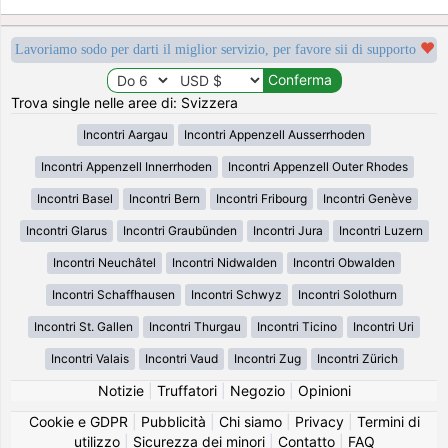
Lavoriamo sodo per darti il miglior servizio, per favore sii di supporto
Trova single nelle aree di: Svizzera
Incontri Aargau
Incontri Appenzell Ausserrhoden
Incontri Appenzell Innerrhoden
Incontri Appenzell Outer Rhodes
Incontri Basel
Incontri Bern
Incontri Fribourg
Incontri Genève
Incontri Glarus
Incontri Graubünden
Incontri Jura
Incontri Luzern
Incontri Neuchâtel
Incontri Nidwalden
Incontri Obwalden
Incontri Schaffhausen
Incontri Schwyz
Incontri Solothurn
Incontri St. Gallen
Incontri Thurgau
Incontri Ticino
Incontri Uri
Incontri Valais
Incontri Vaud
Incontri Zug
Incontri Zürich
Notizie
|
Truffatori
|
Negozio
|
Opinioni
Cookie e GDPR
|
Pubblicità
|
Chi siamo
|
Privacy
|
Termini di
utilizzo
|
Sicurezza dei minori
|
Contatto
|
FAQ