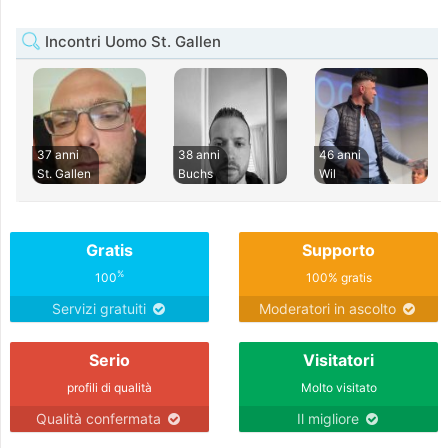
Incontri Uomo St. Gallen
37 anni
38 anni
46 anni
St. Gallen
Buchs
Wil
Gratis
Supporto
%
100
100% gratis
Servizi gratuiti
Moderatori in ascolto
Serio
Visitatori
profili di qualità
Molto visitato
Qualità confermata
Il migliore