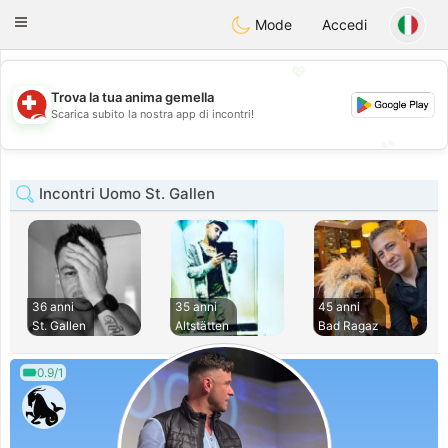
Suissi
Toggle
Mode
Accedi
navigation
💖
Trova la tua anima gemella
💖
Scarica subito la nostra app di incontri!
💕
💕
Incontri Uomo St. Gallen
36 anni
35 anni
45 anni
St. Gallen
Altstätten
Bad Ragaz
0.9/1