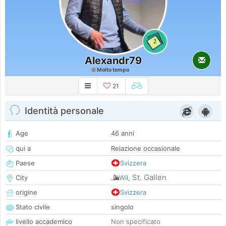
2
Alexandr79
Molto tempo
21
Identità personale
Age
46 anni
qui a
Relazione occasionale
Paese
Svizzera
St. Gallen
City
Wil
,
origine
Svizzera
Stato civile
singolo
livello accademico
Non specificato