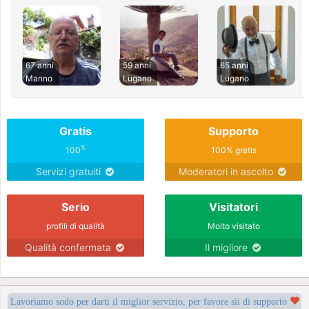
67 anni
59 anni
65 anni
Manno
Lugano
Lugano
Gratis
Supporto
%
100
100% gratis
Servizi gratuiti
Moderatori in ascolto
Serio
Visitatori
profili di qualità
Molto visitato
Qualità confermata
Il migliore
Lavoriamo sodo per darti il miglior servizio, per favore sii di supporto