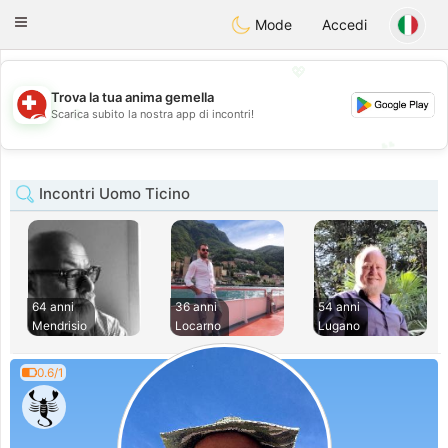
Suissi
Toggle
Mode
Accedi
navigation
💖
Trova la tua anima gemella
💖
Scarica subito la nostra app di incontri!
💕
💕
Incontri Uomo Ticino
64 anni
36 anni
54 anni
Mendrisio
Locarno
Lugano
0.6/1