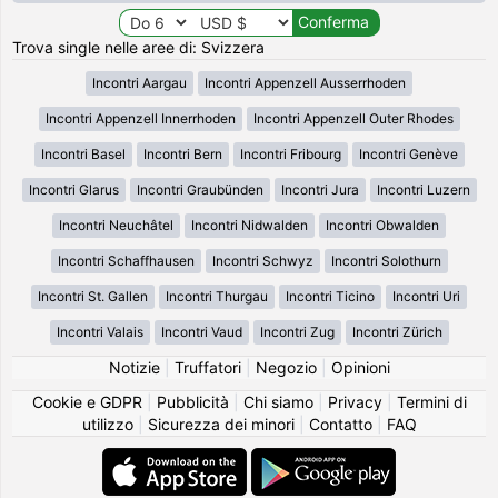
Trova single nelle aree di: Svizzera
Incontri Aargau
Incontri Appenzell Ausserrhoden
Incontri Appenzell Innerrhoden
Incontri Appenzell Outer Rhodes
Incontri Basel
Incontri Bern
Incontri Fribourg
Incontri Genève
Incontri Glarus
Incontri Graubünden
Incontri Jura
Incontri Luzern
Incontri Neuchâtel
Incontri Nidwalden
Incontri Obwalden
Incontri Schaffhausen
Incontri Schwyz
Incontri Solothurn
Incontri St. Gallen
Incontri Thurgau
Incontri Ticino
Incontri Uri
Incontri Valais
Incontri Vaud
Incontri Zug
Incontri Zürich
Notizie
|
Truffatori
|
Negozio
|
Opinioni
Cookie e GDPR
|
Pubblicità
|
Chi siamo
|
Privacy
|
Termini di
utilizzo
|
Sicurezza dei minori
|
Contatto
|
FAQ