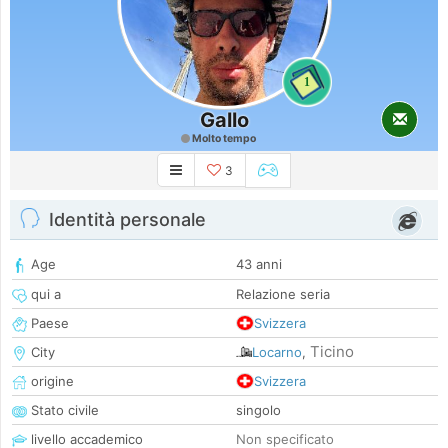
1
Gallo
Molto tempo
3
Identità personale
Age
43 anni
qui a
Relazione seria
Paese
Svizzera
Ticino
City
Locarno
,
origine
Svizzera
Stato civile
singolo
livello accademico
Non specificato