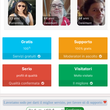
33 anni
44 anni
44 anni
Porrentruy
Delémont
Delémont
Gratis
Supporto
%
100
100% gratis
Servizi gratuiti
Moderatori in ascolto
Serio
Visitatori
profili di qualità
Molto visitato
Qualità confermata
Il migliore
Lavoriamo sodo per darti il miglior servizio, per favore sii di supporto