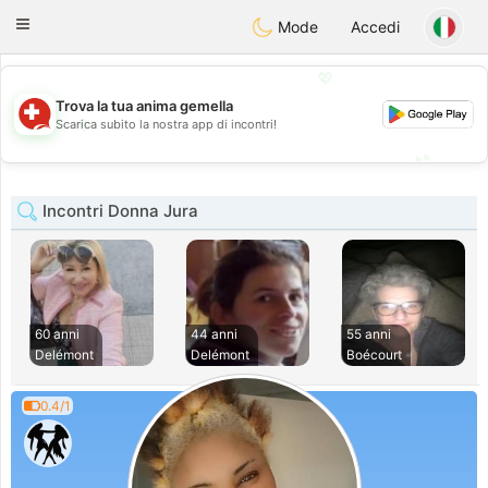
Suissi
Toggle
Mode
Accedi
navigation
💖
Trova la tua anima gemella
💖
Scarica subito la nostra app di incontri!
💕
💕
Incontri Donna Jura
60 anni
44 anni
55 anni
Delémont
Delémont
Boécourt
0.4/1