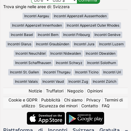
Trova single nelle aree di: Svizzera
Incontri Aargau
Incontri Appenzell Ausserrhoden
Incontri Appenzell Innerrhoden
Incontri Appenzell Outer Rhodes
Incontri Basel
Incontri Bern
Incontri Fribourg
Incontri Genève
Incontri Glarus
Incontri Graubünden
Incontri Jura
Incontri Luzern
Incontri Neuchâtel
Incontri Nidwalden
Incontri Obwalden
Incontri Schaffhausen
Incontri Schwyz
Incontri Solothurn
Incontri St. Gallen
Incontri Thurgau
Incontri Ticino
Incontri Uri
Incontri Valais
Incontri Vaud
Incontri Zug
Incontri Zürich
Notizie
|
Truffatori
|
Negozio
|
Opinioni
Cookie e GDPR
|
Pubblicità
|
Chi siamo
|
Privacy
|
Termini di
utilizzo
|
Sicurezza dei minori
|
Contatto
|
FAQ
Piattaforma di Incontri Svizzera Gratuita –