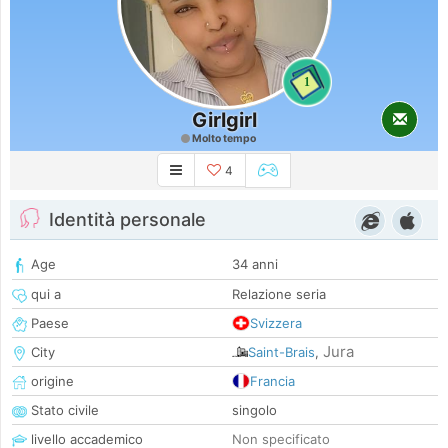
1
Girlgirl
Molto tempo
4
Identità personale
Age
34 anni
qui a
Relazione seria
Paese
Svizzera
Jura
City
Saint-Brais
,
origine
Francia
Stato civile
singolo
livello accademico
Non specificato