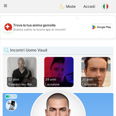
Suissi
Toggle
Mode
Accedi
navigation
💖
Trova la tua anima gemella
💖
Scarica subito la nostra app di incontri!
💕
💕
Incontri Uomo Vaud
53 anni
39 anni
21 anni
Yverdon-les-Bains
Lausanne
Lausanne
0.7/1