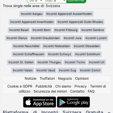
Trova single nelle aree di: Svizzera
Incontri Aargau
Incontri Appenzell Ausserrhoden
Incontri Appenzell Innerrhoden
Incontri Appenzell Outer Rhodes
Incontri Basel
Incontri Bern
Incontri Fribourg
Incontri Genève
Incontri Glarus
Incontri Graubünden
Incontri Jura
Incontri Luzern
Incontri Neuchâtel
Incontri Nidwalden
Incontri Obwalden
Incontri Schaffhausen
Incontri Schwyz
Incontri Solothurn
Incontri St. Gallen
Incontri Thurgau
Incontri Ticino
Incontri Uri
Incontri Valais
Incontri Vaud
Incontri Zug
Incontri Zürich
Notizie
|
Truffatori
|
Negozio
|
Opinioni
Cookie e GDPR
|
Pubblicità
|
Chi siamo
|
Privacy
|
Termini di
utilizzo
|
Sicurezza dei minori
|
Contatto
|
FAQ
Piattaforma di Incontri Svizzera Gratuita –