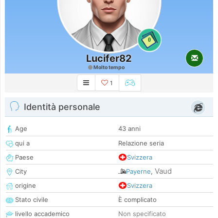
0
Lucifer82
Molto tempo
1
Identità personale
Age
43 anni
qui a
Relazione seria
Paese
Svizzera
Vaud
City
Payerne
,
origine
Svizzera
Stato civile
È complicato
livello accademico
Non specificato