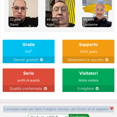
32 anni
49 anni
50 anni
Gland
Aigle
Lausanne
Gratis
Supporto
%
100
100% gratis
Servizi gratuiti
Moderatori in ascolto
Serio
Visitatori
profili di qualità
Molto visitato
Qualità confermata
Il migliore
Lavoriamo sodo per darti il miglior servizio, per favore sii di supporto