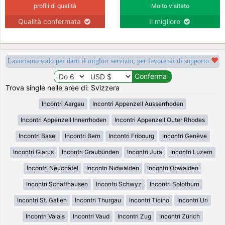
profili di qualità
Molto visitato
Qualità confermata
Il migliore
Lavoriamo sodo per darti il miglior servizio, per favore sii di supporto
Trova single nelle aree di: Svizzera
Incontri Aargau
Incontri Appenzell Ausserrhoden
Incontri Appenzell Innerrhoden
Incontri Appenzell Outer Rhodes
Incontri Basel
Incontri Bern
Incontri Fribourg
Incontri Genève
Incontri Glarus
Incontri Graubünden
Incontri Jura
Incontri Luzern
Incontri Neuchâtel
Incontri Nidwalden
Incontri Obwalden
Incontri Schaffhausen
Incontri Schwyz
Incontri Solothurn
Incontri St. Gallen
Incontri Thurgau
Incontri Ticino
Incontri Uri
Incontri Valais
Incontri Vaud
Incontri Zug
Incontri Zürich