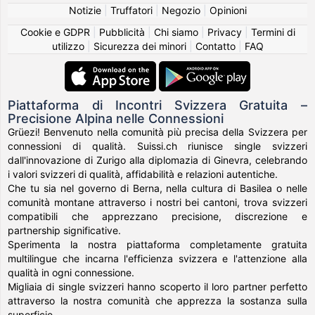
Notizie
|
Truffatori
|
Negozio
|
Opinioni
Cookie e GDPR
|
Pubblicità
|
Chi siamo
|
Privacy
|
Termini di
utilizzo
|
Sicurezza dei minori
|
Contatto
|
FAQ
Piattaforma di Incontri Svizzera Gratuita –
Precisione Alpina nelle Connessioni
Grüezi! Benvenuto nella comunità più precisa della Svizzera per
connessioni di qualità. Suissi.ch riunisce single svizzeri
dall'innovazione di Zurigo alla diplomazia di Ginevra, celebrando
i valori svizzeri di qualità, affidabilità e relazioni autentiche.
Che tu sia nel governo di Berna, nella cultura di Basilea o nelle
comunità montane attraverso i nostri bei cantoni, trova svizzeri
compatibili che apprezzano precisione, discrezione e
partnership significative.
Sperimenta la nostra piattaforma completamente gratuita
multilingue che incarna l'efficienza svizzera e l'attenzione alla
qualità in ogni connessione.
Migliaia di single svizzeri hanno scoperto il loro partner perfetto
attraverso la nostra comunità che apprezza la sostanza sulla
superficie.