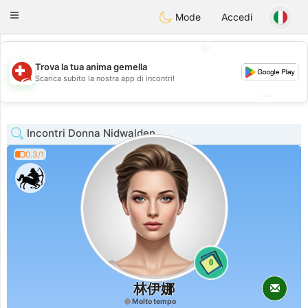
Suissi
Toggle
Mode
Accedi
navigation
💖
Trova la tua anima gemella
💖
Scarica subito la nostra app di incontri!
💕
💕
Incontri Donna Nidwalden
0.3/1
0
林伊娜
Molto tempo