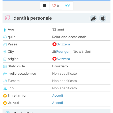
0
Identità personale
Age
32 anni
qui a
Relazione occasionale
Paese
Svizzera
Nidwalden
City
Fuerigen
,
origine
Svizzera
Stato civile
Divorziato
livello accademico
Non specificato
Fumare
Non specificato
Job
Non specificato
I miei amici
Accedi
Joined
Accedi