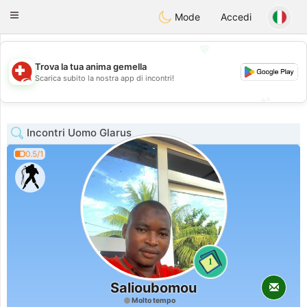
Suissi
Toggle
Mode
Accedi
navigation
💖
Trova la tua anima gemella
💖
Scarica subito la nostra app di incontri!
💕
💕
Incontri Uomo Glarus
0.5/1
1
Salioubomou
Molto tempo