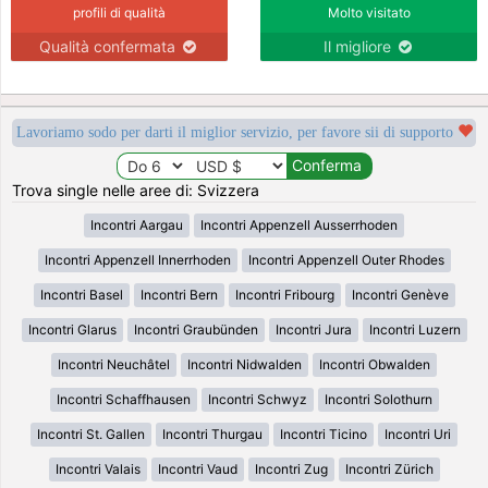
profili di qualità
Molto visitato
Qualità confermata
Il migliore
Lavoriamo sodo per darti il miglior servizio, per favore sii di supporto
Trova single nelle aree di: Svizzera
Incontri Aargau
Incontri Appenzell Ausserrhoden
Incontri Appenzell Innerrhoden
Incontri Appenzell Outer Rhodes
Incontri Basel
Incontri Bern
Incontri Fribourg
Incontri Genève
Incontri Glarus
Incontri Graubünden
Incontri Jura
Incontri Luzern
Incontri Neuchâtel
Incontri Nidwalden
Incontri Obwalden
Incontri Schaffhausen
Incontri Schwyz
Incontri Solothurn
Incontri St. Gallen
Incontri Thurgau
Incontri Ticino
Incontri Uri
Incontri Valais
Incontri Vaud
Incontri Zug
Incontri Zürich