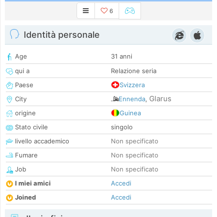
6
Identità personale
Age
31 anni
qui a
Relazione seria
Paese
Svizzera
Glarus
City
Ennenda
,
origine
Guinea
Stato civile
singolo
livello accademico
Non specificato
Fumare
Non specificato
Job
Non specificato
I miei amici
Accedi
Joined
Accedi