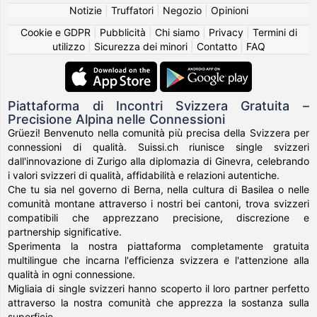
Notizie
|
Truffatori
|
Negozio
|
Opinioni
Cookie e GDPR
|
Pubblicità
|
Chi siamo
|
Privacy
|
Termini di
utilizzo
|
Sicurezza dei minori
|
Contatto
|
FAQ
Piattaforma di Incontri Svizzera Gratuita –
Precisione Alpina nelle Connessioni
Grüezi! Benvenuto nella comunità più precisa della Svizzera per
connessioni di qualità. Suissi.ch riunisce single svizzeri
dall'innovazione di Zurigo alla diplomazia di Ginevra, celebrando
i valori svizzeri di qualità, affidabilità e relazioni autentiche.
Che tu sia nel governo di Berna, nella cultura di Basilea o nelle
comunità montane attraverso i nostri bei cantoni, trova svizzeri
compatibili che apprezzano precisione, discrezione e
partnership significative.
Sperimenta la nostra piattaforma completamente gratuita
multilingue che incarna l'efficienza svizzera e l'attenzione alla
qualità in ogni connessione.
Migliaia di single svizzeri hanno scoperto il loro partner perfetto
attraverso la nostra comunità che apprezza la sostanza sulla
superficie.