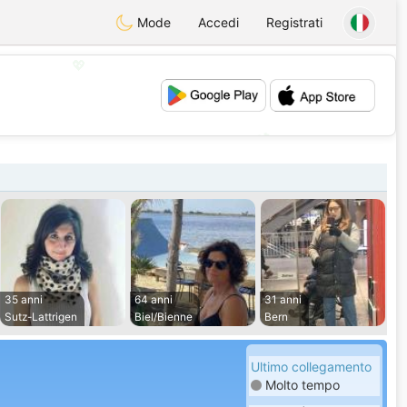
Mode
Accedi
Registrati
💖
💕
35 anni
64 anni
31 anni
Sutz-Lattrigen
Biel/Bienne
Bern
Ultimo collegamento
Molto tempo