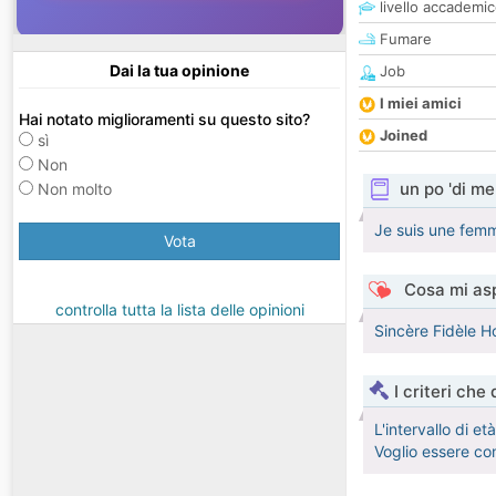
livello accademi
Fumare
Dai la tua opinione
Job
I miei amici
Hai notato miglioramenti su questo sito?
Joined
sì
Non
un po 'di me
Non molto
Je suis une femm
Vota
Cosa mi asp
controlla tutta la lista delle opinioni
Sincère Fidèle H
I criteri che
L'intervallo di e
Voglio essere co