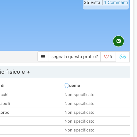
35 Vista |
1 Commenti
segnala questo profilo?
9
io fisico e +
 di
uomo
occhi
Non specificato
apelli
Non specificato
corpo
Non specificato
Non specificato
Non specificato