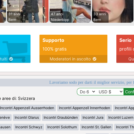
31 anni
47 anni
33 anni
Bern
Niederbipp
Bern
Supporto
Serio
100% gratis
profili 
tuiti
Moderatori in ascolto
Qu
Lavoriamo sodo per darti il miglior servizio, per 
e aree di: Svizzera
Incontri Appenzell Ausserrhoden
Incontri Appenzell Innerrhoden
Incontri Ap
Genève
Incontri Glarus
Incontri Graubünden
Incontri Jura
Incontri Luzern
hausen
Incontri Schwyz
Incontri Solothurn
Incontri St. Gallen
Incontri T