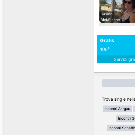
64 anni
Biel/Bienne
Gratis
%
100
Servizi gra
Trova single nell
Incontri Aargau
Incontri 
Incontri Schaff