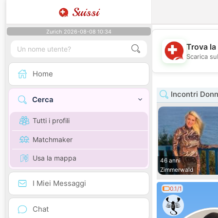
Suissi
Zurich 2026-08-08 10:34
Trova la
Scarica sub
Home
Incontri Don
Cerca
Tutti i profili
Matchmaker
Usa la mappa
46 anni
Zimmerwald
I Miei Messaggi
0.1/1
Chat