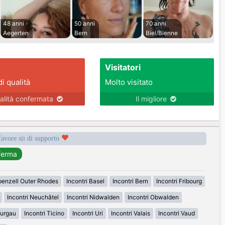
48 anni
50 anni
70 anni
Aegerten
Bern
Biel/Bienne
Visitatori
di qualità
Molto visitato
alità confermata
Il migliore
favore sii di supporto
penzell Outer Rhodes
Incontri Basel
Incontri Bern
Incontri Fribourg
Incontri Neuchâtel
Incontri Nidwalden
Incontri Obwalden
hurgau
Incontri Ticino
Incontri Uri
Incontri Valais
Incontri Vaud