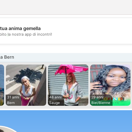
 tua anima gemella
💖
ito la nostra app di incontri!
💕
na Bern
31 anni
48 anni
29 anni
Bern
Sauge
Biel/Bienne