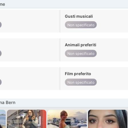
me
Gusti musicali
Non specificato
Animali preferiti
Non specificato
Film preferito
Non specificato
na Bern