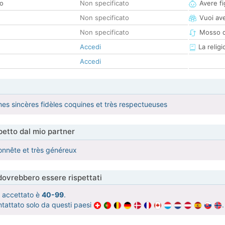
co
Non specificato
Avere fig
Non specificato
Vuoi ave
Non specificato
Mosso d
Accedi
La religi
Accedi
es sincères fidèles coquines et très respectueuses
etto dal mio partner
onnête et très généreux
 dovrebbero essere rispettati
tà accettato è
40-99
.
ntattato solo da questi paesi
.