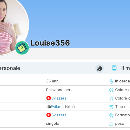
Louise356
2
personale
Il m
36 anni
In cerca
Relazione seria
Colore 
Svizzera
Colore c
Bern
Evilard
,
Tipo di 
Svizzera
Formato
singolo
peso