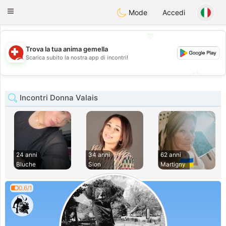
Suissi
Toggle
Mode
Accedi
navigation
💖
Trova la tua anima gemella
💖
Scarica subito la nostra app di incontri!
💕
💕
Incontri Donna Valais
24 anni
34 anni
62 anni
Bluche
Sion
Martigny
0.6/1