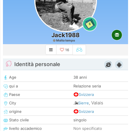
6
Jack1988
Molto tempo
16
Identità personale
Age
38 anni
qui a
Relazione seria
Paese
Svizzera
Valais
City
Sierre
,
origine
Svizzera
Stato civile
singolo
livello accademico
Non specificato