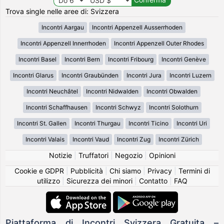
Trova single nelle aree di: Svizzera
Incontri Aargau
Incontri Appenzell Ausserrhoden
Incontri Appenzell Innerrhoden
Incontri Appenzell Outer Rhodes
Incontri Basel
Incontri Bern
Incontri Fribourg
Incontri Genève
Incontri Glarus
Incontri Graubünden
Incontri Jura
Incontri Luzern
Incontri Neuchâtel
Incontri Nidwalden
Incontri Obwalden
Incontri Schaffhausen
Incontri Schwyz
Incontri Solothurn
Incontri St. Gallen
Incontri Thurgau
Incontri Ticino
Incontri Uri
Incontri Valais
Incontri Vaud
Incontri Zug
Incontri Zürich
Notizie
|
Truffatori
|
Negozio
|
Opinioni
Cookie e GDPR
|
Pubblicità
|
Chi siamo
|
Privacy
|
Termini di
utilizzo
|
Sicurezza dei minori
|
Contatto
|
FAQ
Piattaforma di Incontri Svizzera Gratuita –