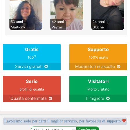
53 anni
42 anni
24 anni
Martigny
Veyras
Bluche
Gratis
Supporto
%
100
100% gratis
Servizi gratuiti
Moderatori in ascolto
Serio
Visitatori
profili di qualità
Molto visitato
Qualità confermata
Il migliore
Lavoriamo sodo per darti il miglior servizio, per favore sii di supporto