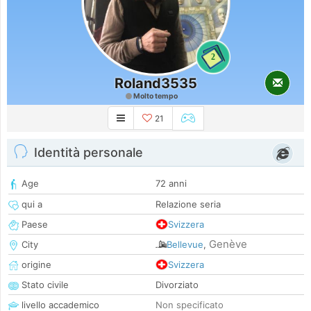
2
Roland3535
Molto tempo
21
Identità personale
Age
72 anni
qui a
Relazione seria
Paese
Svizzera
Genève
City
Bellevue
,
origine
Svizzera
Stato civile
Divorziato
livello accademico
Non specificato