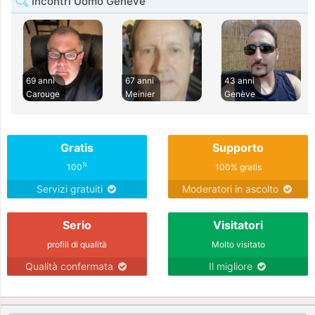
Incontri Uomo Genève
69 anni
67 anni
43 anni
Carouge
Meinier
Genève
Gratis
Supporto
%
100
100% gratis
Servizi gratuiti
Moderatori in ascolto
Serio
Visitatori
profili di qualità
Molto visitato
Qualità confermata
Il migliore