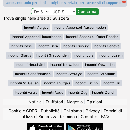
Lavoriamo sodo per darti il miglior servizio, per favore sii di supporto
Trova single nelle aree di: Svizzera
Incontri Aargau
Incontri Appenzell Ausserrhoden
Incontri Appenzell Innerrhoden
Incontri Appenzell Outer Rhodes
Incontri Basel
Incontri Bern
Incontri Fribourg
Incontri Genève
Incontri Glarus
Incontri Graubünden
Incontri Jura
Incontri Luzern
Incontri Neuchâtel
Incontri Nidwalden
Incontri Obwalden
Incontri Schaffhausen
Incontri Schwyz
Incontri Solothurn
Incontri St. Gallen
Incontri Thurgau
Incontri Ticino
Incontri Uri
Incontri Valais
Incontri Vaud
Incontri Zug
Incontri Zürich
Notizie
|
Truffatori
|
Negozio
|
Opinioni
Cookie e GDPR
|
Pubblicità
|
Chi siamo
|
Privacy
|
Termini di
utilizzo
|
Sicurezza dei minori
|
Contatto
|
FAQ