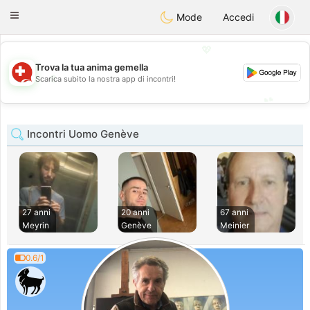
Suissi
Toggle
Mode
Accedi
navigation
💖
Trova la tua anima gemella
💖
Scarica subito la nostra app di incontri!
💕
💕
Incontri Uomo Genève
27 anni
20 anni
67 anni
Meyrin
Genève
Meinier
0.6/1