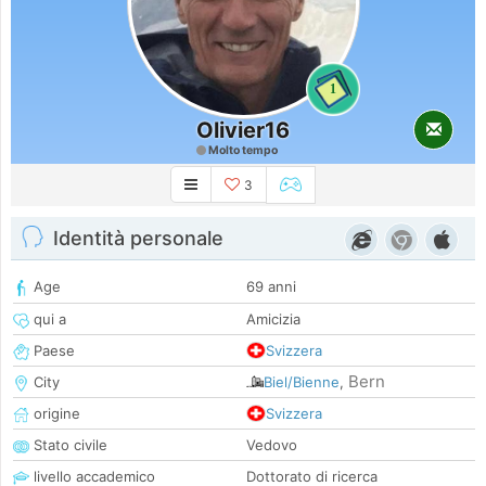
1
Olivier16
Molto tempo
3
Identità personale
Age
69 anni
qui a
Amicizia
Paese
Svizzera
Bern
City
Biel/Bienne
,
origine
Svizzera
Stato civile
Vedovo
livello accademico
Dottorato di ricerca