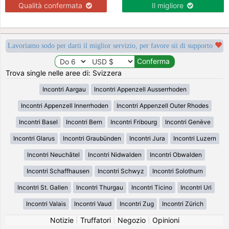
Qualità confermata
Il migliore
Lavoriamo sodo per darti il miglior servizio, per favore sii di supporto
Trova single nelle aree di: Svizzera
Incontri Aargau
Incontri Appenzell Ausserrhoden
Incontri Appenzell Innerrhoden
Incontri Appenzell Outer Rhodes
Incontri Basel
Incontri Bern
Incontri Fribourg
Incontri Genève
Incontri Glarus
Incontri Graubünden
Incontri Jura
Incontri Luzern
Incontri Neuchâtel
Incontri Nidwalden
Incontri Obwalden
Incontri Schaffhausen
Incontri Schwyz
Incontri Solothurn
Incontri St. Gallen
Incontri Thurgau
Incontri Ticino
Incontri Uri
Incontri Valais
Incontri Vaud
Incontri Zug
Incontri Zürich
Notizie
|
Truffatori
|
Negozio
|
Opinioni