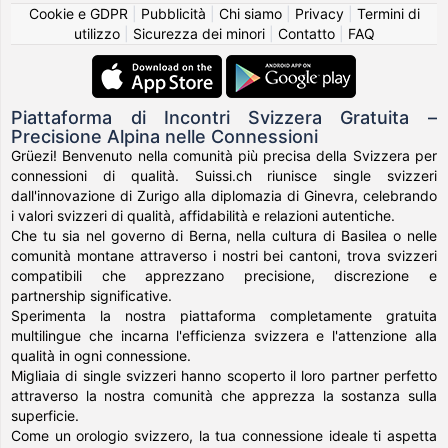
Cookie e GDPR
|
Pubblicità
|
Chi siamo
|
Privacy
|
Termini di
utilizzo
|
Sicurezza dei minori
|
Contatto
|
FAQ
Piattaforma di Incontri Svizzera Gratuita –
Precisione Alpina nelle Connessioni
Grüezi! Benvenuto nella comunità più precisa della Svizzera per
connessioni di qualità. Suissi.ch riunisce single svizzeri
dall'innovazione di Zurigo alla diplomazia di Ginevra, celebrando
i valori svizzeri di qualità, affidabilità e relazioni autentiche.
Che tu sia nel governo di Berna, nella cultura di Basilea o nelle
comunità montane attraverso i nostri bei cantoni, trova svizzeri
compatibili che apprezzano precisione, discrezione e
partnership significative.
Sperimenta la nostra piattaforma completamente gratuita
multilingue che incarna l'efficienza svizzera e l'attenzione alla
qualità in ogni connessione.
Migliaia di single svizzeri hanno scoperto il loro partner perfetto
attraverso la nostra comunità che apprezza la sostanza sulla
superficie.
Come un orologio svizzero, la tua connessione ideale ti aspetta