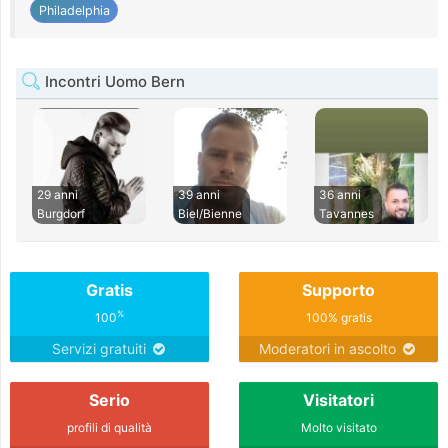
Philadelphia
Incontri Uomo Bern
29 anni
39 anni
36 anni
Burgdorf
Biel/Bienne
Tavannes
Gratis
Supporto
%
100
100% gratis
Servizi gratuiti
Moderatori in ascolto
Serio
Visitatori
profili di qualità
Molto visitato