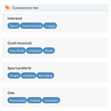
Conoscere me
Interessi
Sport
Gastronomia
Viaggi
Gusti musicali
Pop Rock
Classico
Blues
Sport preferiti
Sciare
Atletica
Bicicletta
Gita
Ristorante
Cinema
Concerto