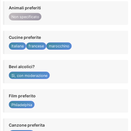
Animali preferiti
Non specificato
Cucine preferite
Italiana
francese
marocchino
Bevi alcolici?
Sì, con moderazione
Film preferito
Philadelphia
Canzone preferita