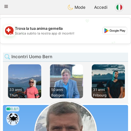
Suissi
Toggle
Mode
Accedi
navigation
💖
Trova la tua anima gemella
💖
Scarica subito la nostra app di incontri!
💕
💕
Incontri Uomo Bern
33 anni
50 anni
31 anni
Thun
Bolligen
Fribourg
0.8/1