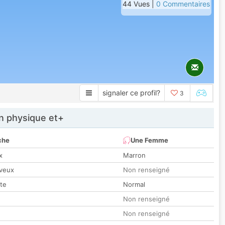
44 Vues |
0 Commentaires
signaler ce profil?
3
 physique et+
che
Une Femme
x
Marron
veux
Non renseigné
tte
Normal
Non renseigné
Non renseigné