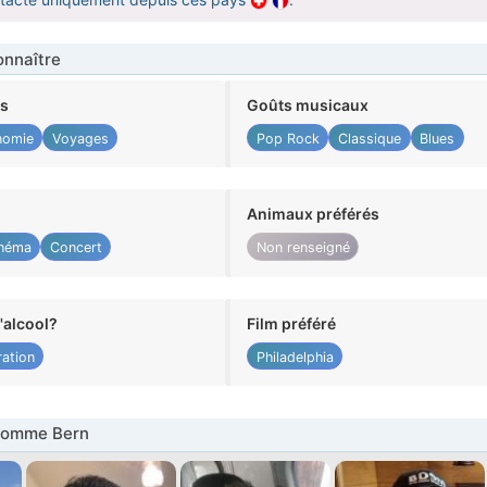
nnaître
ts
Goûts musicaux
nomie
Voyages
Pop Rock
Classique
Blues
Animaux préférés
néma
Concert
Non renseigné
alcool?
Film préféré
ation
Philadelphia
Homme Bern