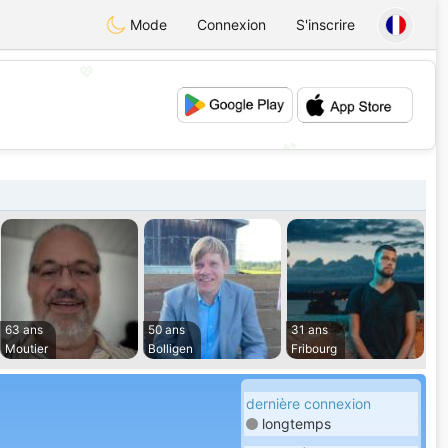
Mode
Connexion
S'inscrire
💖
💕
63 ans
50 ans
31 ans
Moutier
Bolligen
Fribourg
dernière connexion
longtemps