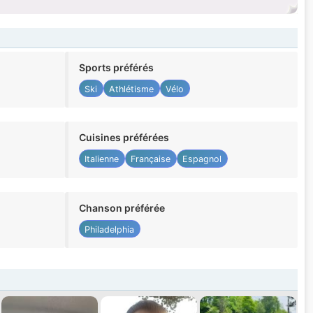
Sports préférés
Ski
Athlétisme
Vélo
Cuisines préférées
Italienne
Française
Espagnol
Chanson préférée
Philadelphia