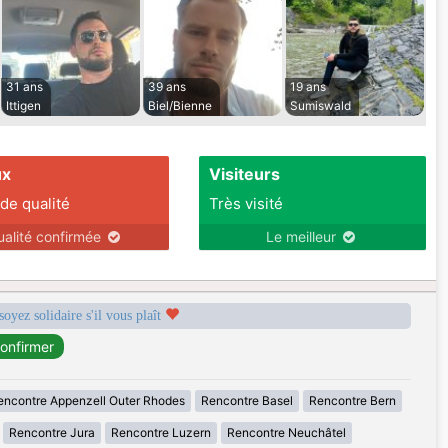
31 ans
39 ans
19 ans
Ittigen
Biel/Bienne
Sumiswald
ux
Visiteurs
 de qualité
Très visité
ualité confirmée
Le meilleur
soyez solidaire s'il vous plaît
encontre Appenzell Outer Rhodes
Rencontre Basel
Rencontre Bern
Rencontre Jura
Rencontre Luzern
Rencontre Neuchâtel