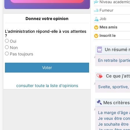
Niveau academic
Fumeur
Donnez votre opinion
Job
Mes amis
L'administration répond-elle à vos attentes
?
Inscrit le
Oui
Non
Un résumé 
Pas toujours
En retraite (part
Voter
Ce que j'at
consulter toute la liste d'opinions
Svelte, sportive,
Mes critères
La marge d'âge 
Je veux être cont
Je souhaite êtr
Je veux être co