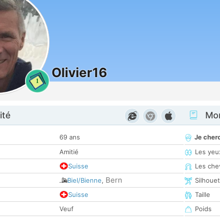
Olivier16
1
ité
Mon
69 ans
Je cher
Amitié
Les yeu
Suisse
Les che
Bern
Biel/Bienne
,
Silhoue
Suisse
Taille
Veuf
Poids