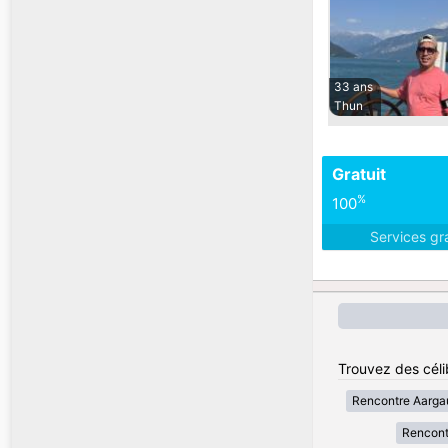
33 ans
Thun
Gratuit
%
100
Services gr
Trouvez des céli
Rencontre Aarga
Rencont