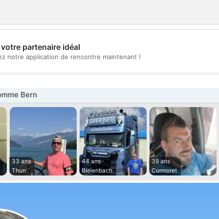
votre partenaire idéal
💖
z notre application de rencontre maintenant !
💕
omme Bern
33 ans
44 ans
39 ans
Thun
Bleienbach
Cormoret