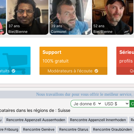
37 ans
39 ans
52 ans
Biel/Bienne
Cormoret
Biel/Bienne
Support
Série
100% gratuit
profils
atuits
Modérateurs à l'écoute
Q
Nous travaillons dur pour vous offrir le meilleur service, 
bataires dans les régions de : Suisse
u
Rencontre Appenzell Ausserrhoden
Rencontre Appenzell Innerrhoden
R
re Fribourg
Rencontre Genève
Rencontre Glarus
Rencontre Graubünden