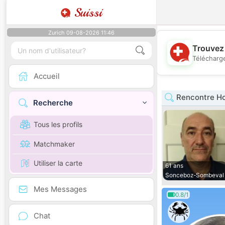
Suissi
Zurich 09-08-2026 11:46
Trouvez 
Télécharge
Accueil
Rencontre H
Recherche
Tous les profils
Matchmaker
Utiliser la carte
61 ans
Sonceboz-Sombeval
Mes Messages
0.8/1
Chat