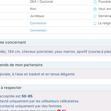
DEA / Doctorat
Possède
Non
Veut av
Juridique
Déména
Connexion
La religi
Connexion
me concernant
ielle), 184 cm, cheveux poivre/sel, yeux marron, sportif (course.à pied, 
tends de mon partenaire
 joviale, à l'aise en basket et en tenue élégante
 à respecter
acceptée est
50-65
.
acté uniquement par les utilisateurs célibataires.
e contacté uniquement par des femmes.
ntacté uniquement depuis ces pays
.